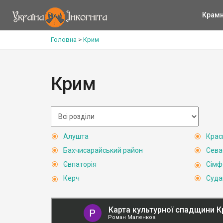
Крам
Головна
>
Крим
Крим
Алушта
Крас
Бахчисарайський район
Сева
Євпаторія
Сімф
Керч
Суда