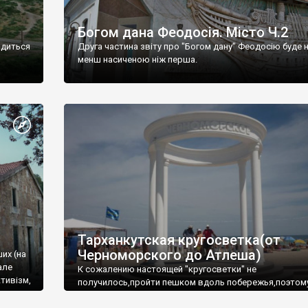
Богом дана Феодосія. Місто Ч.2
одиться
Друга частина звіту про "Богом дану" Феодосію буде 
менш насиченою ніж перша.
Тарханкутская кругосветка(от
Черноморского до Атлеша)
ших (на
але
К сожалению настоящей "кругосветки" не
тивізм,
получилось,пройти пешком вдоль побережья,поэтом
совершали радиальные вылазки из Оленевки.