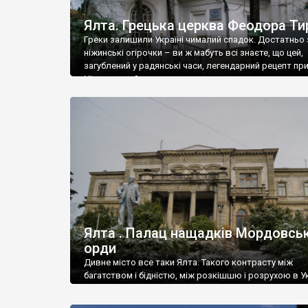
Ялта. Грецька церква Феодора Ти
Греки залишили Україні чималий спадок. Достатньо 
ніжинські огірочки – ви ж мабуть всі знаєте, що цей,
загублений у радянські часи, легендарний рецепт пр
Ніжин греки?
Ялта . Палац нащадків Мордовськ
орди
Дивне місто все таки Ялта. Такого контрасту між
багатством і бідністю, між розкішшю і розрухою в Ук
більше не знайдеш.