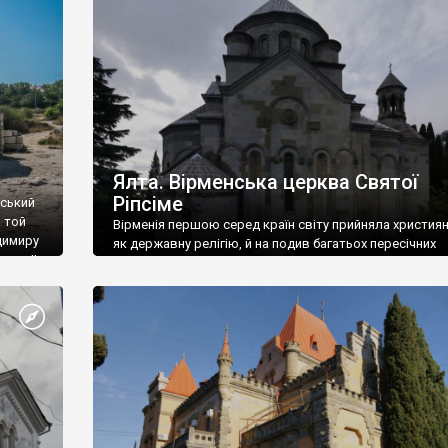
ефактів
називаються «повстяками» (postaki)…” “Вино. Крим
єкту
виробляє відмінне вино і його вдосталь: воно все ду
го».
легке біле і дуже […]
ти та
Ялта. Вірменська церква Святої
Ріпсіме
вський
 той
Вірменія першою серед країн світу прийняла христия
димиру
як державну релігію, й на подив багатьох пересічних
илю ІІ,
українців, які усіх кавказців вважають мусульманами,
 в
вірмени є відданими вірянами Христа