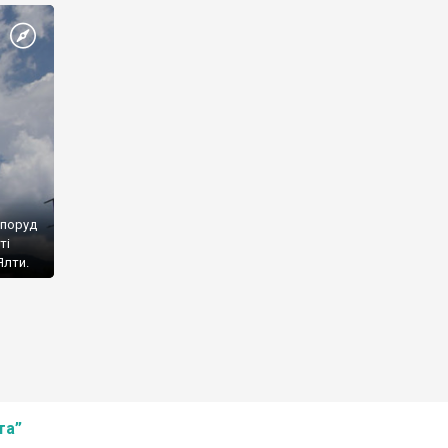
споруд
ті
Ялти.
та”