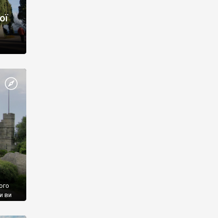
ої
ого
и ви