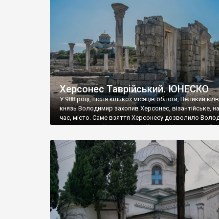
музею «Новгородський музей-заповідник» сотні арт
візантійської доби. Раритети викрадені з фондів об’
культурної спадщини ЮНЕСКО «Херсонеса Таврійсько
Офіційно – на виставку «Золото Візантії», але експер
влада в Україні вважають це лише […]
Херсонес Таврійський. ЮНЕСКО
У 988 році, після кількох місяців облоги, Великий киї
князь Володимир захопив Херсонес, візантійське, на
час, місто. Саме взяття Херсонесу дозволило Воло
диктувати свої умови візантійському імператору Вас
та одружитися з його дочкою Ганною. Цього ж року,
Херсонесі Володимир-язичник, став Василем-
християнином. А потім було Хрещення Русі. На честь
Херсонесу Таврійського названо місто […]