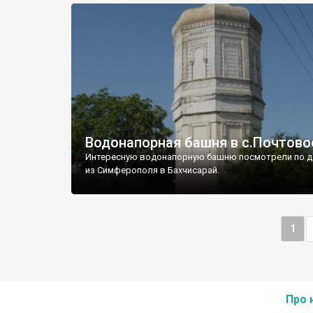
Водонапорная башня в с.Почтово
Интересную водонапорную башню посмотрели по д
из Симферополя в Бахчисарай.
1
Про 