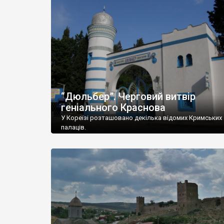
“Дюльбер”. Черговий витвір
геніального Краснова
У Кореїзі розташовано декілька відомих Кримських
палаців.