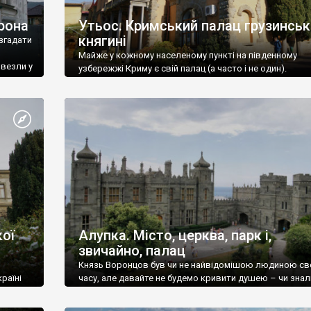
рона
Утьос. Кримський палац грузинськ
княгині
згадати
Майже у кожному населеному пункті на південному
ивезли у
узбережжі Криму є свій палац (а часто і не один).
ої
Алупка. Місто, церква, парк і,
звичайно, палац
Князь Воронцов був чи не найвідомішою людиною св
раїні
часу, але давайте не будемо кривити душею – чи знал
це прізвище до відвідин Алупки? Мабуть все таки ні.