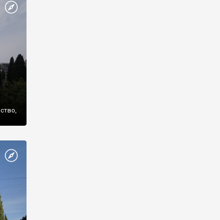
же
нство,