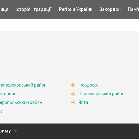
ниця
Історія і традиції
Регіони України
Закордон
Пам'
ноперекопський район
Феодосія
стополь
Чорноморський район
еропольський район
Ялта
к