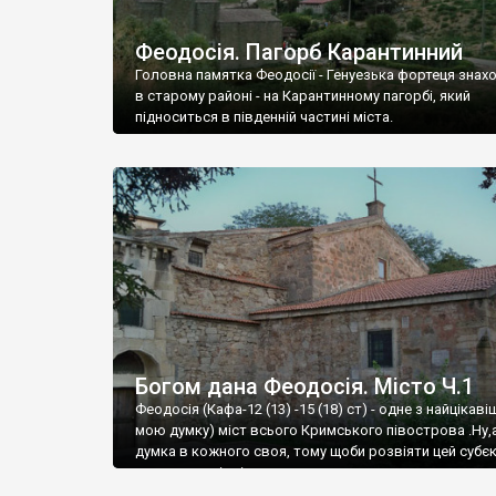
Феодосія. Пагорб Карантинний
Головна памятка Феодосії - Генуезька фортеця знах
в старому районі - на Карантинному пагорбі, який
підноситься в південній частині міста.
Богом дана Феодосія. Місто Ч.1
Феодосія (Кафа-12 (13) -15 (18) ст) - одне з найцікаві
мою думку) міст всього Кримського півострова .Ну,
думка в кожного своя, тому щоби розвіяти цей субєк
запрошую відвідати це