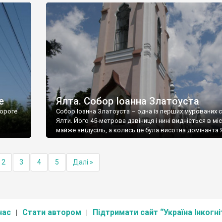
е
Ялта. Собор Іоанна Златоуста
ороге
Собор Іоанна Златоуста – одна із перших мурованих 
Ялти. Його 45-метрова дзвіниця і нині видніється в міс
майже звідусіль, а колись це була висотна домінанта 
2
3
4
5
Далі »
нас
Стати автором
Підтримати сайт “Україна Інкогні