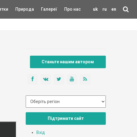
ятки
Природа
Галереї
Про нас
uk
ru
en
Станьте нашим автором
Підтримати сайт
Вхід