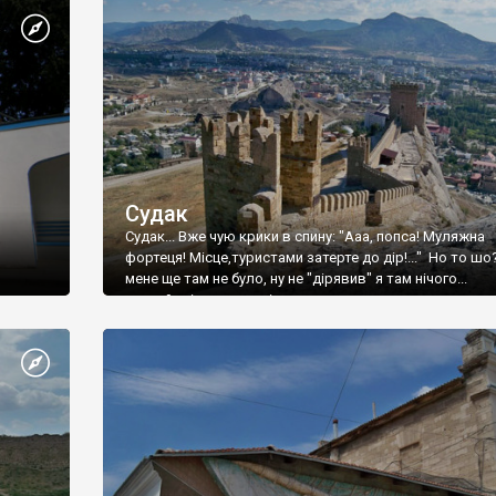
Судак
Судак... Вже чую крики в спину: "Ааа, попса! Муляжна
фортеця! Місце,туристами затерте до дір!..." Но то шо
мене ще там не було, ну не "дірявив" я там нічого...
принаймні до цього літа.