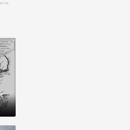
им та
ора і
є
го типу,
ей-
рний
ста:
 райони
від 2
I
і,
рукти,
 котрі