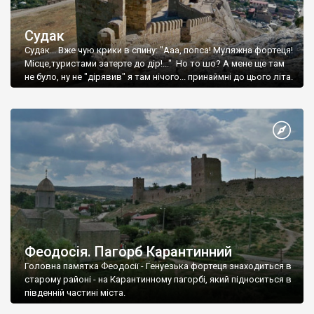
Судак
Судак... Вже чую крики в спину: "Ааа, попса! Муляжна фортеця!
Місце,туристами затерте до дір!..." Но то шо? А мене ще там
не було, ну не "дірявив" я там нічого... принаймні до цього літа.
Феодосія. Пагорб Карантинний
Головна памятка Феодосії - Генуезька фортеця знаходиться в
старому районі - на Карантинному пагорбі, який підноситься в
південній частині міста.