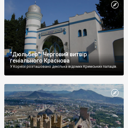
“Дюльбер”. Черговий витвір
геніального Краснова
У Кореїзі розташовано декілька відомих Кримських палаців.