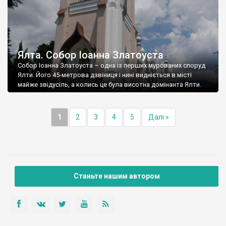
Ялта. Собор Іоанна Златоуста
Собор Іоанна Златоуста – одна із перших мурованих споруд
Ялти. Його 45-метрова дзвіниця і нині видніється в місті
майже звідусіль, а колись це була висотна домінанта Ялти.
1
2
3
4
5
Далі »
Станьте нашим автором