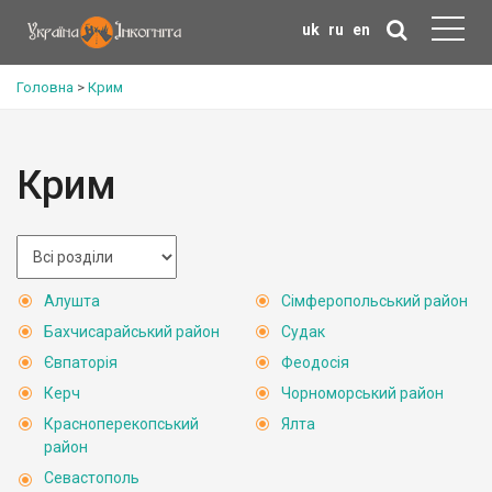
uk
ru
en
Головна
>
Крим
Крим
Алушта
Сімферопольський район
Бахчисарайський район
Судак
Євпаторія
Феодосія
Керч
Чорноморський район
Красноперекопський
Ялта
район
Севастополь