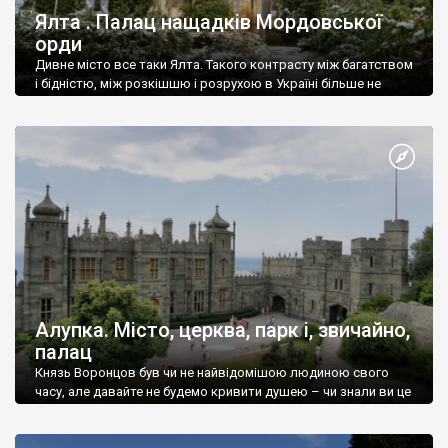
Ялта . Палац нащадків Мордовської
орди
Дивне місто все таки Ялта. Такого контрасту між багатством
і бідністю, між розкішшю і розрухою в Україні більше не
знайдеш.
Алупка. Місто, церква, парк і, звичайно,
палац
Князь Воронцов був чи не найвідомішою людиною свого
часу, але давайте не будемо кривити душею – чи знали ви це
прізвище до відвідин Алупки? Мабуть все таки ні.