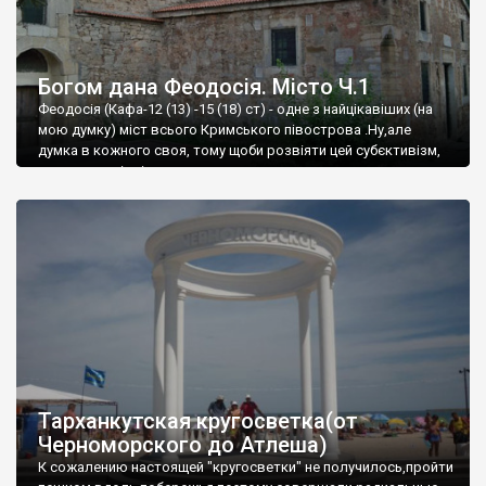
Богом дана Феодосія. Місто Ч.1
Феодосія (Кафа-12 (13) -15 (18) ст) - одне з найцікавіших (на
мою думку) міст всього Кримського півострова .Ну,але
думка в кожного своя, тому щоби розвіяти цей субєктивізм,
запрошую відвідати це
Тарханкутская кругосветка(от
Черноморского до Атлеша)
К сожалению настоящей "кругосветки" не получилось,пройти