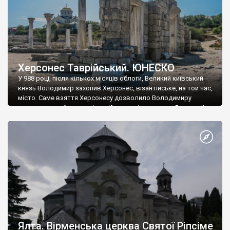
Херсонес Таврійський. ЮНЕСКО
У 988 році, після кількох місяців облоги, Великий київський
князь Володимир захопив Херсонес, візантійське, на той час,
місто. Саме взяття Херсонесу дозволило Володимиру
диктувати свої умови візантійському імператору Василю ІІ, та
одружитися з його дочкою Ганною. Цього ж року, в
Херсонесі Володимир-язичник, став Василем-християнином.
А потім було Хрещення Русі. На честь Херсонесу Таврійського
названо місто […]
Ялта. Вірменська церква Святої Ріпсіме