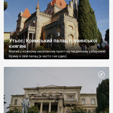
Утьос. Кримський палац грузинської
княгині
Майже у кожному населеному пункті на південному узбережжі
Криму є свій палац (а часто і не один).