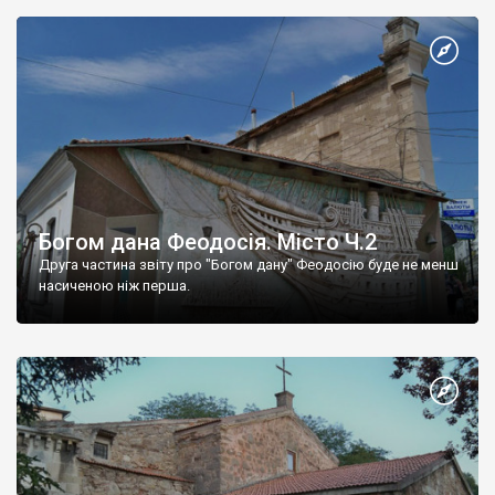
Богом дана Феодосія. Місто Ч.2
Друга частина звіту про "Богом дану" Феодосію буде не менш
насиченою ніж перша.