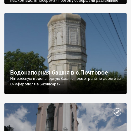
пешком вдоль побережья,поэтому совершали радиальные
вылазки из Оленевки.
Водонапорная башня в с.Почтовое
Интересную водонапорную башню посмотрели по дороге из
Симферополя в Бахчисарай.