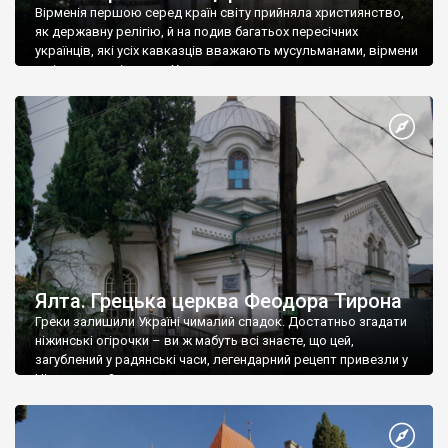
Вірменія першою серед країн світу прийняла християнство,
як державну релігію, й на подив багатьох пересічних
українців, які усіх кавказців вважають мусульманами, вірмени
є відданими вірянами Христа
Ялта. Грецька церква Феодора Тирона
Греки залишили Україні чималий спадок. Достатньо згадати
ніжинські огірочки – ви ж мабуть всі знаєте, що цей,
загублений у радянські часи, легендарний рецепт привезли у
Ніжин греки?