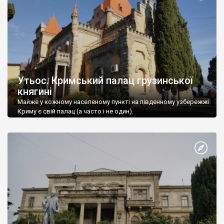
Утьос. Кримський палац грузинської
княгині
Майже у кожному населеному пункті на південному узбережжі
Криму є свій палац (а часто і не один).