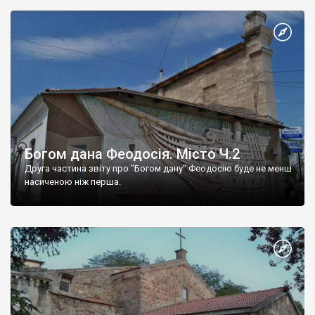
Богом дана Феодосія. Місто Ч.2
Друга частина звіту про "Богом дану" Феодосію буде не менш
насиченою ніж перша.