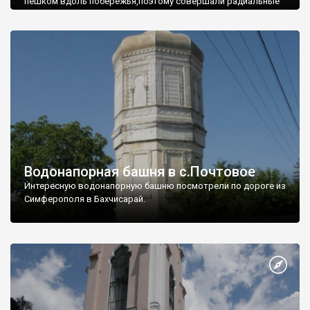
пешком вдоль побережья,поэтому совершали радиальные
вылазки из Оленевки.
Водонапорная башня в с.Почтовое
Интересную водонапорную башню посмотрели по дороге из
Симферополя в Бахчисарай.