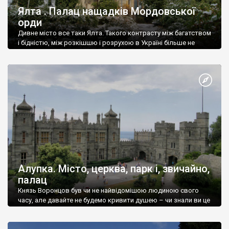
Ялта . Палац нащадків Мордовської
орди
Дивне місто все таки Ялта. Такого контрасту між багатством
і бідністю, між розкішшю і розрухою в Україні більше не
знайдеш.
Алупка. Місто, церква, парк і, звичайно,
палац
Князь Воронцов був чи не найвідомішою людиною свого
часу, але давайте не будемо кривити душею – чи знали ви це
прізвище до відвідин Алупки? Мабуть все таки ні.