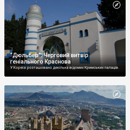
“Дюльбер”. Черговий витвір
геніального Краснова
У Кореїзі розташовано декілька відомих Кримських палаців.