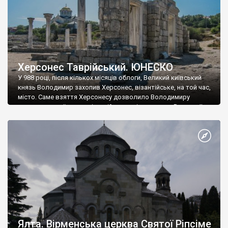
Херсонес Таврійський. ЮНЕСКО
У 988 році, після кількох місяців облоги, Великий київський
князь Володимир захопив Херсонес, візантійське, на той час,
місто. Саме взяття Херсонесу дозволило Володимиру
диктувати свої умови візантійському імператору Василю ІІ, та
одружитися з його дочкою Ганною. Цього ж року, в
Херсонесі Володимир-язичник, став Василем-християнином.
А потім було Хрещення Русі. На честь Херсонесу Таврійського
названо місто […]
Ялта. Вірменська церква Святої Ріпсіме