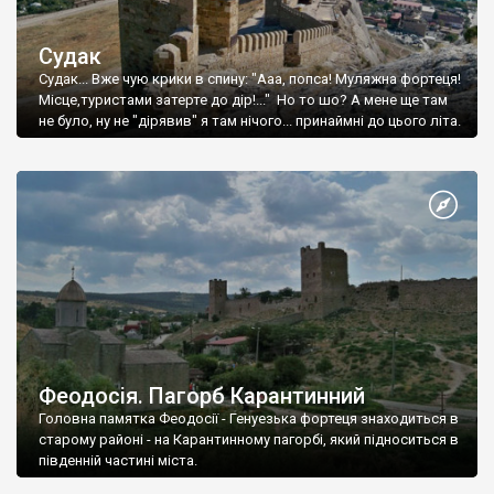
Судак
Судак... Вже чую крики в спину: "Ааа, попса! Муляжна фортеця!
Місце,туристами затерте до дір!..." Но то шо? А мене ще там
не було, ну не "дірявив" я там нічого... принаймні до цього літа.
Феодосія. Пагорб Карантинний
Головна памятка Феодосії - Генуезька фортеця знаходиться в
старому районі - на Карантинному пагорбі, який підноситься в
південній частині міста.