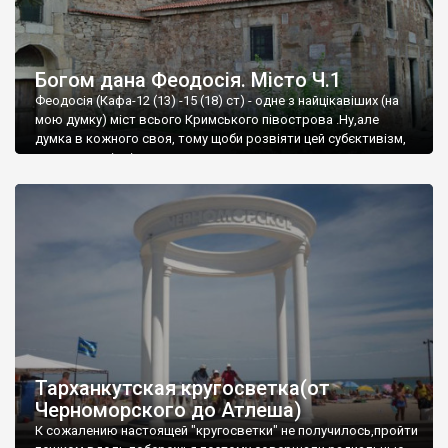
Богом дана Феодосія. Місто Ч.1
Феодосія (Кафа-12 (13) -15 (18) ст) - одне з найцікавіших (на
мою думку) міст всього Кримського півострова .Ну,але
думка в кожного своя, тому щоби розвіяти цей субєктивізм,
запрошую відвідати це
Тарханкутская кругосветка(от
Черноморского до Атлеша)
К сожалению настоящей "кругосветки" не получилось,пройти