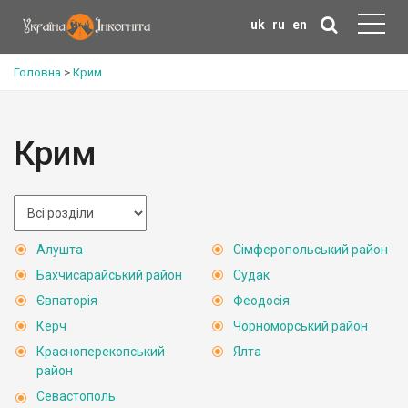
uk
ru
en
Головна
>
Крим
Крим
Алушта
Сімферопольський район
Бахчисарайський район
Судак
Євпаторія
Феодосія
Керч
Чорноморський район
Красноперекопський
Ялта
район
Севастополь