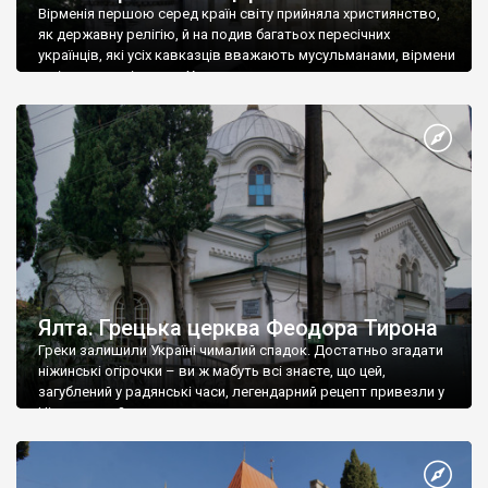
Вірменія першою серед країн світу прийняла християнство,
як державну релігію, й на подив багатьох пересічних
українців, які усіх кавказців вважають мусульманами, вірмени
є відданими вірянами Христа
Ялта. Грецька церква Феодора Тирона
Греки залишили Україні чималий спадок. Достатньо згадати
ніжинські огірочки – ви ж мабуть всі знаєте, що цей,
загублений у радянські часи, легендарний рецепт привезли у
Ніжин греки?