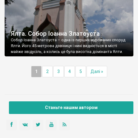
Ялта. Собор Іоанна Златоуста
Собор Іоанна Златоуста – одна із перших мурованих споруд
Ялти. Його 45-метрова дзвіниця і нині видніється в місті
майже звідусіль, а колись це була висотна домінанта Ялти.
1
2
3
4
5
Далі »
Станьте нашим автором