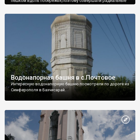
пешком вдоль побережья,поэтому совершали радиальные
вылазки из Оленевки.
Водонапорная башня в с.Почтовое
Интересную водонапорную башню посмотрели по дороге из
Симферополя в Бахчисарай.