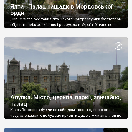
Ялта . Палац нащадків Мордовської
орди
Дивне місто все таки Ялта. Такого контрасту між багатством
і бідністю, між розкішшю і розрухою в Україні більше не
знайдеш.
Алупка. Місто, церква, парк і, звичайно,
палац
Князь Воронцов був чи не найвідомішою людиною свого
часу, але давайте не будемо кривити душею – чи знали ви це
прізвище до відвідин Алупки? Мабуть все таки ні.