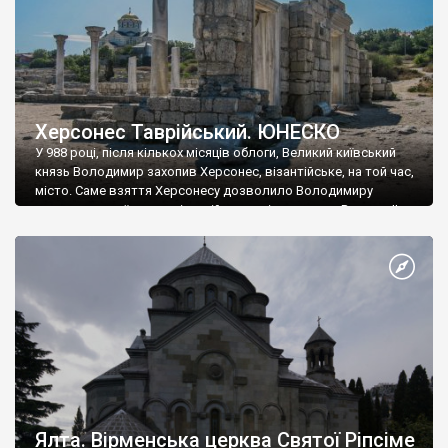
Херсонес Таврійський. ЮНЕСКО
У 988 році, після кількох місяців облоги, Великий київський
князь Володимир захопив Херсонес, візантійське, на той час,
місто. Саме взяття Херсонесу дозволило Володимиру
диктувати свої умови візантійському імператору Василю ІІ, та
одружитися з його дочкою Ганною. Цього ж року, в
Херсонесі Володимир-язичник, став Василем-християнином.
А потім було Хрещення Русі. На честь Херсонесу Таврійського
названо місто […]
Ялта. Вірменська церква Святої Ріпсіме