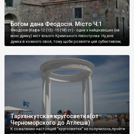
Богом дана Феодосія. Місто Ч.1
Феодосія (Кафа-12 (13) -15 (18) ст) - одне з найцікавіших (на
мою думку) міст всього Кримського півострова .Ну,але
думка в кожного своя, тому щоби розвіяти цей субєктивізм,
запрошую відвідати це
Тарханкутская кругосветка(от
Черноморского до Атлеша)
К сожалению настоящей "кругосветки" не получилось,пройти