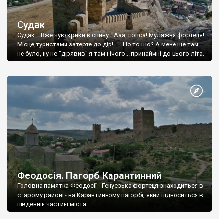
Судак
Судак... Вже чую крики в спину: "Ааа, попса! Муляжна фортеця!
Місце,туристами затерте до дір!..." Но то шо? А мене ще там
не було, ну не "дірявив" я там нічого... принаймні до цього літа.
Феодосія. Пагорб Карантинний
Головна памятка Феодосії - Генуезька фортеця знаходиться в
старому районі - на Карантинному пагорбі, який підноситься в
південній частині міста.