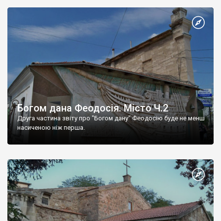
Богом дана Феодосія. Місто Ч.2
Друга частина звіту про "Богом дану" Феодосію буде не менш
насиченою ніж перша.