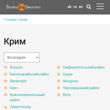
uk
ru
en
Головна
>
Крим
Крим
Алушта
Сімферопольський район
Бахчисарайський район
Судак
Євпаторія
Феодосія
Керч
Чорноморський район
Красноперекопський
Ялта
район
Севастополь