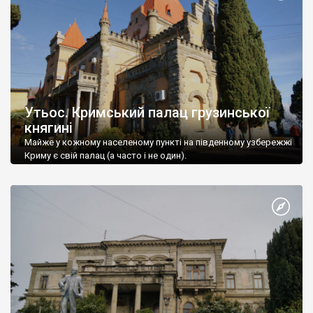
Утьос. Кримський палац грузинської
княгині
Майже у кожному населеному пункті на південному узбережжі
Криму є свій палац (а часто і не один).