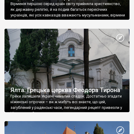
Вірменія першою серед країн світу прийняла християнство,
як державну релігію, й на подив багатьох пересічних
українців, які усіх кавказців вважають мусульманами, вірмени
є відданими вірянами Христа
Ялта. Грецька церква Феодора Тирона
Греки залишили Україні чималий спадок. Достатньо згадати
ніжинські огірочки – ви ж мабуть всі знаєте, що цей,
загублений у радянські часи, легендарний рецепт привезли у
Ніжин греки?