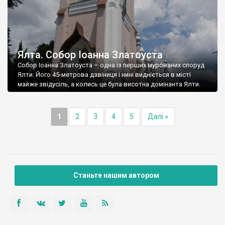
Ялта. Собор Іоанна Златоуста
Собор Іоанна Златоуста – одна із перших мурованих споруд
Ялти. Його 45-метрова дзвіниця і нині видніється в місті
майже звідусіль, а колись це була висотна домінанта Ялти.
1
2
3
4
5
Далі »
Станьте нашим автором