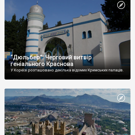
“Дюльбер”. Черговий витвір
геніального Краснова
У Кореїзі розташовано декілька відомих Кримських палаців.