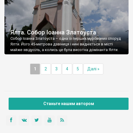
Ялта. Собор Іоанна Златоуста
Собор Іоанна Златоуста – одна із перших мурованих споруд
Ялти. Його 45-метрова дзвіниця і нині видніється в місті
майже звідусіль, а колись це була висотна домінанта Ялти.
1
2
3
4
5
Далі »
Станьте нашим автором