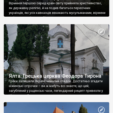
Вірменія першою серед країн світу прийняла християнство,
як державну релігію, й на подив багатьох пересічних
українців, які усіх кавказців вважають мусульманами, вірмени
є відданими вірянами Христа
Ялта. Грецька церква Феодора Тирона
Греки залишили Україні чималий спадок. Достатньо згадати
ніжинські огірочки – ви ж мабуть всі знаєте, що цей,
загублений у радянські часи, легендарний рецепт привезли у
Ніжин греки?