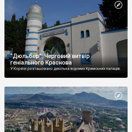
“Дюльбер”. Черговий витвір
геніального Краснова
У Кореїзі розташовано декілька відомих Кримських палаців.