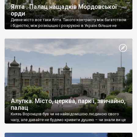
Ялта . Палац нащадків Мордовської
орди
Дивне місто все таки Ялта. Такого контрасту між багатством
і бідністю, між розкішшю і розрухою в Україні більше не
знайдеш.
Алупка. Місто, церква, парк і, звичайно,
палац
Князь Воронцов був чи не найвідомішою людиною свого
часу, але давайте не будемо кривити душею – чи знали ви це
прізвище до відвідин Алупки? Мабуть все таки ні.