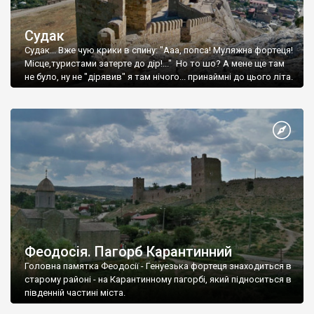
Судак
Судак... Вже чую крики в спину: "Ааа, попса! Муляжна фортеця!
Місце,туристами затерте до дір!..." Но то шо? А мене ще там
не було, ну не "дірявив" я там нічого... принаймні до цього літа.
Феодосія. Пагорб Карантинний
Головна памятка Феодосії - Генуезька фортеця знаходиться в
старому районі - на Карантинному пагорбі, який підноситься в
південній частині міста.