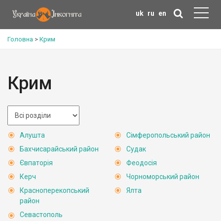
uk
ru
en
Головна
>
Крим
Крим
Алушта
Сімферопольський район
Бахчисарайський район
Судак
Євпаторія
Феодосія
Керч
Чорноморський район
Красноперекопський
Ялта
район
Севастополь