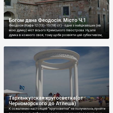
Богом дана Феодосія. Місто Ч.1
Феодосія (Кафа-12 (13) -15 (18) ст) - одне з найцікавіших (на
мою думку) міст всього Кримського півострова .Ну,але
думка в кожного своя, тому щоби розвіяти цей субєктивізм,
запрошую відвідати це
Тарханкутская кругосветка(от
Черноморского до Атлеша)
К сожалению настоящей "кругосветки" не получилось,пройти