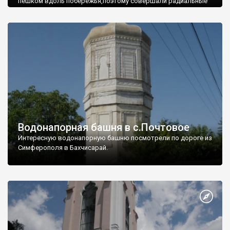
пешком вдоль побережья,поэтому совершали радиальные
вылазки из Оленевки.
Водонапорная башня в с.Почтовое
Интересную водонапорную башню посмотрели по дороге из
Симферополя в Бахчисарай.