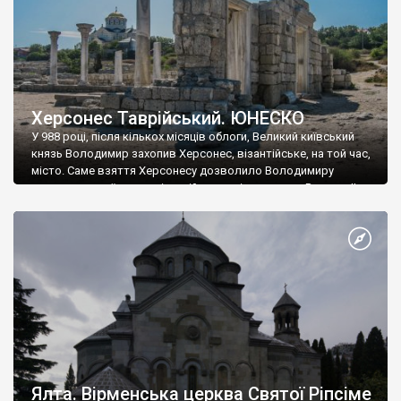
Херсонес Таврійський. ЮНЕСКО
У 988 році, після кількох місяців облоги, Великий київський
князь Володимир захопив Херсонес, візантійське, на той час,
місто. Саме взяття Херсонесу дозволило Володимиру
диктувати свої умови візантійському імператору Василю ІІ, та
одружитися з його дочкою Ганною. Цього ж року, в
Херсонесі Володимир-язичник, став Василем-християнином.
А потім було Хрещення Русі. На честь Херсонесу Таврійського
названо місто […]
Ялта. Вірменська церква Святої Ріпсіме