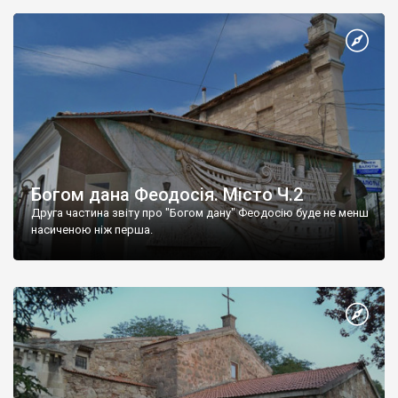
Богом дана Феодосія. Місто Ч.2
Друга частина звіту про "Богом дану" Феодосію буде не менш
насиченою ніж перша.