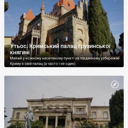
Утьос. Кримський палац грузинської
княгині
Майже у кожному населеному пункті на південному узбережжі
Криму є свій палац (а часто і не один).