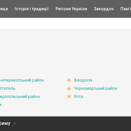
ниця
Історія і традиції
Регіони України
Закордон
Пам'
ноперекопський район
Феодосія
стополь
Чорноморський район
еропольський район
Ялта
к