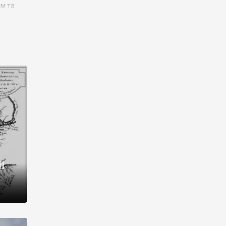
им та
ора і
є
го типу,
ей-
рний
ста:
 райони
від 2
I
і,
рукти,
 котрі