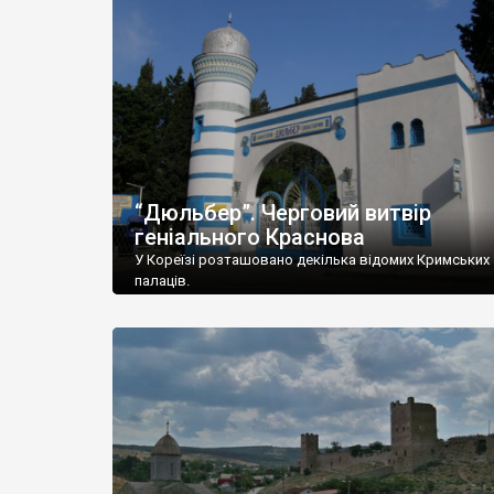
“Дюльбер”. Черговий витвір
геніального Краснова
У Кореїзі розташовано декілька відомих Кримських
палаців.