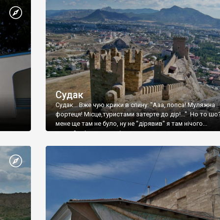
Судак
Судак... Вже чую крики в спину: "Ааа, попса! Муляжна
фортеця! Місце,туристами затерте до дір!..." Но то шо
мене ще там не було, ну не "дірявив" я там нічого...
принаймні до цього літа.