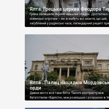
Ялта. Грецька церква Феодора Ти
Греки залишили Україні чималий спадок. Достатньо 
ніжинські огірочки – ви ж мабуть всі знаєте, що цей,
загублений у радянські часи, легендарний рецепт пр
Ніжин греки?
Ялта . Палац нащадків Мордовськ
орди
Дивне місто все таки Ялта. Такого контрасту між
багатством і бідністю, між розкішшю і розрухою в Ук
більше не знайдеш.