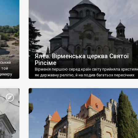
ефактів
називаються «повстяками» (postaki)…” “Вино. Крим
єкту
виробляє відмінне вино і його вдосталь: воно все ду
го».
легке біле і дуже […]
ти та
Ялта. Вірменська церква Святої
Ріпсіме
вський
 той
Вірменія першою серед країн світу прийняла христия
димиру
як державну релігію, й на подив багатьох пересічних
илю ІІ,
українців, які усіх кавказців вважають мусульманами,
 в
вірмени є відданими вірянами Христа