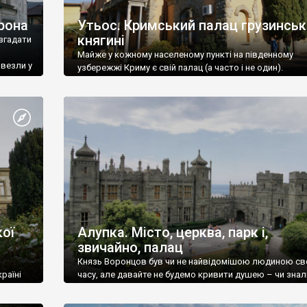
рона
Утьос. Кримський палац грузинськ
княгині
згадати
Майже у кожному населеному пункті на південному
ивезли у
узбережжі Криму є свій палац (а часто і не один).
ої
Алупка. Місто, церква, парк і,
звичайно, палац
Князь Воронцов був чи не найвідомішою людиною св
раїні
часу, але давайте не будемо кривити душею – чи знал
це прізвище до відвідин Алупки? Мабуть все таки ні.