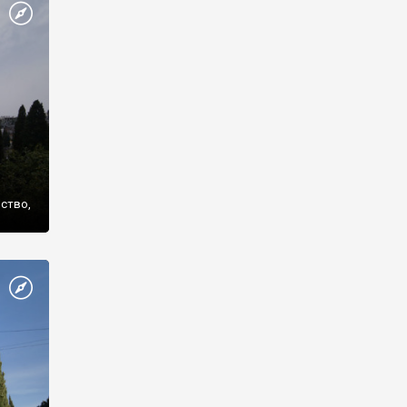
же
нство,