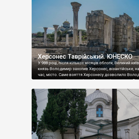
музею «Новгородський музей-заповідник» сотні арт
візантійської доби. Раритети викрадені з фондів об’
культурної спадщини ЮНЕСКО «Херсонеса Таврійсько
Офіційно – на виставку «Золото Візантії», але експер
влада в Україні вважають це лише […]
Херсонес Таврійський. ЮНЕСКО
У 988 році, після кількох місяців облоги, Великий киї
князь Володимир захопив Херсонес, візантійське, на
час, місто. Саме взяття Херсонесу дозволило Воло
диктувати свої умови візантійському імператору Вас
та одружитися з його дочкою Ганною. Цього ж року,
Херсонесі Володимир-язичник, став Василем-
християнином. А потім було Хрещення Русі. На честь
Херсонесу Таврійського названо місто […]