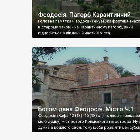
Феодосія. Пагорб Карантинний
Головна памятка Феодосії - Генуезька фортеця знах
в старому районі - на Карантинному пагорбі, який
підноситься в південній частині міста.
Богом дана Феодосія. Місто Ч.1
Феодосія (Кафа-12 (13) -15 (18) ст) - одне з найцікаві
мою думку) міст всього Кримського півострова .Ну,
думка в кожного своя, тому щоби розвіяти цей субєк
запрошую відвідати це