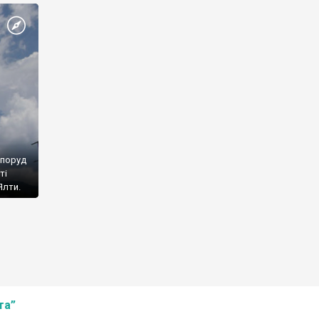
споруд
ті
Ялти.
та”