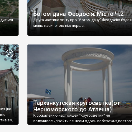
Богом дана Феодосія. Місто Ч.2
одиться
Друга частина звіту про "Богом дану" Феодосію буде 
менш насиченою ніж перша.
Тарханкутская кругосветка(от
Черноморского до Атлеша)
ших (на
але
К сожалению настоящей "кругосветки" не
тивізм,
получилось,пройти пешком вдоль побережья,поэтом
совершали радиальные вылазки из Оленевки.