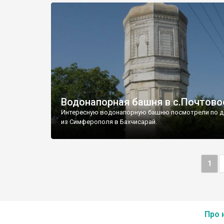
Водонапорная башня в с.Почтово
Интересную водонапорную башню посмотрели по д
из Симферополя в Бахчисарай.
1
Про 