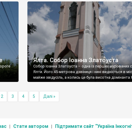
е
Ялта. Собор Іоанна Златоуста
ороге
Собор Іоанна Златоуста – одна із перших мурованих 
Ялти. Його 45-метрова дзвіниця і нині видніється в міс
майже звідусіль, а колись це була висотна домінанта 
2
3
4
5
Далі »
нас
Стати автором
Підтримати сайт “Україна Інкогні