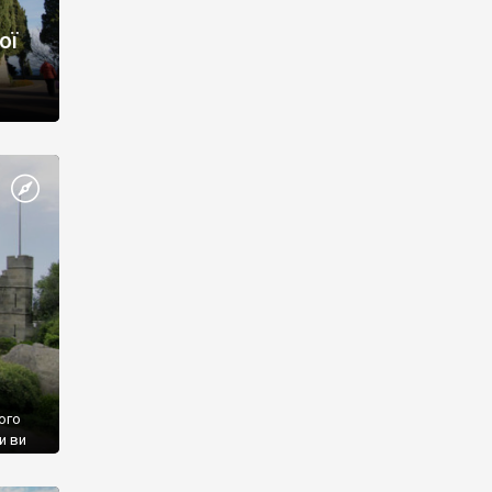
ої
ого
и ви