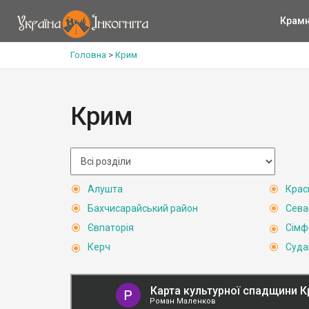
Крам
Головна
>
Крим
Крим
Алушта
Крас
Бахчисарайський район
Сева
Євпаторія
Сімф
Керч
Суда