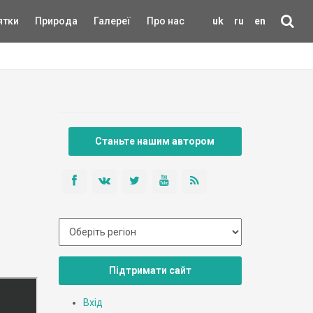
ятки
Природа
Галереї
Про нас
uk
ru
en
Станьте нашим автором
Підтримати сайт
Вхід