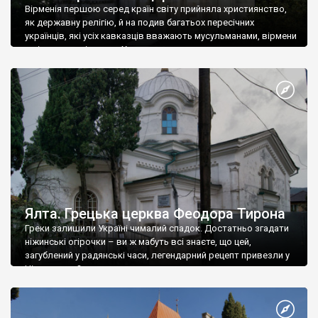
Вірменія першою серед країн світу прийняла християнство,
як державну релігію, й на подив багатьох пересічних
українців, які усіх кавказців вважають мусульманами, вірмени
є відданими вірянами Христа
Ялта. Грецька церква Феодора Тирона
Греки залишили Україні чималий спадок. Достатньо згадати
ніжинські огірочки – ви ж мабуть всі знаєте, що цей,
загублений у радянські часи, легендарний рецепт привезли у
Ніжин греки?