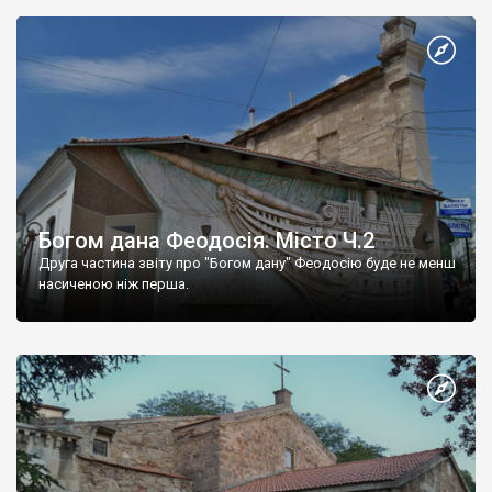
Богом дана Феодосія. Місто Ч.2
Друга частина звіту про "Богом дану" Феодосію буде не менш
насиченою ніж перша.