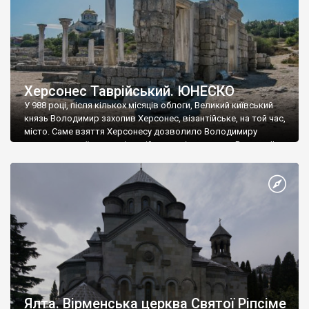
Херсонес Таврійський. ЮНЕСКО
У 988 році, після кількох місяців облоги, Великий київський
князь Володимир захопив Херсонес, візантійське, на той час,
місто. Саме взяття Херсонесу дозволило Володимиру
диктувати свої умови візантійському імператору Василю ІІ, та
одружитися з його дочкою Ганною. Цього ж року, в
Херсонесі Володимир-язичник, став Василем-християнином.
А потім було Хрещення Русі. На честь Херсонесу Таврійського
названо місто […]
Ялта. Вірменська церква Святої Ріпсіме