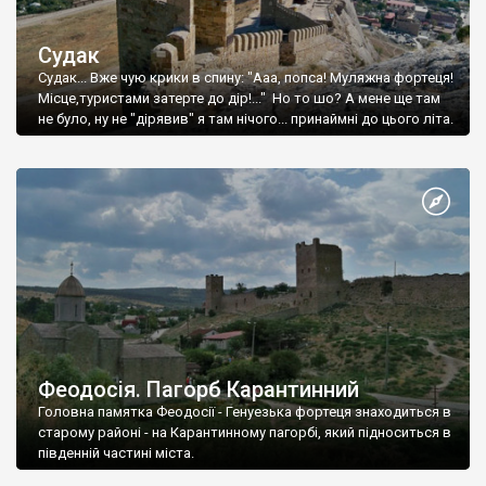
Судак
Судак... Вже чую крики в спину: "Ааа, попса! Муляжна фортеця!
Місце,туристами затерте до дір!..." Но то шо? А мене ще там
не було, ну не "дірявив" я там нічого... принаймні до цього літа.
Феодосія. Пагорб Карантинний
Головна памятка Феодосії - Генуезька фортеця знаходиться в
старому районі - на Карантинному пагорбі, який підноситься в
південній частині міста.