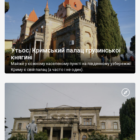
Утьос. Кримський палац грузинської
княгині
Майже у кожному населеному пункті на південному узбережжі
Криму є свій палац (а часто і не один).