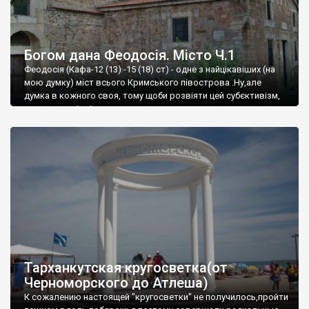
Богом дана Феодосія. Місто Ч.1
Феодосія (Кафа-12 (13) -15 (18) ст) - одне з найцікавіших (на
мою думку) міст всього Кримського півострова .Ну,але
думка в кожного своя, тому щоби розвіяти цей субєктивізм,
запрошую відвідати це
Тарханкутская кругосветка(от
Черноморского до Атлеша)
К сожалению настоящей "кругосветки" не получилось,пройти