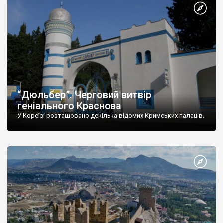
“Дюльбер”. Черговий витвір
геніального Краснова
У Кореїзі розташовано декілька відомих Кримських палаців.