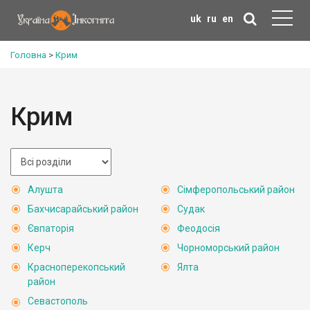
uk
ru
en
Головна
>
Крим
Крим
Алушта
Сімферопольський район
Бахчисарайський район
Судак
Євпаторія
Феодосія
Керч
Чорноморський район
Красноперекопський
Ялта
район
Севастополь