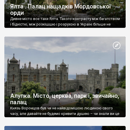
Ялта . Палац нащадків Мордовської
орди
Дивне місто все таки Ялта. Такого контрасту між багатством
і бідністю, між розкішшю і розрухою в Україні більше не
знайдеш.
Алупка. Місто, церква, парк і, звичайно,
палац
Князь Воронцов був чи не найвідомішою людиною свого
часу, але давайте не будемо кривити душею – чи знали ви це
прізвище до відвідин Алупки? Мабуть все таки ні.