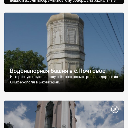
пешком вдоль побережья,поэтому совершали радиальные
вылазки из Оленевки.
Водонапорная башня в с.Почтовое
Интересную водонапорную башню посмотрели по дороге из
Симферополя в Бахчисарай.