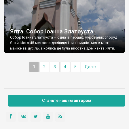
Ялта. Собор Іоанна Златоуста
Собор Іоанна Златоуста – одна із перших мурованих споруд
Ялти. Його 45-метрова дзвіниця і нині видніється в місті
майже звідусіль, а колись це була висотна домінанта Ялти.
1
2
3
4
5
Далі »
Станьте нашим автором