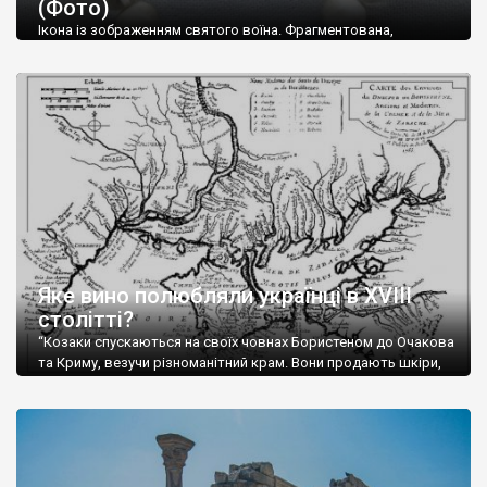
(Фото)
музей-палац, будинок-музей Чєхова А.П. Кримськотатарський
музей мистецтв,
Бахчисарайський державний історико-
Ікона із зображенням святого воїна. Фрагментована,
культурний заповідник
та ін. На Кримському півострові були
втрачена нижня частина. Стеатит. XI-XII ст. Візантія. Ще у
травні російські окупанти вивезли з Криму до державного
розташовані: столиця царських скіфів –
Неаполь Скіфський
,
музею «Новгородський музей-заповідник» сотні артефактів
античні міста: Херсонес,
Пантикапей, Німфей
, Керкінітида,
візантійської доби. Раритети викрадені з фондів об’єкту
Киммерік, візантійські поселення: Горзувити,
Алустон
.
культурної спадщини ЮНЕСКО «Херсонеса Таврійського».
Офіційно – на виставку «Золото Візантії», але експерти та
Кримський півострів відрізняється різноманітністю природних
влада в Україні вважають це лише […]
ландшафтів. Північна його частину займає степ; південні
райони півострова – це покриті лісами Кримські гори. Вздовж
південного узбережжя Кримських гір лежить прибережна
смуга (від 2 до 5 км), де розміщені всесвітньо відомі курорти:
Ялта, Алупка, Симеїз,
Гурзуф
, Місхор, Лівадія, Форос,
Алушта
.
Яке вино полюбляли українці в XVIII
столітті?
“Козаки спускаються на своїх човнах Бористеном до Очакова
та Криму, везучи різноманітний крам. Вони продають шкіри,
тютюн (kasak-tutun), мотузки, коноплі, полотно, вугілля, рибу,
а купують сіль, вина, сушені фрукти, олію, мило, ладан,
кінське спорядження, овечі тулупи, котрі називаються
«повстяками» (postaki)…” “Вино. Крим виробляє відмінне вино
і його вдосталь: воно все дуже легке біле і дуже […]