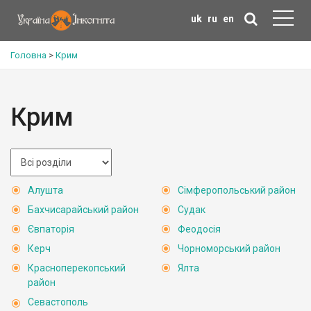
uk
ru
en
Головна
>
Крим
Крим
Алушта
Сімферопольський район
Бахчисарайський район
Судак
Євпаторія
Феодосія
Керч
Чорноморський район
Красноперекопський
Ялта
район
Севастополь