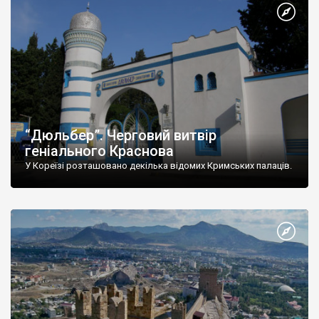
“Дюльбер”. Черговий витвір
геніального Краснова
У Кореїзі розташовано декілька відомих Кримських палаців.