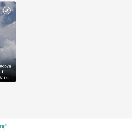
споруд
ті
Ялти.
та”