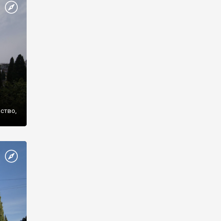
же
нство,