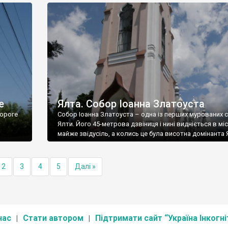
е
Ялта. Собор Іоанна Златоуста
ороге
Собор Іоанна Златоуста – одна із перших мурованих 
Ялти. Його 45-метрова дзвіниця і нині видніється в міс
майже звідусіль, а колись це була висотна домінанта 
2
3
4
5
Далі »
нас
Стати автором
Підтримати сайт “Україна Інкогні