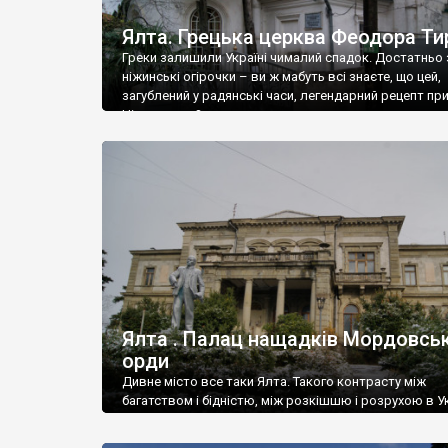
Ялта. Грецька церква Феодора Ти
Греки залишили Україні чималий спадок. Достатньо 
ніжинські огірочки – ви ж мабуть всі знаєте, що цей,
загублений у радянські часи, легендарний рецепт пр
Ніжин греки?
Ялта . Палац нащадків Мордовськ
орди
Дивне місто все таки Ялта. Такого контрасту між
багатством і бідністю, між розкішшю і розрухою в Ук
більше не знайдеш.