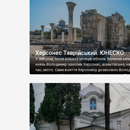
музею «Новгородський музей-заповідник» сотні арт
візантійської доби. Раритети викрадені з фондів об’
культурної спадщини ЮНЕСКО «Херсонеса Таврійсько
Офіційно – на виставку «Золото Візантії», але експер
влада в Україні вважають це лише […]
Херсонес Таврійський. ЮНЕСКО
У 988 році, після кількох місяців облоги, Великий киї
князь Володимир захопив Херсонес, візантійське, на
час, місто. Саме взяття Херсонесу дозволило Воло
диктувати свої умови візантійському імператору Вас
та одружитися з його дочкою Ганною. Цього ж року,
Херсонесі Володимир-язичник, став Василем-
християнином. А потім було Хрещення Русі. На честь
Херсонесу Таврійського названо місто […]