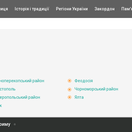
ниця
Історія і традиції
Регіони України
Закордон
Пам'
ноперекопський район
Феодосія
стополь
Чорноморський район
еропольський район
Ялта
к