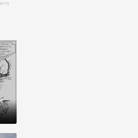
им та
ора і
є
го типу,
ей-
рний
ста:
 райони
від 2
I
і,
рукти,
 котрі