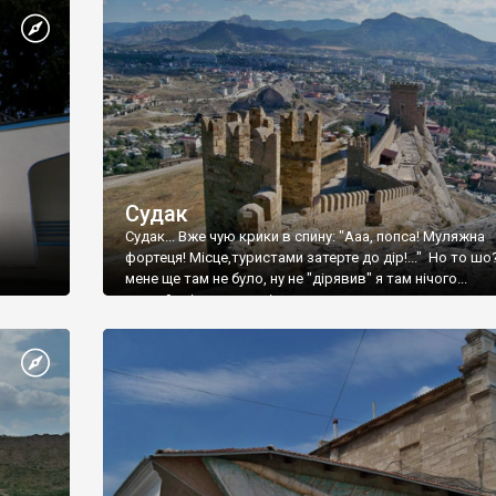
Судак
Судак... Вже чую крики в спину: "Ааа, попса! Муляжна
фортеця! Місце,туристами затерте до дір!..." Но то шо
мене ще там не було, ну не "дірявив" я там нічого...
принаймні до цього літа.