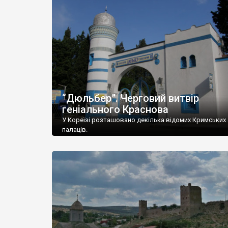
“Дюльбер”. Черговий витвір
геніального Краснова
У Кореїзі розташовано декілька відомих Кримських
палаців.