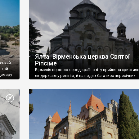
ефактів
називаються «повстяками» (postaki)…” “Вино. Крим
єкту
виробляє відмінне вино і його вдосталь: воно все ду
го».
легке біле і дуже […]
ти та
Ялта. Вірменська церква Святої
Ріпсіме
вський
 той
Вірменія першою серед країн світу прийняла христия
димиру
як державну релігію, й на подив багатьох пересічних
илю ІІ,
українців, які усіх кавказців вважають мусульманами,
 в
вірмени є відданими вірянами Христа