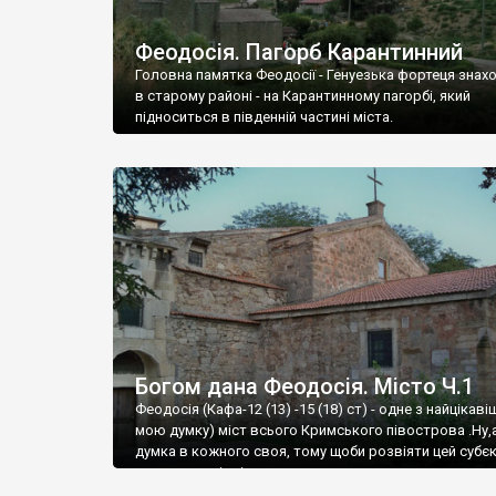
Феодосія. Пагорб Карантинний
Головна памятка Феодосії - Генуезька фортеця знах
в старому районі - на Карантинному пагорбі, який
підноситься в південній частині міста.
Богом дана Феодосія. Місто Ч.1
Феодосія (Кафа-12 (13) -15 (18) ст) - одне з найцікаві
мою думку) міст всього Кримського півострова .Ну,
думка в кожного своя, тому щоби розвіяти цей субєк
запрошую відвідати це