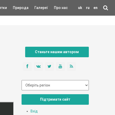
ятки
Природа
Галереї
Про нас
uk
ru
en
Станьте нашим автором
Підтримати сайт
Вхід