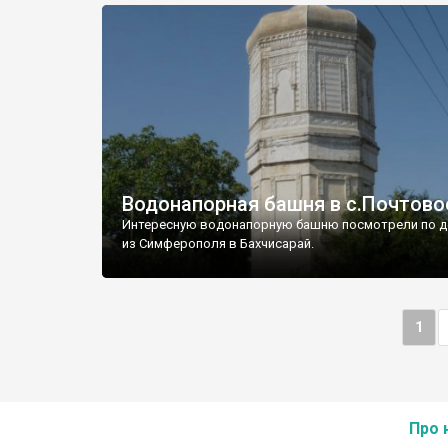
Водонапорная башня в с.Почтово
Интересную водонапорную башню посмотрели по д
из Симферополя в Бахчисарай.
1
Про 