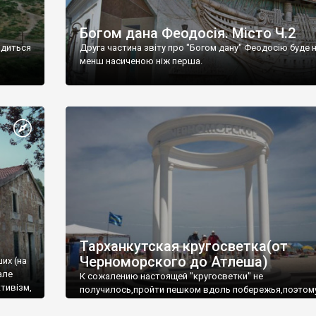
Богом дана Феодосія. Місто Ч.2
одиться
Друга частина звіту про "Богом дану" Феодосію буде 
менш насиченою ніж перша.
Тарханкутская кругосветка(от
Черноморского до Атлеша)
ших (на
але
К сожалению настоящей "кругосветки" не
тивізм,
получилось,пройти пешком вдоль побережья,поэтом
совершали радиальные вылазки из Оленевки.