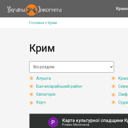
Крам
Головна
>
Крим
Крим
Алушта
Крас
Бахчисарайський район
Сева
Євпаторія
Сімф
Керч
Суда