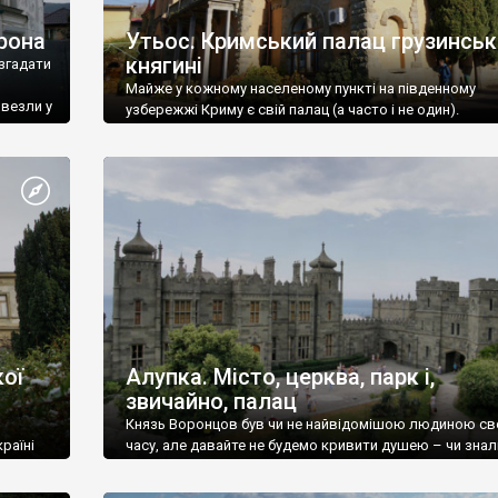
рона
Утьос. Кримський палац грузинськ
княгині
згадати
Майже у кожному населеному пункті на південному
ивезли у
узбережжі Криму є свій палац (а часто і не один).
ої
Алупка. Місто, церква, парк і,
звичайно, палац
Князь Воронцов був чи не найвідомішою людиною св
раїні
часу, але давайте не будемо кривити душею – чи знал
це прізвище до відвідин Алупки? Мабуть все таки ні.