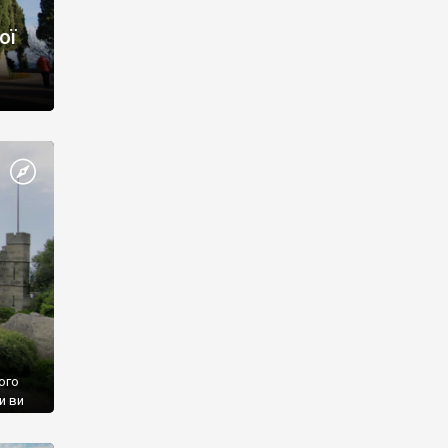
ої
ого
и ви