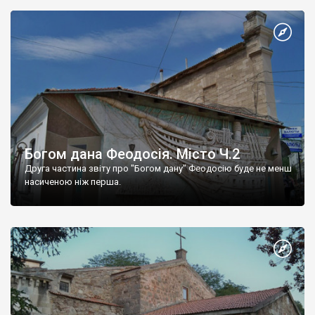
Богом дана Феодосія. Місто Ч.2
Друга частина звіту про "Богом дану" Феодосію буде не менш
насиченою ніж перша.