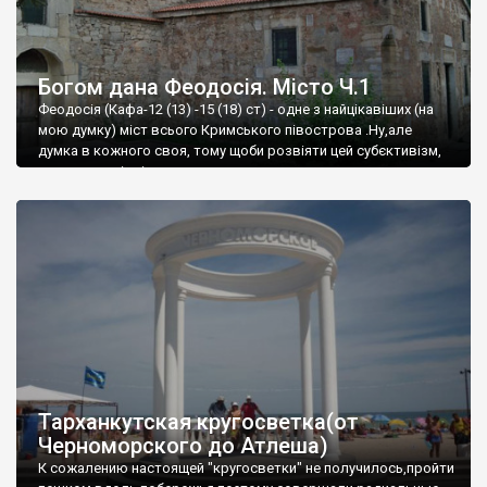
Богом дана Феодосія. Місто Ч.1
Феодосія (Кафа-12 (13) -15 (18) ст) - одне з найцікавіших (на
мою думку) міст всього Кримського півострова .Ну,але
думка в кожного своя, тому щоби розвіяти цей субєктивізм,
запрошую відвідати це
Тарханкутская кругосветка(от
Черноморского до Атлеша)
К сожалению настоящей "кругосветки" не получилось,пройти