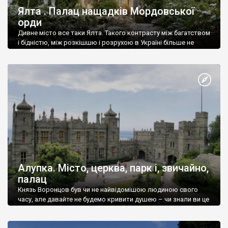
Ялта . Палац нащадків Мордовської
орди
Дивне місто все таки Ялта. Такого контрасту між багатством
і бідністю, між розкішшю і розрухою в Україні більше не
знайдеш.
Алупка. Місто, церква, парк і, звичайно,
палац
Князь Воронцов був чи не найвідомішою людиною свого
часу, але давайте не будемо кривити душею – чи знали ви це
прізвище до відвідин Алупки? Мабуть все таки ні.