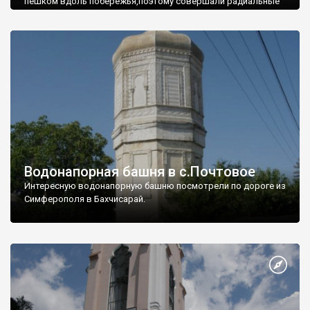
пешком вдоль побережья,поэтому совершали радиальные
вылазки из Оленевки.
Водонапорная башня в с.Почтовое
Интересную водонапорную башню посмотрели по дороге из
Симферополя в Бахчисарай.