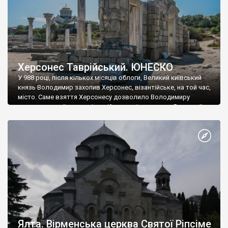
Херсонес Таврійський. ЮНЕСКО
У 988 році, після кількох місяців облоги, Великий київський
князь Володимир захопив Херсонес, візантійське, на той час,
місто. Саме взяття Херсонесу дозволило Володимиру
диктувати свої умови візантійському імператору Василю ІІ, та
одружитися з його дочкою Ганною. Цього ж року, в
Херсонесі Володимир-язичник, став Василем-християнином.
А потім було Хрещення Русі. На честь Херсонесу Таврійського
названо місто […]
Ялта. Вірменська церква Святої Ріпсіме