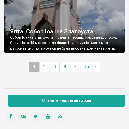
Ялта. Собор Іоанна Златоуста
Собор Іоанна Златоуста – одна із перших мурованих споруд
Ялти. Його 45-метрова дзвіниця і нині видніється в місті
майже звідусіль, а колись це була висотна домінанта Ялти.
1
2
3
4
5
Далі »
Станьте нашим автором