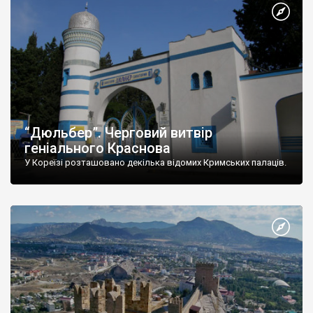
“Дюльбер”. Черговий витвір
геніального Краснова
У Кореїзі розташовано декілька відомих Кримських палаців.