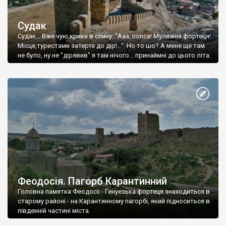
Судак
Судак... Вже чую крики в спину: "Ааа, попса! Муляжна фортеця!
Місце,туристами затерте до дір!..." Но то шо? А мене ще там
не було, ну не "дірявив" я там нічого... принаймні до цього літа.
Феодосія. Пагорб Карантинний
Головна памятка Феодосії - Генуезька фортеця знаходиться в
старому районі - на Карантинному пагорбі, який підноситься в
південній частині міста.