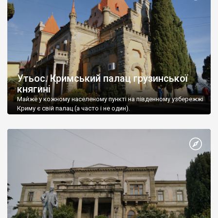
Утьос. Кримський палац грузинської
княгині
Майже у кожному населеному пункті на південному узбережжі
Криму є свій палац (а часто і не один).