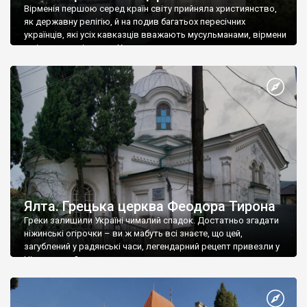
Вірменія першою серед країн світу прийняла християнство,
як державну релігію, й на подив багатьох пересічних
українців, які усіх кавказців вважають мусульманами, вірмени
є відданими вірянами Христа
Ялта. Грецька церква Феодора Тирона
Греки залишили Україні чималий спадок. Достатньо згадати
ніжинські огірочки – ви ж мабуть всі знаєте, що цей,
загублений у радянські часи, легендарний рецепт привезли у
Ніжин греки?