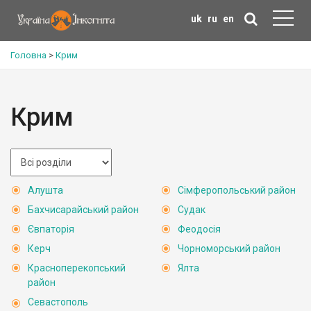
uk
ru
en
Головна
>
Крим
Крим
Алушта
Сімферопольський район
Бахчисарайський район
Судак
Євпаторія
Феодосія
Керч
Чорноморський район
Красноперекопський
Ялта
район
Севастополь