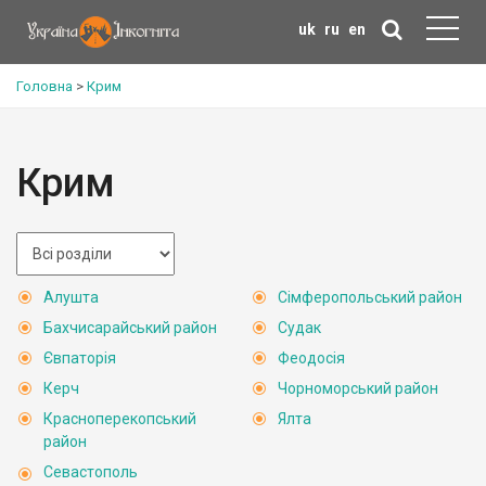
uk
ru
en
Головна
>
Крим
Крим
Алушта
Сімферопольський район
Бахчисарайський район
Судак
Євпаторія
Феодосія
Керч
Чорноморський район
Красноперекопський
Ялта
район
Севастополь