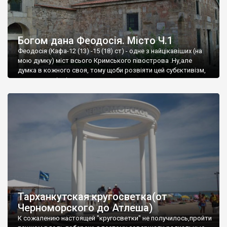
Богом дана Феодосія. Місто Ч.1
Феодосія (Кафа-12 (13) -15 (18) ст) - одне з найцікавіших (на
мою думку) міст всього Кримського півострова .Ну,але
думка в кожного своя, тому щоби розвіяти цей субєктивізм,
запрошую відвідати це
Тарханкутская кругосветка(от
Черноморского до Атлеша)
К сожалению настоящей "кругосветки" не получилось,пройти