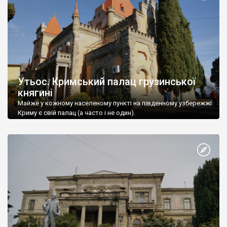
Утьос. Кримський палац грузинської
княгині
Майже у кожному населеному пункті на південному узбережжі
Криму є свій палац (а часто і не один).