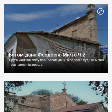
Богом дана Феодосія. Місто Ч.2
Друга частина звіту про "Богом дану" Феодосію буде не менш
насиченою ніж перша.