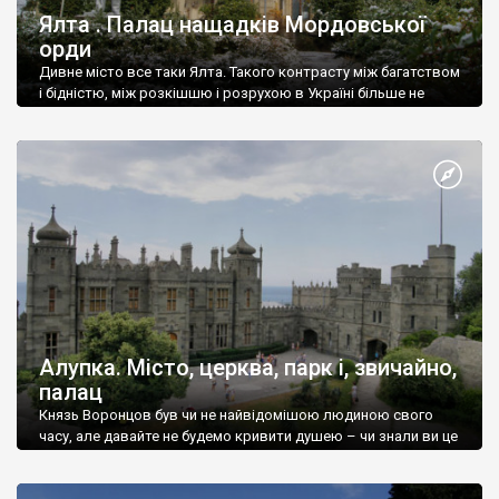
Ялта . Палац нащадків Мордовської
орди
Дивне місто все таки Ялта. Такого контрасту між багатством
і бідністю, між розкішшю і розрухою в Україні більше не
знайдеш.
Алупка. Місто, церква, парк і, звичайно,
палац
Князь Воронцов був чи не найвідомішою людиною свого
часу, але давайте не будемо кривити душею – чи знали ви це
прізвище до відвідин Алупки? Мабуть все таки ні.