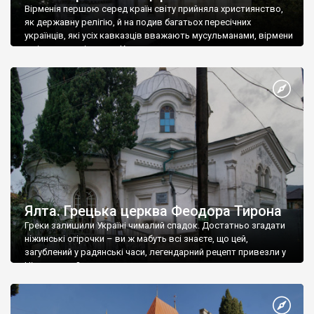
Вірменія першою серед країн світу прийняла християнство,
як державну релігію, й на подив багатьох пересічних
українців, які усіх кавказців вважають мусульманами, вірмени
є відданими вірянами Христа
Ялта. Грецька церква Феодора Тирона
Греки залишили Україні чималий спадок. Достатньо згадати
ніжинські огірочки – ви ж мабуть всі знаєте, що цей,
загублений у радянські часи, легендарний рецепт привезли у
Ніжин греки?