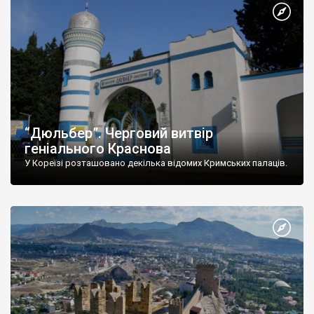
“Дюльбер”. Черговий витвір
геніального Краснова
У Кореїзі розташовано декілька відомих Кримських палаців.