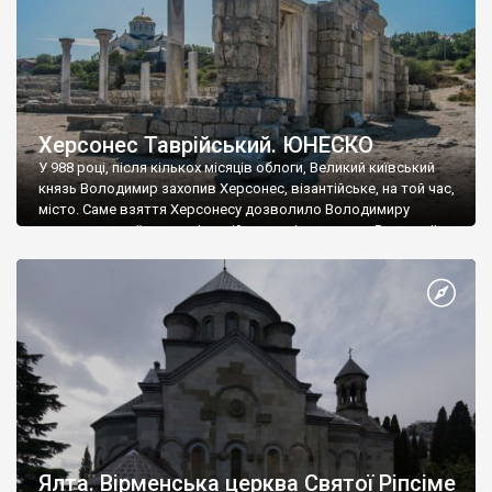
Херсонес Таврійський. ЮНЕСКО
У 988 році, після кількох місяців облоги, Великий київський
князь Володимир захопив Херсонес, візантійське, на той час,
місто. Саме взяття Херсонесу дозволило Володимиру
диктувати свої умови візантійському імператору Василю ІІ, та
одружитися з його дочкою Ганною. Цього ж року, в
Херсонесі Володимир-язичник, став Василем-християнином.
А потім було Хрещення Русі. На честь Херсонесу Таврійського
названо місто […]
Ялта. Вірменська церква Святої Ріпсіме