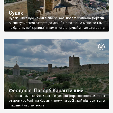
Судак
Судак... Вже чую крики в спину: "Ааа, попса! Муляжна фортеця!
Місце,туристами затерте до дір!..." Но то шо? А мене ще там
не було, ну не "дірявив" я там нічого... принаймні до цього літа.
Феодосія. Пагорб Карантинний
Головна памятка Феодосії - Генуезька фортеця знаходиться в
старому районі - на Карантинному пагорбі, який підноситься в
південній частині міста.