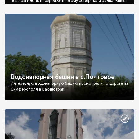
пешком вдоль побережья,поэтому совершали радиальные
вылазки из Оленевки.
Водонапорная башня в с.Почтовое
Интересную водонапорную башню посмотрели по дороге из
Симферополя в Бахчисарай.