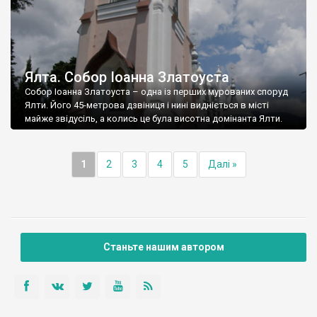
Ялта. Собор Іоанна Златоуста
Собор Іоанна Златоуста – одна із перших мурованих споруд
Ялти. Його 45-метрова дзвіниця і нині видніється в місті
майже звідусіль, а колись це була висотна домінанта Ялти.
1
2
3
4
5
Далі »
Станьте нашим автором