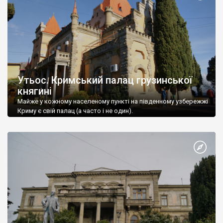
Утьос. Кримський палац грузинської
княгині
Майже у кожному населеному пункті на південному узбережжі
Криму є свій палац (а часто і не один).