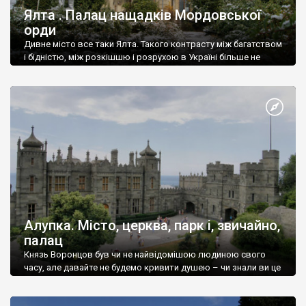
Ялта . Палац нащадків Мордовської
орди
Дивне місто все таки Ялта. Такого контрасту між багатством
і бідністю, між розкішшю і розрухою в Україні більше не
знайдеш.
Алупка. Місто, церква, парк і, звичайно,
палац
Князь Воронцов був чи не найвідомішою людиною свого
часу, але давайте не будемо кривити душею – чи знали ви це
прізвище до відвідин Алупки? Мабуть все таки ні.