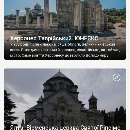
Херсонес Таврійський. ЮНЕСКО
У 988 році, після кількох місяців облоги, Великий київський
князь Володимир захопив Херсонес, візантійське, на той час,
місто. Саме взяття Херсонесу дозволило Володимиру
диктувати свої умови візантійському імператору Василю ІІ, та
одружитися з його дочкою Ганною. Цього ж року, в
Херсонесі Володимир-язичник, став Василем-християнином.
А потім було Хрещення Русі. На честь Херсонесу Таврійського
названо місто […]
Ялта. Вірменська церква Святої Ріпсіме