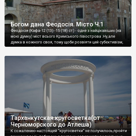
Богом дана Феодосія. Місто Ч.1
Феодосія (Кафа-12 (13) -15 (18) ст) - одне з найцікавіших (на
мою думку) міст всього Кримського півострова .Ну,але
думка в кожного своя, тому щоби розвіяти цей субєктивізм,
запрошую відвідати це
Тарханкутская кругосветка(от
Черноморского до Атлеша)
К сожалению настоящей "кругосветки" не получилось,пройти