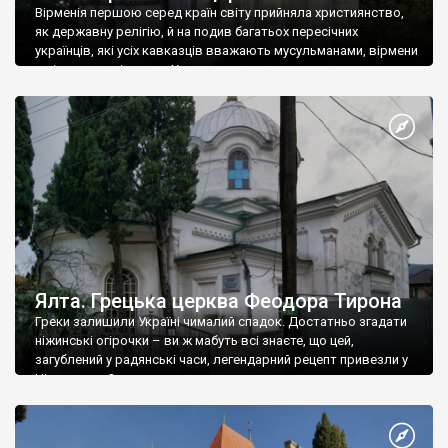
Вірменія першою серед країн світу прийняла християнство,
як державну релігію, й на подив багатьох пересічних
українців, які усіх кавказців вважають мусульманами, вірмени
є відданими вірянами Христа
Ялта. Грецька церква Феодора Тирона
Греки залишили Україні чималий спадок. Достатньо згадати
ніжинські огірочки – ви ж мабуть всі знаєте, що цей,
загублений у радянські часи, легендарний рецепт привезли у
Ніжин греки?