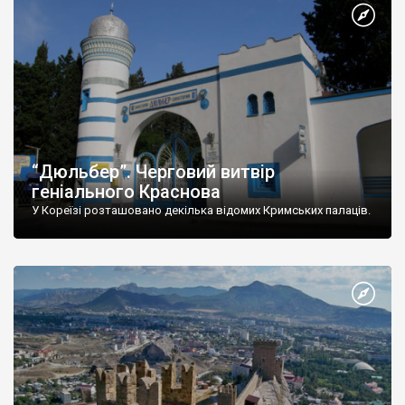
“Дюльбер”. Черговий витвір
геніального Краснова
У Кореїзі розташовано декілька відомих Кримських палаців.