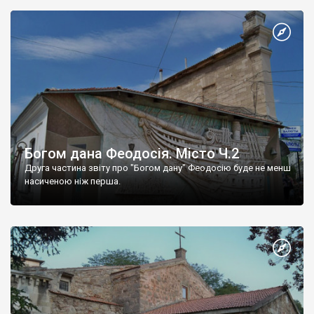
Богом дана Феодосія. Місто Ч.2
Друга частина звіту про "Богом дану" Феодосію буде не менш
насиченою ніж перша.