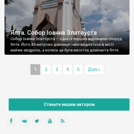
Ялта. Собор Іоанна Златоуста
Собор Іоанна Златоуста – одна із перших мурованих споруд
Ялти. Його 45-метрова дзвіниця і нині видніється в місті
майже звідусіль, а колись це була висотна домінанта Ялти.
1
2
3
4
5
Далі »
Станьте нашим автором