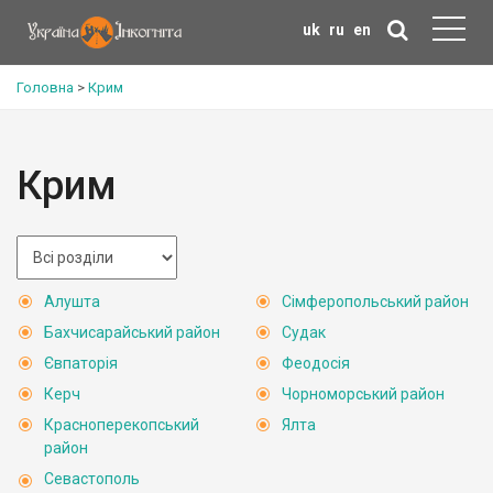
uk
ru
en
Головна
>
Крим
Крим
Алушта
Сімферопольський район
Бахчисарайський район
Судак
Євпаторія
Феодосія
Керч
Чорноморський район
Красноперекопський
Ялта
район
Севастополь