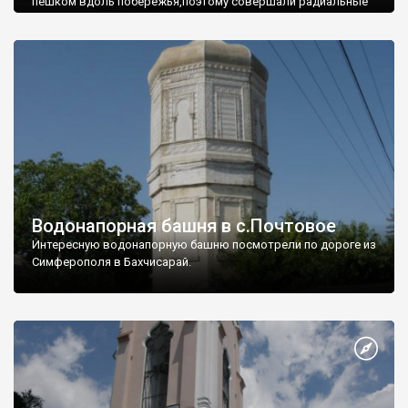
пешком вдоль побережья,поэтому совершали радиальные
вылазки из Оленевки.
Водонапорная башня в с.Почтовое
Интересную водонапорную башню посмотрели по дороге из
Симферополя в Бахчисарай.