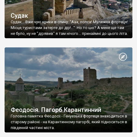
Судак
Судак... Вже чую крики в спину: "Ааа, попса! Муляжна фортеця!
Місце,туристами затерте до дір!..." Но то шо? А мене ще там
не було, ну не "дірявив" я там нічого... принаймні до цього літа.
Феодосія. Пагорб Карантинний
Головна памятка Феодосії - Генуезька фортеця знаходиться в
старому районі - на Карантинному пагорбі, який підноситься в
південній частині міста.