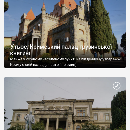
Утьос. Кримський палац грузинської
княгині
Майже у кожному населеному пункті на південному узбережжі
Криму є свій палац (а часто і не один).