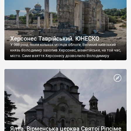
Херсонес Таврійський. ЮНЕСКО
У 988 році, після кількох місяців облоги, Великий київський
князь Володимир захопив Херсонес, візантійське, на той час,
місто. Саме взяття Херсонесу дозволило Володимиру
диктувати свої умови візантійському імператору Василю ІІ, та
одружитися з його дочкою Ганною. Цього ж року, в
Херсонесі Володимир-язичник, став Василем-християнином.
А потім було Хрещення Русі. На честь Херсонесу Таврійського
названо місто […]
Ялта. Вірменська церква Святої Ріпсіме