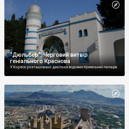
“Дюльбер”. Черговий витвір
геніального Краснова
У Кореїзі розташовано декілька відомих Кримських палаців.