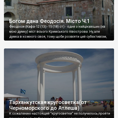
Богом дана Феодосія. Місто Ч.1
Феодосія (Кафа-12 (13) -15 (18) ст) - одне з найцікавіших (на
мою думку) міст всього Кримського півострова .Ну,але
думка в кожного своя, тому щоби розвіяти цей субєктивізм,
запрошую відвідати це
Тарханкутская кругосветка(от
Черноморского до Атлеша)
К сожалению настоящей "кругосветки" не получилось,пройти