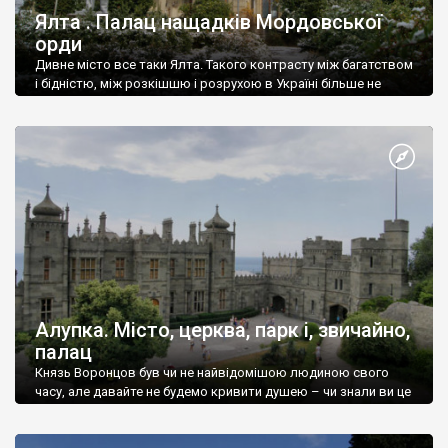
Ялта . Палац нащадків Мордовської
орди
Дивне місто все таки Ялта. Такого контрасту між багатством
і бідністю, між розкішшю і розрухою в Україні більше не
знайдеш.
Алупка. Місто, церква, парк і, звичайно,
палац
Князь Воронцов був чи не найвідомішою людиною свого
часу, але давайте не будемо кривити душею – чи знали ви це
прізвище до відвідин Алупки? Мабуть все таки ні.