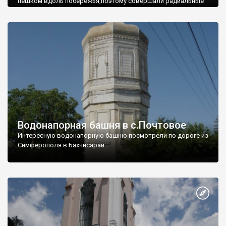
пешком вдоль побережья,поэтому совершали радиальные
вылазки из Оленевки.
Водонапорная башня в с.Почтовое
Интересную водонапорную башню посмотрели по дороге из
Симферополя в Бахчисарай.