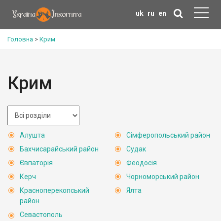
uk
ru
en
Головна
>
Крим
Крим
Алушта
Сімферопольський район
Бахчисарайський район
Судак
Євпаторія
Феодосія
Керч
Чорноморський район
Красноперекопський
Ялта
район
Севастополь