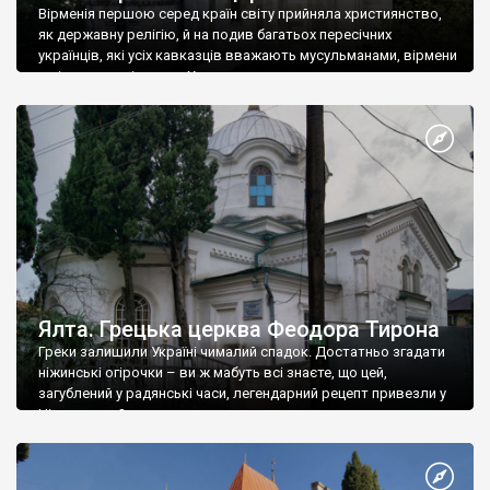
Вірменія першою серед країн світу прийняла християнство,
як державну релігію, й на подив багатьох пересічних
українців, які усіх кавказців вважають мусульманами, вірмени
є відданими вірянами Христа
Ялта. Грецька церква Феодора Тирона
Греки залишили Україні чималий спадок. Достатньо згадати
ніжинські огірочки – ви ж мабуть всі знаєте, що цей,
загублений у радянські часи, легендарний рецепт привезли у
Ніжин греки?