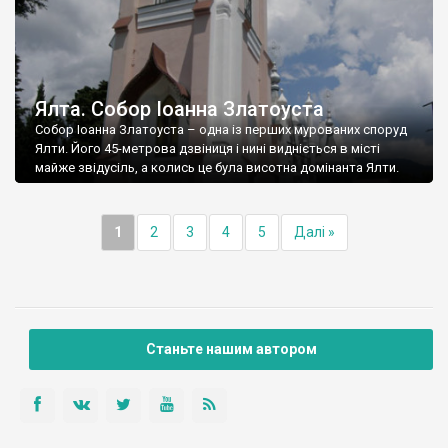
Ялта. Собор Іоанна Златоуста
Собор Іоанна Златоуста – одна із перших мурованих споруд
Ялти. Його 45-метрова дзвіниця і нині видніється в місті
майже звідусіль, а колись це була висотна домінанта Ялти.
1
2
3
4
5
Далі »
Станьте нашим автором