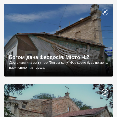
Богом дана Феодосія. Місто Ч.2
Друга частина звіту про "Богом дану" Феодосію буде не менш
насиченою ніж перша.