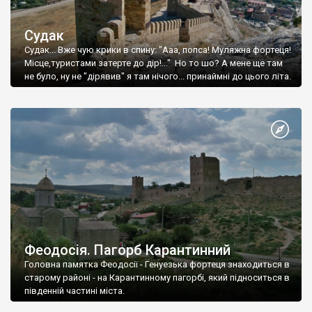
Судак
Судак... Вже чую крики в спину: "Ааа, попса! Муляжна фортеця!
Місце,туристами затерте до дір!..." Но то шо? А мене ще там
не було, ну не "дірявив" я там нічого... принаймні до цього літа.
Феодосія. Пагорб Карантинний
Головна памятка Феодосії - Генуезька фортеця знаходиться в
старому районі - на Карантинному пагорбі, який підноситься в
південній частині міста.