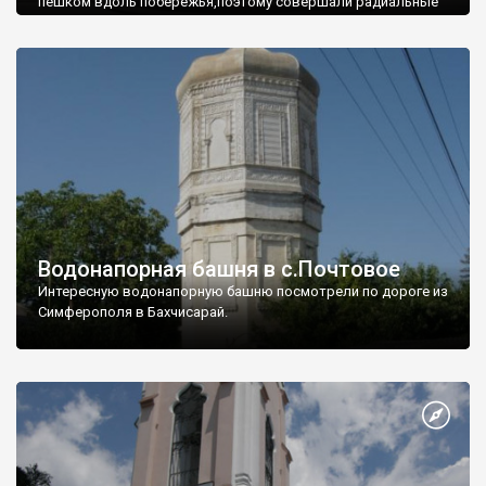
пешком вдоль побережья,поэтому совершали радиальные
вылазки из Оленевки.
Водонапорная башня в с.Почтовое
Интересную водонапорную башню посмотрели по дороге из
Симферополя в Бахчисарай.