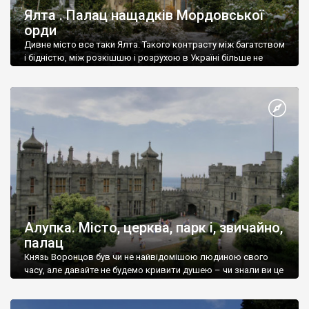
Ялта . Палац нащадків Мордовської
орди
Дивне місто все таки Ялта. Такого контрасту між багатством
і бідністю, між розкішшю і розрухою в Україні більше не
знайдеш.
Алупка. Місто, церква, парк і, звичайно,
палац
Князь Воронцов був чи не найвідомішою людиною свого
часу, але давайте не будемо кривити душею – чи знали ви це
прізвище до відвідин Алупки? Мабуть все таки ні.