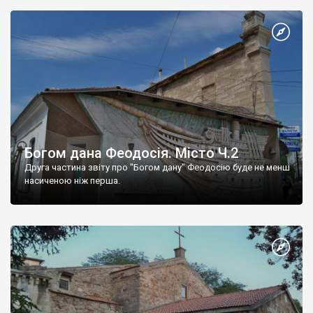
Богом дана Феодосія. Місто Ч.2
Друга частина звіту про "Богом дану" Феодосію буде не менш
насиченою ніж перша.