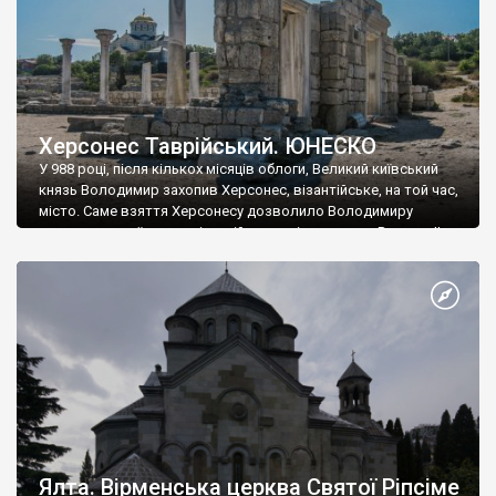
Херсонес Таврійський. ЮНЕСКО
У 988 році, після кількох місяців облоги, Великий київський
князь Володимир захопив Херсонес, візантійське, на той час,
місто. Саме взяття Херсонесу дозволило Володимиру
диктувати свої умови візантійському імператору Василю ІІ, та
одружитися з його дочкою Ганною. Цього ж року, в
Херсонесі Володимир-язичник, став Василем-християнином.
А потім було Хрещення Русі. На честь Херсонесу Таврійського
названо місто […]
Ялта. Вірменська церква Святої Ріпсіме