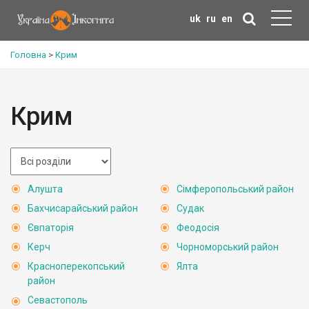
uk
ru
en
Головна
>
Крим
Крим
Алушта
Сімферопольський район
Бахчисарайський район
Судак
Євпаторія
Феодосія
Керч
Чорноморський район
Красноперекопський
Ялта
район
Севастополь