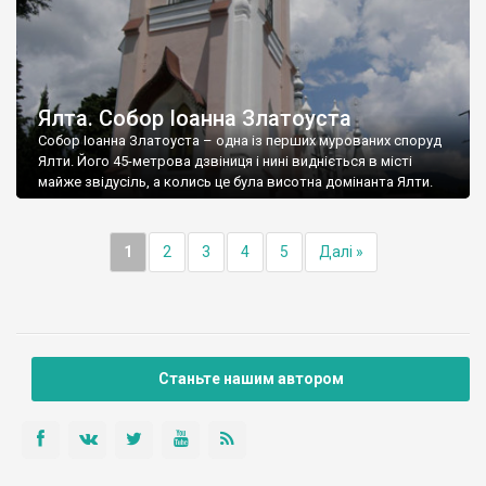
Ялта. Собор Іоанна Златоуста
Собор Іоанна Златоуста – одна із перших мурованих споруд
Ялти. Його 45-метрова дзвіниця і нині видніється в місті
майже звідусіль, а колись це була висотна домінанта Ялти.
1
2
3
4
5
Далі »
Станьте нашим автором