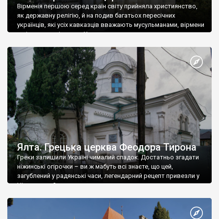
Вірменія першою серед країн світу прийняла християнство,
як державну релігію, й на подив багатьох пересічних
українців, які усіх кавказців вважають мусульманами, вірмени
є відданими вірянами Христа
Ялта. Грецька церква Феодора Тирона
Греки залишили Україні чималий спадок. Достатньо згадати
ніжинські огірочки – ви ж мабуть всі знаєте, що цей,
загублений у радянські часи, легендарний рецепт привезли у
Ніжин греки?