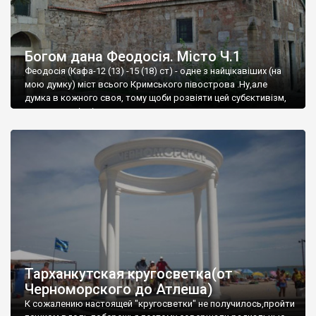
Богом дана Феодосія. Місто Ч.1
Феодосія (Кафа-12 (13) -15 (18) ст) - одне з найцікавіших (на
мою думку) міст всього Кримського півострова .Ну,але
думка в кожного своя, тому щоби розвіяти цей субєктивізм,
запрошую відвідати це
Тарханкутская кругосветка(от
Черноморского до Атлеша)
К сожалению настоящей "кругосветки" не получилось,пройти