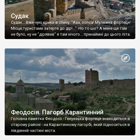
Судак
Судак... Вже чую крики в спину: "Ааа, попса! Муляжна фортеця!
Місце,туристами затерте до дір!..." Но то шо? А мене ще там
не було, ну не "дірявив" я там нічого... принаймні до цього літа.
Феодосія. Пагорб Карантинний
Головна памятка Феодосії - Генуезька фортеця знаходиться в
старому районі - на Карантинному пагорбі, який підноситься в
південній частині міста.