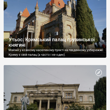
Утьос. Кримський палац грузинської
княгині
Майже у кожному населеному пункті на південному узбережжі
Криму є свій палац (а часто і не один).