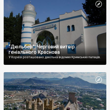
“Дюльбер”. Черговий витвір
геніального Краснова
У Кореїзі розташовано декілька відомих Кримських палаців.