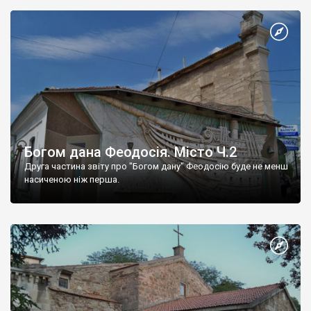
Богом дана Феодосія. Місто Ч.2
Друга частина звіту про "Богом дану" Феодосію буде не менш
насиченою ніж перша.