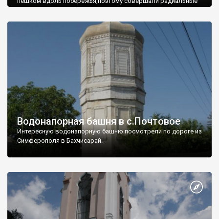
пешком вдоль побережья,поэтому совершали радиальные
вылазки из Оленевки.
Водонапорная башня в с.Почтовое
Интересную водонапорную башню посмотрели по дороге из
Симферополя в Бахчисарай.