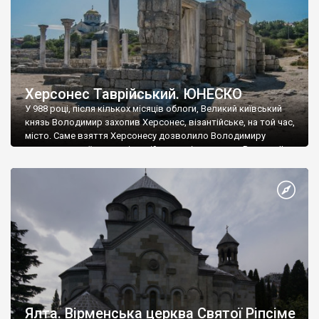
Херсонес Таврійський. ЮНЕСКО
У 988 році, після кількох місяців облоги, Великий київський
князь Володимир захопив Херсонес, візантійське, на той час,
місто. Саме взяття Херсонесу дозволило Володимиру
диктувати свої умови візантійському імператору Василю ІІ, та
одружитися з його дочкою Ганною. Цього ж року, в
Херсонесі Володимир-язичник, став Василем-християнином.
А потім було Хрещення Русі. На честь Херсонесу Таврійського
названо місто […]
Ялта. Вірменська церква Святої Ріпсіме