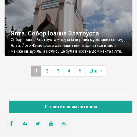
Ялта. Собор Іоанна Златоуста
Собор Іоанна Златоуста – одна із перших мурованих споруд
Ялти. Його 45-метрова дзвіниця і нині видніється в місті
майже звідусіль, а колись це була висотна домінанта Ялти.
1
2
3
4
5
Далі »
Станьте нашим автором