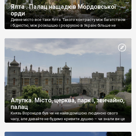
Ялта . Палац нащадків Мордовської
орди
Дивне місто все таки Ялта. Такого контрасту між багатством
і бідністю, між розкішшю і розрухою в Україні більше не
знайдеш.
Алупка. Місто, церква, парк і, звичайно,
палац
Князь Воронцов був чи не найвідомішою людиною свого
часу, але давайте не будемо кривити душею – чи знали ви це
прізвище до відвідин Алупки? Мабуть все таки ні.