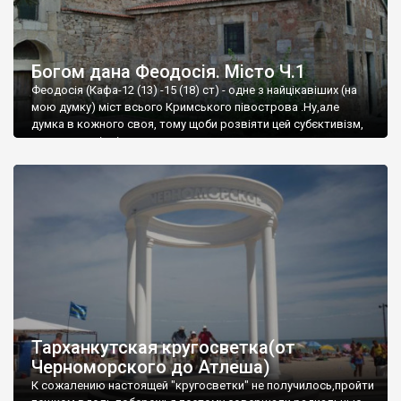
Богом дана Феодосія. Місто Ч.1
Феодосія (Кафа-12 (13) -15 (18) ст) - одне з найцікавіших (на
мою думку) міст всього Кримського півострова .Ну,але
думка в кожного своя, тому щоби розвіяти цей субєктивізм,
запрошую відвідати це
Тарханкутская кругосветка(от
Черноморского до Атлеша)
К сожалению настоящей "кругосветки" не получилось,пройти