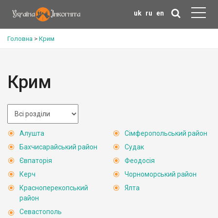
uk
ru
en
Головна
>
Крим
Крим
Алушта
Сімферопольський район
Бахчисарайський район
Судак
Євпаторія
Феодосія
Керч
Чорноморський район
Красноперекопський
Ялта
район
Севастополь