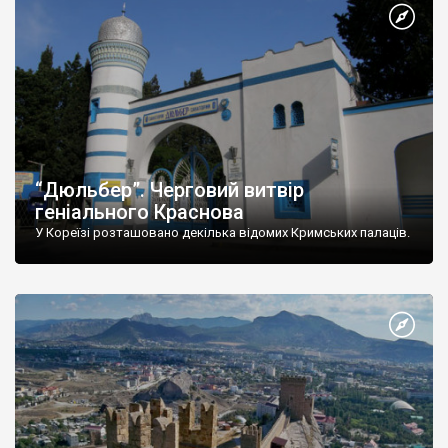
“Дюльбер”. Черговий витвір
геніального Краснова
У Кореїзі розташовано декілька відомих Кримських палаців.