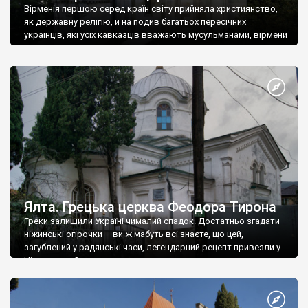
Вірменія першою серед країн світу прийняла християнство,
як державну релігію, й на подив багатьох пересічних
українців, які усіх кавказців вважають мусульманами, вірмени
є відданими вірянами Христа
Ялта. Грецька церква Феодора Тирона
Греки залишили Україні чималий спадок. Достатньо згадати
ніжинські огірочки – ви ж мабуть всі знаєте, що цей,
загублений у радянські часи, легендарний рецепт привезли у
Ніжин греки?