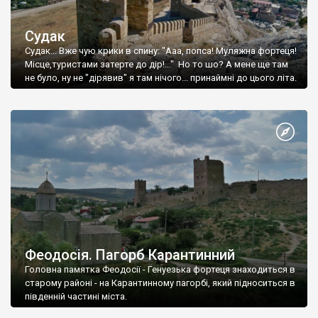
Судак
Судак... Вже чую крики в спину: "Ааа, попса! Муляжна фортеця!
Місце,туристами затерте до дір!..." Но то шо? А мене ще там
не було, ну не "дірявив" я там нічого... принаймні до цього літа.
Феодосія. Пагорб Карантинний
Головна памятка Феодосії - Генуезька фортеця знаходиться в
старому районі - на Карантинному пагорбі, який підноситься в
південній частині міста.