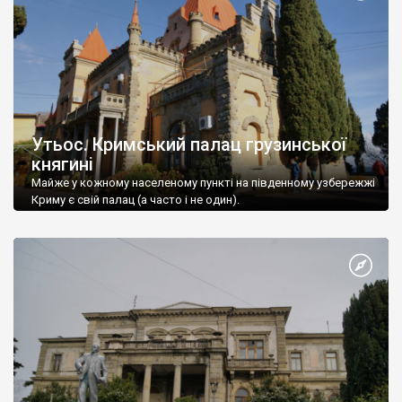
Утьос. Кримський палац грузинської
княгині
Майже у кожному населеному пункті на південному узбережжі
Криму є свій палац (а часто і не один).