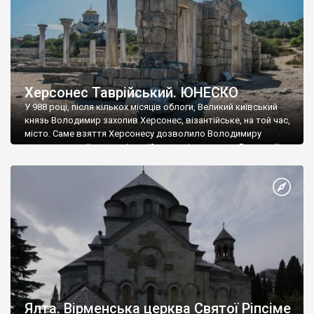
Херсонес Таврійський. ЮНЕСКО
У 988 році, після кількох місяців облоги, Великий київський
князь Володимир захопив Херсонес, візантійське, на той час,
місто. Саме взяття Херсонесу дозволило Володимиру
диктувати свої умови візантійському імператору Василю ІІ, та
одружитися з його дочкою Ганною. Цього ж року, в
Херсонесі Володимир-язичник, став Василем-християнином.
А потім було Хрещення Русі. На честь Херсонесу Таврійського
названо місто […]
Ялта. Вірменська церква Святої Ріпсіме