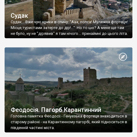
Судак
Судак... Вже чую крики в спину: "Ааа, попса! Муляжна фортеця!
Місце,туристами затерте до дір!..." Но то шо? А мене ще там
не було, ну не "дірявив" я там нічого... принаймні до цього літа.
Феодосія. Пагорб Карантинний
Головна памятка Феодосії - Генуезька фортеця знаходиться в
старому районі - на Карантинному пагорбі, який підноситься в
південній частині міста.