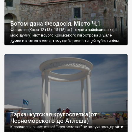
Богом дана Феодосія. Місто Ч.1
Феодосія (Кафа-12 (13) -15 (18) ст) - одне з найцікавіших (на
мою думку) міст всього Кримського півострова .Ну,але
думка в кожного своя, тому щоби розвіяти цей субєктивізм,
запрошую відвідати це
Тарханкутская кругосветка(от
Черноморского до Атлеша)
К сожалению настоящей "кругосветки" не получилось,пройти