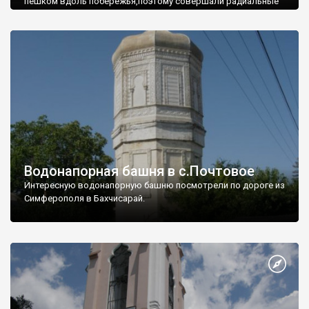
пешком вдоль побережья,поэтому совершали радиальные
вылазки из Оленевки.
Водонапорная башня в с.Почтовое
Интересную водонапорную башню посмотрели по дороге из
Симферополя в Бахчисарай.