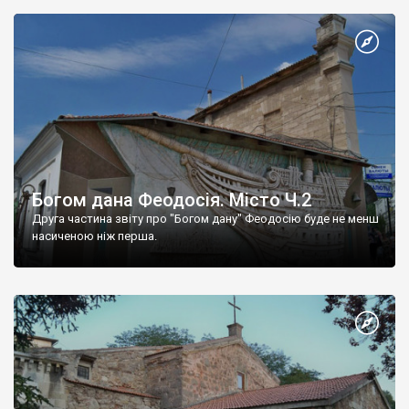
Богом дана Феодосія. Місто Ч.2
Друга частина звіту про "Богом дану" Феодосію буде не менш
насиченою ніж перша.