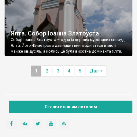
Ялта. Собор Іоанна Златоуста
Собор Іоанна Златоуста – одна із перших мурованих споруд
Ялти. Його 45-метрова дзвіниця і нині видніється в місті
майже звідусіль, а колись це була висотна домінанта Ялти.
1
2
3
4
5
Далі »
Станьте нашим автором