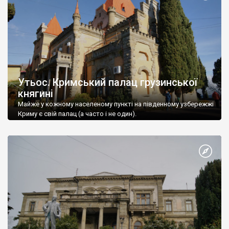
Утьос. Кримський палац грузинської
княгині
Майже у кожному населеному пункті на південному узбережжі
Криму є свій палац (а часто і не один).