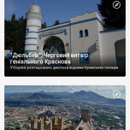
“Дюльбер”. Черговий витвір
геніального Краснова
У Кореїзі розташовано декілька відомих Кримських палаців.