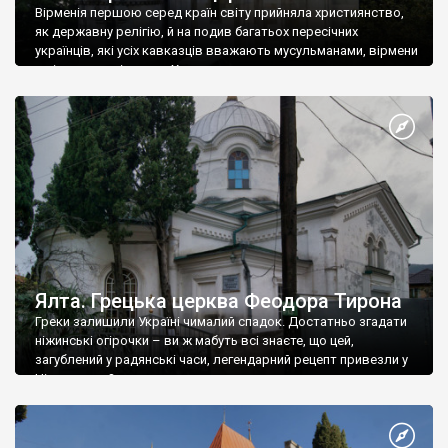
Вірменія першою серед країн світу прийняла християнство,
як державну релігію, й на подив багатьох пересічних
українців, які усіх кавказців вважають мусульманами, вірмени
є відданими вірянами Христа
Ялта. Грецька церква Феодора Тирона
Греки залишили Україні чималий спадок. Достатньо згадати
ніжинські огірочки – ви ж мабуть всі знаєте, що цей,
загублений у радянські часи, легендарний рецепт привезли у
Ніжин греки?