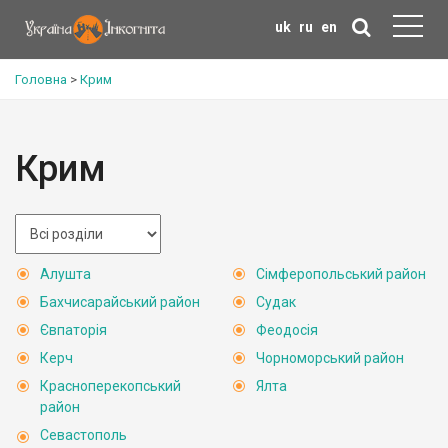
uk
ru
en
Головна
>
Крим
Крим
Алушта
Сімферопольський район
Бахчисарайський район
Судак
Євпаторія
Феодосія
Керч
Чорноморський район
Красноперекопський
Ялта
район
Севастополь