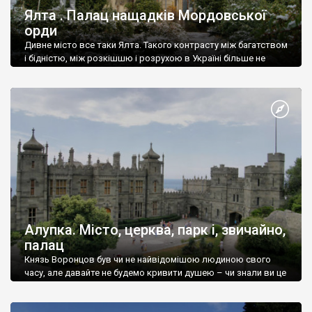
Ялта . Палац нащадків Мордовської
орди
Дивне місто все таки Ялта. Такого контрасту між багатством
і бідністю, між розкішшю і розрухою в Україні більше не
знайдеш.
Алупка. Місто, церква, парк і, звичайно,
палац
Князь Воронцов був чи не найвідомішою людиною свого
часу, але давайте не будемо кривити душею – чи знали ви це
прізвище до відвідин Алупки? Мабуть все таки ні.