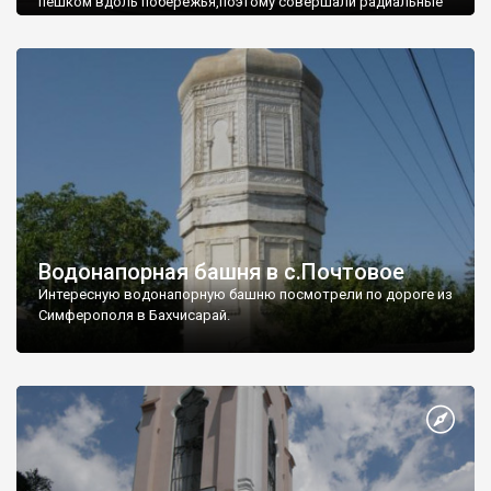
пешком вдоль побережья,поэтому совершали радиальные
вылазки из Оленевки.
Водонапорная башня в с.Почтовое
Интересную водонапорную башню посмотрели по дороге из
Симферополя в Бахчисарай.