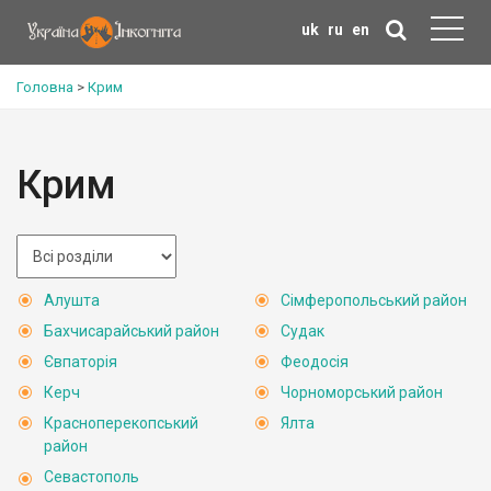
uk
ru
en
Головна
>
Крим
Крим
Алушта
Сімферопольський район
Бахчисарайський район
Судак
Євпаторія
Феодосія
Керч
Чорноморський район
Красноперекопський
Ялта
район
Севастополь