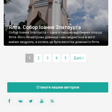
Ялта. Собор Іоанна Златоуста
Собор Іоанна Златоуста – одна із перших мурованих споруд
Ялти. Його 45-метрова дзвіниця і нині видніється в місті
майже звідусіль, а колись це була висотна домінанта Ялти.
1
2
3
4
5
Далі »
Станьте нашим автором