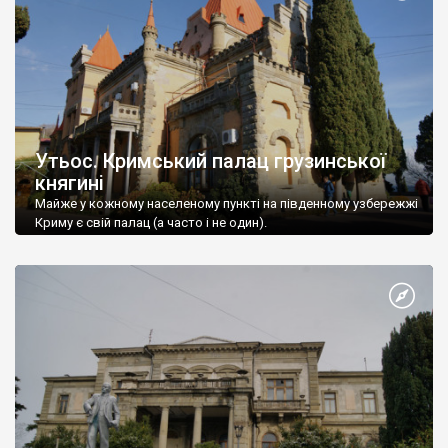
Утьос. Кримський палац грузинської
княгині
Майже у кожному населеному пункті на південному узбережжі
Криму є свій палац (а часто і не один).