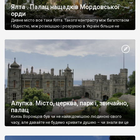
Ялта . Палац нащадків Мордовської
орди
Дивне місто все таки Ялта. Такого контрасту між багатством
і бідністю, між розкішшю і розрухою в Україні більше не
знайдеш.
Алупка. Місто, церква, парк і, звичайно,
палац
Князь Воронцов був чи не найвідомішою людиною свого
часу, але давайте не будемо кривити душею – чи знали ви це
прізвище до відвідин Алупки? Мабуть все таки ні.