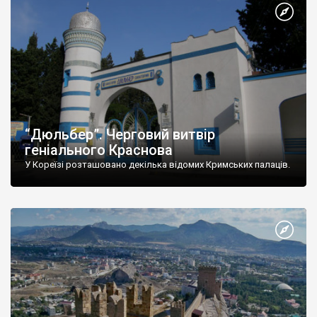
“Дюльбер”. Черговий витвір
геніального Краснова
У Кореїзі розташовано декілька відомих Кримських палаців.