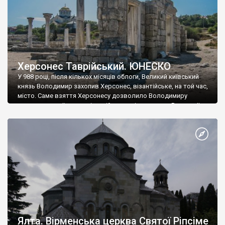
Херсонес Таврійський. ЮНЕСКО
У 988 році, після кількох місяців облоги, Великий київський
князь Володимир захопив Херсонес, візантійське, на той час,
місто. Саме взяття Херсонесу дозволило Володимиру
диктувати свої умови візантійському імператору Василю ІІ, та
одружитися з його дочкою Ганною. Цього ж року, в
Херсонесі Володимир-язичник, став Василем-християнином.
А потім було Хрещення Русі. На честь Херсонесу Таврійського
названо місто […]
Ялта. Вірменська церква Святої Ріпсіме