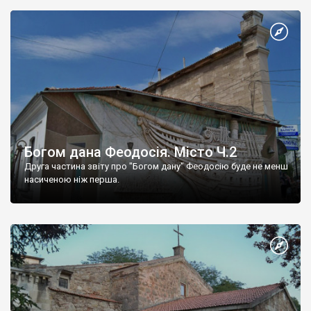
Богом дана Феодосія. Місто Ч.2
Друга частина звіту про "Богом дану" Феодосію буде не менш
насиченою ніж перша.