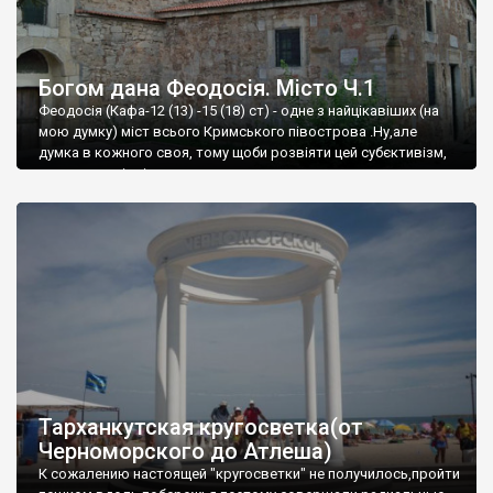
Богом дана Феодосія. Місто Ч.1
Феодосія (Кафа-12 (13) -15 (18) ст) - одне з найцікавіших (на
мою думку) міст всього Кримського півострова .Ну,але
думка в кожного своя, тому щоби розвіяти цей субєктивізм,
запрошую відвідати це
Тарханкутская кругосветка(от
Черноморского до Атлеша)
К сожалению настоящей "кругосветки" не получилось,пройти