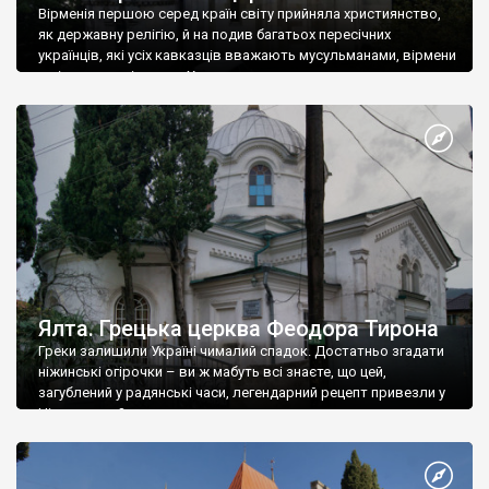
Вірменія першою серед країн світу прийняла християнство,
як державну релігію, й на подив багатьох пересічних
українців, які усіх кавказців вважають мусульманами, вірмени
є відданими вірянами Христа
Ялта. Грецька церква Феодора Тирона
Греки залишили Україні чималий спадок. Достатньо згадати
ніжинські огірочки – ви ж мабуть всі знаєте, що цей,
загублений у радянські часи, легендарний рецепт привезли у
Ніжин греки?