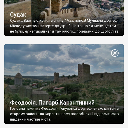
Судак
Судак... Вже чую крики в спину: "Ааа, попса! Муляжна фортеця!
Місце,туристами затерте до дір!..." Но то шо? А мене ще там
не було, ну не "дірявив" я там нічого... принаймні до цього літа.
Феодосія. Пагорб Карантинний
Головна памятка Феодосії - Генуезька фортеця знаходиться в
старому районі - на Карантинному пагорбі, який підноситься в
південній частині міста.