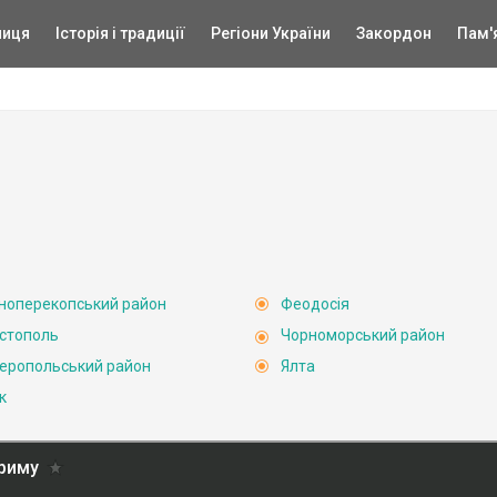
ниця
Історія і традиції
Регіони України
Закордон
Пам'
ноперекопський район
Феодосія
стополь
Чорноморський район
еропольський район
Ялта
к