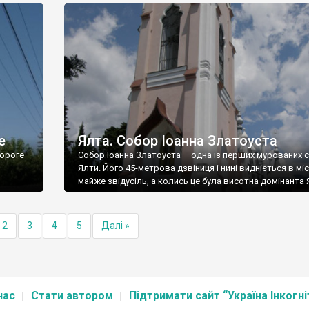
е
Ялта. Собор Іоанна Златоуста
ороге
Собор Іоанна Златоуста – одна із перших мурованих 
Ялти. Його 45-метрова дзвіниця і нині видніється в міс
майже звідусіль, а колись це була висотна домінанта 
2
3
4
5
Далі »
нас
Стати автором
Підтримати сайт “Україна Інкогні