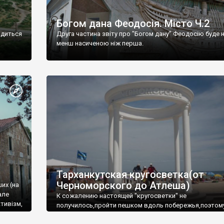
Богом дана Феодосія. Місто Ч.2
одиться
Друга частина звіту про "Богом дану" Феодосію буде 
менш насиченою ніж перша.
Тарханкутская кругосветка(от
Черноморского до Атлеша)
ших (на
але
К сожалению настоящей "кругосветки" не
тивізм,
получилось,пройти пешком вдоль побережья,поэтом
совершали радиальные вылазки из Оленевки.