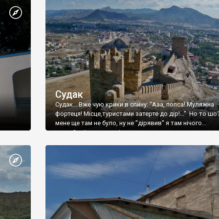
Судак
Судак... Вже чую крики в спину: "Ааа, попса! Муляжна
фортеця! Місце,туристами затерте до дір!..." Но то шо
мене ще там не було, ну не "дірявив" я там нічого...
принаймні до цього літа.