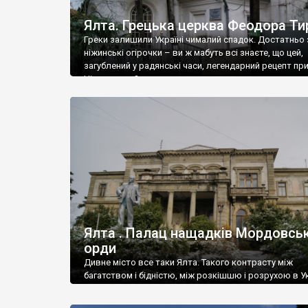
Ялта. Грецька церква Феодора Ти
Греки залишили Україні чималий спадок. Достатньо 
ніжинські огірочки – ви ж мабуть всі знаєте, що цей,
загублений у радянські часи, легендарний рецепт пр
Ніжин греки?
Ялта . Палац нащадків Мордовськ
орди
Дивне місто все таки Ялта. Такого контрасту між
багатством і бідністю, між розкішшю і розрухою в Ук
більше не знайдеш.