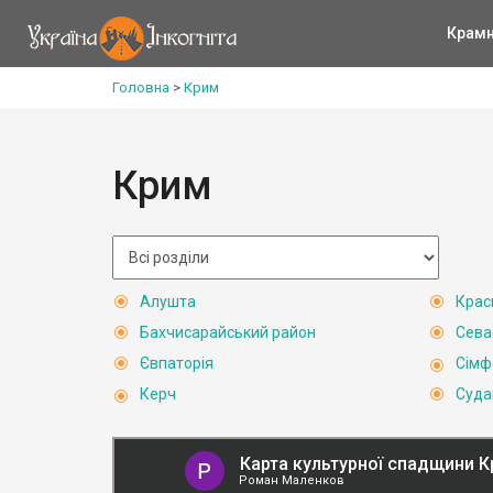
Крам
Головна
>
Крим
Крим
Алушта
Крас
Бахчисарайський район
Сева
Євпаторія
Сімф
Керч
Суда