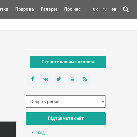
ятки
Природа
Галереї
Про нас
uk
ru
en
Станьте нашим автором
Підтримати сайт
Вхід