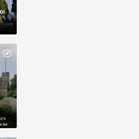
ої
ого
и ви