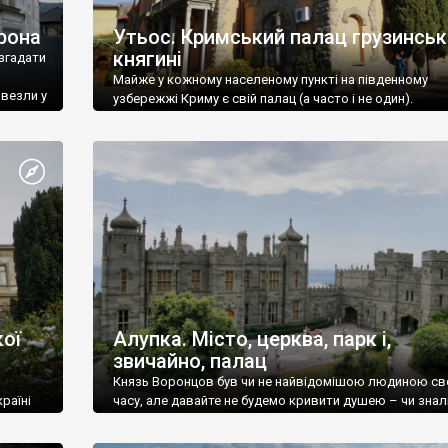
рона
Утьос. Кримський палац грузинськ
княгині
згадати
Майже у кожному населеному пункті на південному
ивезли у
узбережжі Криму є свій палац (а часто і не один).
ої
Алупка. Місто, церква, парк і,
звичайно, палац
Князь Воронцов був чи не найвідомішою людиною св
раїні
часу, але давайте не будемо кривити душею – чи знал
це прізвище до відвідин Алупки? Мабуть все таки ні.