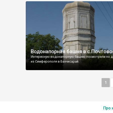
Водонапорная башня в с.Почтово
Интересную водонапорную башню посмотрели по д
из Симферополя в Бахчисарай.
1
Про 