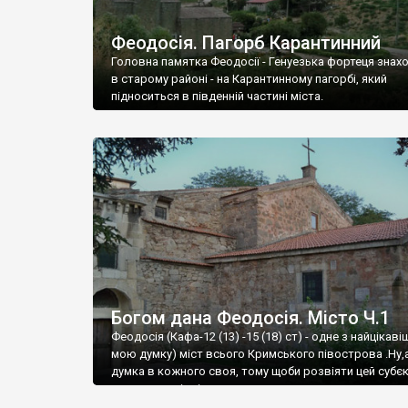
Феодосія. Пагорб Карантинний
Головна памятка Феодосії - Генуезька фортеця знах
в старому районі - на Карантинному пагорбі, який
підноситься в південній частині міста.
Богом дана Феодосія. Місто Ч.1
Феодосія (Кафа-12 (13) -15 (18) ст) - одне з найцікаві
мою думку) міст всього Кримського півострова .Ну,
думка в кожного своя, тому щоби розвіяти цей субєк
запрошую відвідати це