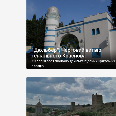
“Дюльбер”. Черговий витвір
геніального Краснова
У Кореїзі розташовано декілька відомих Кримських
палаців.