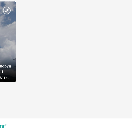
споруд
ті
Ялти.
та”