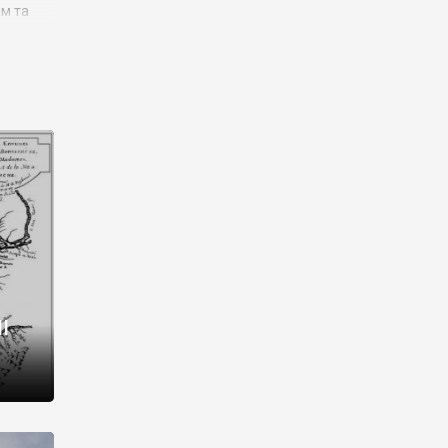
им та
ора і
є
го типу,
ей-
рний
ста:
 райони
від 2
I
і,
рукти,
 котрі