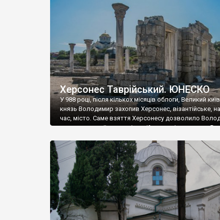
музею «Новгородський музей-заповідник» сотні арт
візантійської доби. Раритети викрадені з фондів об’
культурної спадщини ЮНЕСКО «Херсонеса Таврійсько
Офіційно – на виставку «Золото Візантії», але експер
влада в Україні вважають це лише […]
Херсонес Таврійський. ЮНЕСКО
У 988 році, після кількох місяців облоги, Великий киї
князь Володимир захопив Херсонес, візантійське, на
час, місто. Саме взяття Херсонесу дозволило Воло
диктувати свої умови візантійському імператору Вас
та одружитися з його дочкою Ганною. Цього ж року,
Херсонесі Володимир-язичник, став Василем-
християнином. А потім було Хрещення Русі. На честь
Херсонесу Таврійського названо місто […]