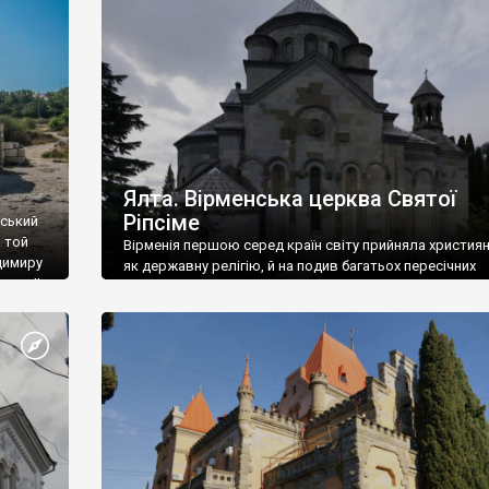
ефактів
називаються «повстяками» (postaki)…” “Вино. Крим
єкту
виробляє відмінне вино і його вдосталь: воно все ду
го».
легке біле і дуже […]
ти та
Ялта. Вірменська церква Святої
Ріпсіме
вський
 той
Вірменія першою серед країн світу прийняла христия
димиру
як державну релігію, й на подив багатьох пересічних
илю ІІ,
українців, які усіх кавказців вважають мусульманами,
 в
вірмени є відданими вірянами Христа