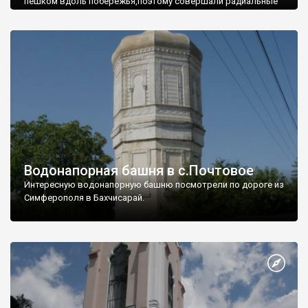
пешком вдоль побережья,поэтому совершали радиальные
вылазки из Оленевки.
Водонапорная башня в с.Почтовое
Интересную водонапорную башню посмотрели по дороге из
Симферополя в Бахчисарай.