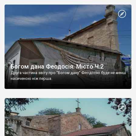
Богом дана Феодосія. Місто Ч.2
Друга частина звіту про "Богом дану" Феодосію буде не менш
насиченою ніж перша.