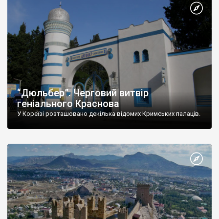
“Дюльбер”. Черговий витвір
геніального Краснова
У Кореїзі розташовано декілька відомих Кримських палаців.