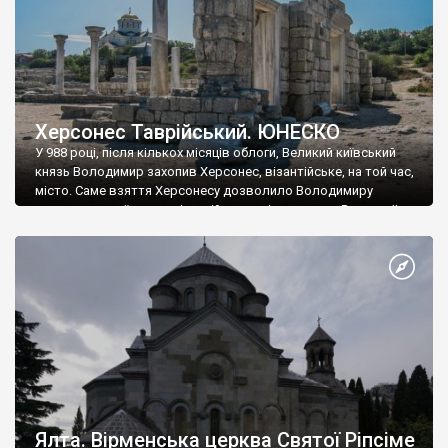
Херсонес Таврійський. ЮНЕСКО
У 988 році, після кількох місяців облоги, Великий київський
князь Володимир захопив Херсонес, візантійське, на той час,
місто. Саме взяття Херсонесу дозволило Володимиру
диктувати свої умови візантійському імператору Василю ІІ, та
одружитися з його дочкою Ганною. Цього ж року, в
Херсонесі Володимир-язичник, став Василем-християнином.
А потім було Хрещення Русі. На честь Херсонесу Таврійського
названо місто […]
Ялта. Вірменська церква Святої Ріпсіме