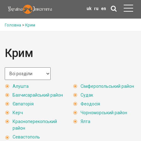
uk
ru
en
Головна
>
Крим
Крим
Алушта
Сімферопольський район
Бахчисарайський район
Судак
Євпаторія
Феодосія
Керч
Чорноморський район
Красноперекопський
Ялта
район
Севастополь