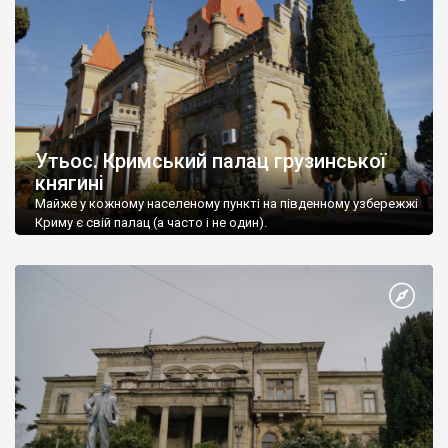
Утьос. Кримський палац грузинської
княгині
Майже у кожному населеному пункті на південному узбережжі
Криму є свій палац (а часто і не один).