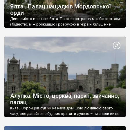
Ялта . Палац нащадків Мордовської
орди
Дивне місто все таки Ялта. Такого контрасту між багатством
і бідністю, між розкішшю і розрухою в Україні більше не
знайдеш.
Алупка. Місто, церква, парк і, звичайно,
палац
Князь Воронцов був чи не найвідомішою людиною свого
часу, але давайте не будемо кривити душею – чи знали ви це
прізвище до відвідин Алупки? Мабуть все таки ні.