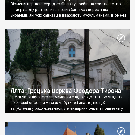
Вірменія першою серед країн світу прийняла християнство,
як державну релігію, й на подив багатьох пересічних
українців, які усіх кавказців вважають мусульманами, вірмени
є відданими вірянами Христа
Ялта. Грецька церква Феодора Тирона
Греки залишили Україні чималий спадок. Достатньо згадати
ніжинські огірочки – ви ж мабуть всі знаєте, що цей,
загублений у радянські часи, легендарний рецепт привезли у
Ніжин греки?