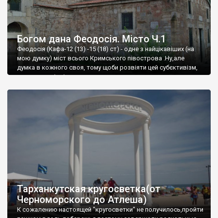
Богом дана Феодосія. Місто Ч.1
Феодосія (Кафа-12 (13) -15 (18) ст) - одне з найцікавіших (на
мою думку) міст всього Кримського півострова .Ну,але
думка в кожного своя, тому щоби розвіяти цей субєктивізм,
запрошую відвідати це
Тарханкутская кругосветка(от
Черноморского до Атлеша)
К сожалению настоящей "кругосветки" не получилось,пройти