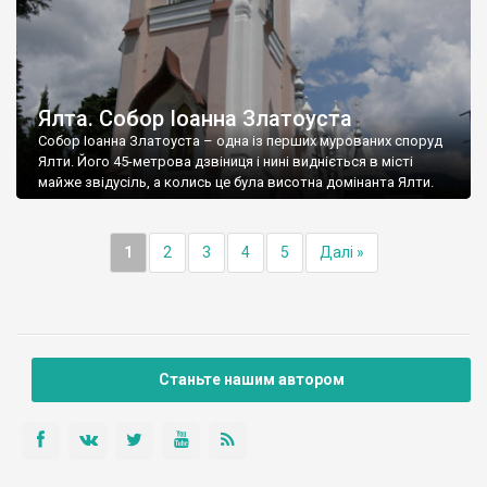
Ялта. Собор Іоанна Златоуста
Собор Іоанна Златоуста – одна із перших мурованих споруд
Ялти. Його 45-метрова дзвіниця і нині видніється в місті
майже звідусіль, а колись це була висотна домінанта Ялти.
1
2
3
4
5
Далі »
Станьте нашим автором