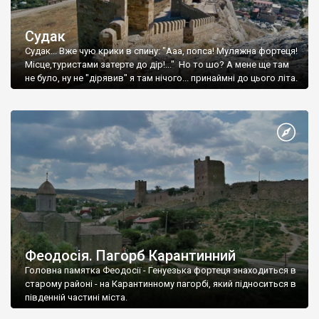
Судак
Судак... Вже чую крики в спину: "Ааа, попса! Муляжна фортеця!
Місце,туристами затерте до дір!..." Но то шо? А мене ще там
не було, ну не "дірявив" я там нічого... принаймні до цього літа.
Феодосія. Пагорб Карантинний
Головна памятка Феодосії - Генуезька фортеця знаходиться в
старому районі - на Карантинному пагорбі, який підноситься в
південній частині міста.