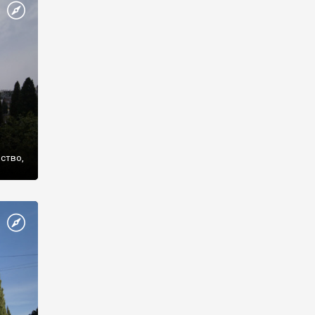
же
нство,