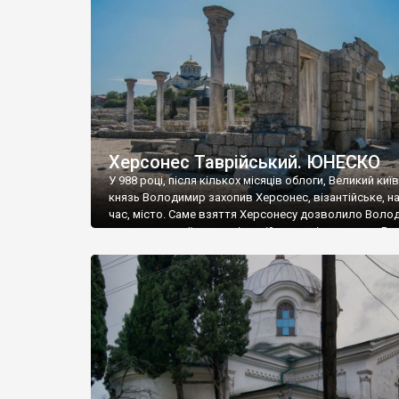
музею «Новгородський музей-заповідник» сотні арт
візантійської доби. Раритети викрадені з фондів об’
культурної спадщини ЮНЕСКО «Херсонеса Таврійсько
Офіційно – на виставку «Золото Візантії», але експер
влада в Україні вважають це лише […]
Херсонес Таврійський. ЮНЕСКО
У 988 році, після кількох місяців облоги, Великий киї
князь Володимир захопив Херсонес, візантійське, на
час, місто. Саме взяття Херсонесу дозволило Воло
диктувати свої умови візантійському імператору Вас
та одружитися з його дочкою Ганною. Цього ж року,
Херсонесі Володимир-язичник, став Василем-
християнином. А потім було Хрещення Русі. На честь
Херсонесу Таврійського названо місто […]