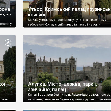
рона
Утьос. Кримський палац грузинськ
княгині
згадати
Майже у кожному населеному пункті на південному
ивезли у
узбережжі Криму є свій палац (а часто і не один).
ої
Алупка. Місто, церква, парк і,
звичайно, палац
Князь Воронцов був чи не найвідомішою людиною св
раїні
часу, але давайте не будемо кривити душею – чи знал
це прізвище до відвідин Алупки? Мабуть все таки ні.