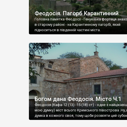
Феодосія. Пагорб Карантинний
Головна памятка Феодосії - Генуезька фортеця знах
в старому районі - на Карантинному пагорбі, який
підноситься в південній частині міста.
Богом дана Феодосія. Місто Ч.1
Феодосія (Кафа-12 (13) -15 (18) ст) - одне з найцікаві
мою думку) міст всього Кримського півострова .Ну,
думка в кожного своя, тому щоби розвіяти цей субєк
запрошую відвідати це