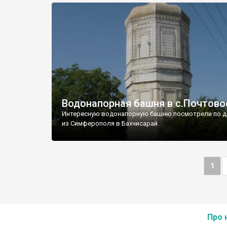
Водонапорная башня в с.Почтово
Интересную водонапорную башню посмотрели по д
из Симферополя в Бахчисарай.
1
Про 