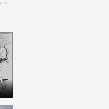
им та
ора і
є
го типу,
ей-
рний
ста:
 райони
від 2
I
і,
рукти,
 котрі