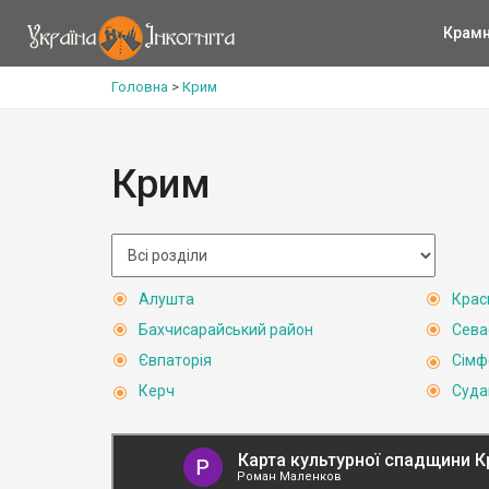
Крам
Головна
>
Крим
Крим
Алушта
Крас
Бахчисарайський район
Сева
Євпаторія
Сімф
Керч
Суда