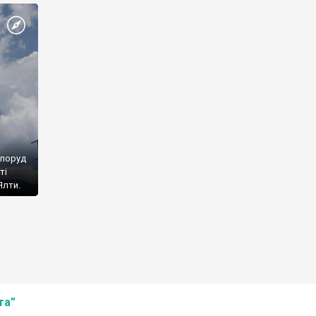
споруд
ті
Ялти.
та”