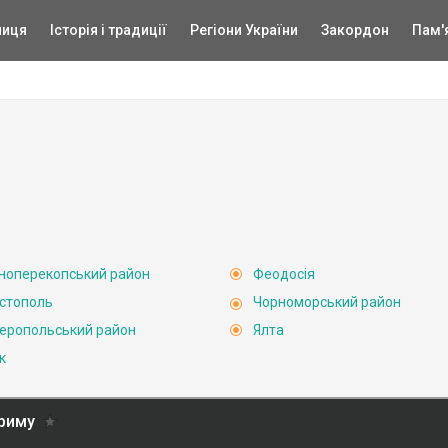
ниця
Історія і традиції
Регіони України
Закордон
Пам'
ноперекопський район
Феодосія
стополь
Чорноморський район
еропольський район
Ялта
к