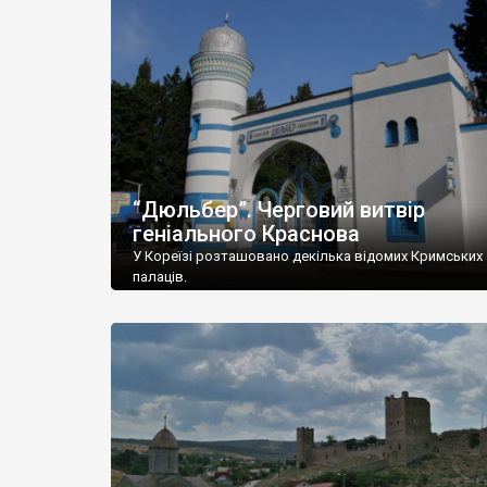
“Дюльбер”. Черговий витвір
геніального Краснова
У Кореїзі розташовано декілька відомих Кримських
палаців.