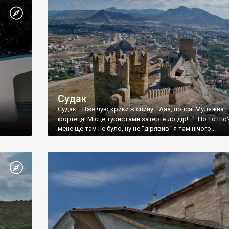
Судак
Судак... Вже чую крики в спину: "Ааа, попса! Муляжна
фортеця! Місце,туристами затерте до дір!..." Но то шо
мене ще там не було, ну не "дірявив" я там нічого...
принаймні до цього літа.