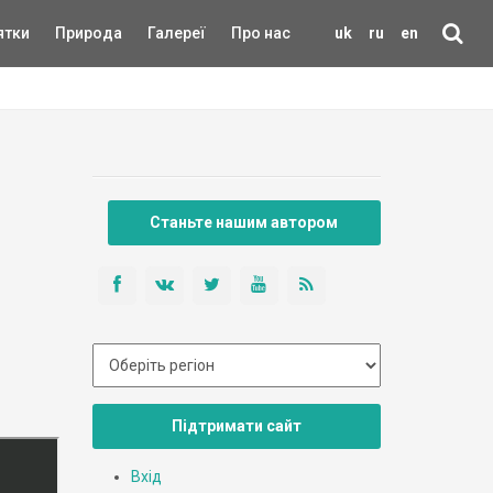
ятки
Природа
Галереї
Про нас
uk
ru
en
Станьте нашим автором
Підтримати сайт
Вхід