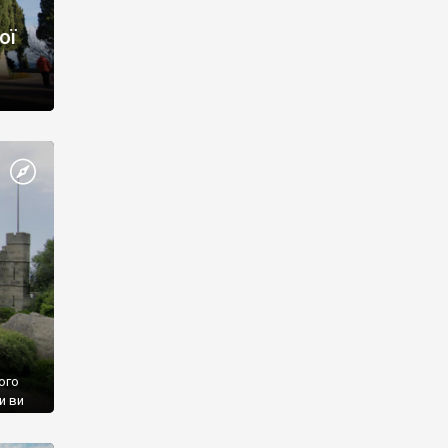
ої
ого
и ви