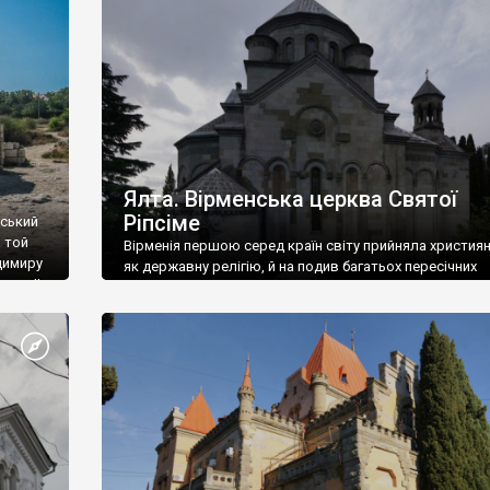
ефактів
називаються «повстяками» (postaki)…” “Вино. Крим
єкту
виробляє відмінне вино і його вдосталь: воно все ду
го».
легке біле і дуже […]
ти та
Ялта. Вірменська церква Святої
Ріпсіме
вський
 той
Вірменія першою серед країн світу прийняла христия
димиру
як державну релігію, й на подив багатьох пересічних
илю ІІ,
українців, які усіх кавказців вважають мусульманами,
 в
вірмени є відданими вірянами Христа