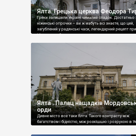
Ялта. Грецька церква Феодора Ти
Греки залишили Україні чималий спадок. Достатньо 
ніжинські огірочки – ви ж мабуть всі знаєте, що цей,
загублений у радянські часи, легендарний рецепт пр
Ніжин греки?
Ялта . Палац нащадків Мордовськ
орди
Дивне місто все таки Ялта. Такого контрасту між
багатством і бідністю, між розкішшю і розрухою в Ук
більше не знайдеш.