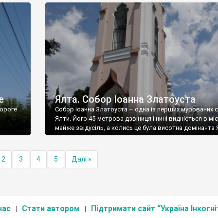
е
Ялта. Собор Іоанна Златоуста
ороге
Собор Іоанна Златоуста – одна із перших мурованих 
Ялти. Його 45-метрова дзвіниця і нині видніється в міс
майже звідусіль, а колись це була висотна домінанта 
2
3
4
5
Далі »
нас
Стати автором
Підтримати сайт “Україна Інкогні