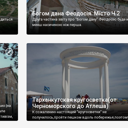
Богом дана Феодосія. Місто Ч.2
одиться
Друга частина звіту про "Богом дану" Феодосію буде 
менш насиченою ніж перша.
Тарханкутская кругосветка(от
Черноморского до Атлеша)
ших (на
але
К сожалению настоящей "кругосветки" не
тивізм,
получилось,пройти пешком вдоль побережья,поэтом
совершали радиальные вылазки из Оленевки.