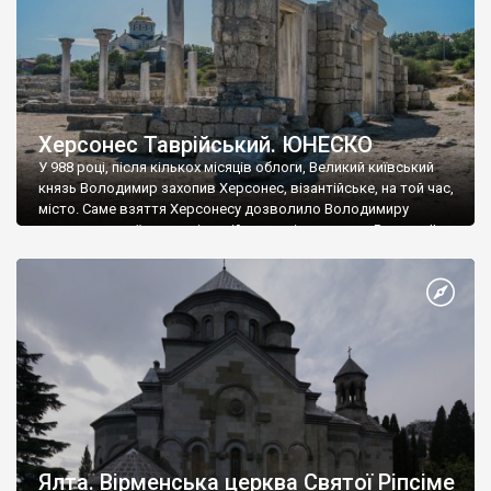
Херсонес Таврійський. ЮНЕСКО
У 988 році, після кількох місяців облоги, Великий київський
князь Володимир захопив Херсонес, візантійське, на той час,
місто. Саме взяття Херсонесу дозволило Володимиру
диктувати свої умови візантійському імператору Василю ІІ, та
одружитися з його дочкою Ганною. Цього ж року, в
Херсонесі Володимир-язичник, став Василем-християнином.
А потім було Хрещення Русі. На честь Херсонесу Таврійського
названо місто […]
Ялта. Вірменська церква Святої Ріпсіме