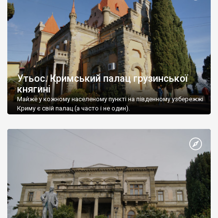
Утьос. Кримський палац грузинської
княгині
Майже у кожному населеному пункті на південному узбережжі
Криму є свій палац (а часто і не один).