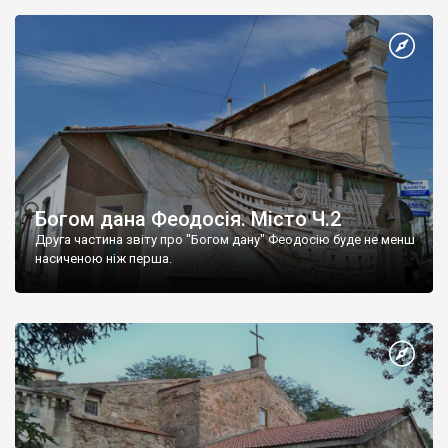
Богом дана Феодосія. Місто Ч.2
Друга частина звіту про "Богом дану" Феодосію буде не менш
насиченою ніж перша.