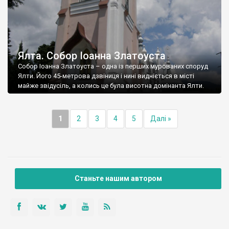
Ялта. Собор Іоанна Златоуста
Собор Іоанна Златоуста – одна із перших мурованих споруд
Ялти. Його 45-метрова дзвіниця і нині видніється в місті
майже звідусіль, а колись це була висотна домінанта Ялти.
1
2
3
4
5
Далі »
Станьте нашим автором