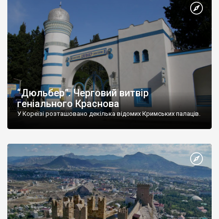
“Дюльбер”. Черговий витвір
геніального Краснова
У Кореїзі розташовано декілька відомих Кримських палаців.