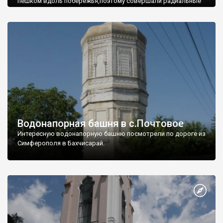
пешком вдоль побережья,поэтому совершали радиальные
вылазки из Оленевки.
Водонапорная башня в с.Почтовое
Интересную водонапорную башню посмотрели по дороге из
Симферополя в Бахчисарай.