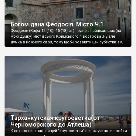
Богом дана Феодосія. Місто Ч.1
Феодосія (Кафа-12 (13) -15 (18) ст) - одне з найцікавіших (на
мою думку) міст всього Кримського півострова .Ну,але
думка в кожного своя, тому щоби розвіяти цей субєктивізм,
запрошую відвідати це
Тарханкутская кругосветка(от
Черноморского до Атлеша)
К сожалению настоящей "кругосветки" не получилось,пройти