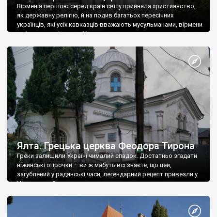
Вірменія першою серед країн світу прийняла християнство,
як державну релігію, й на подив багатьох пересічних
українців, які усіх кавказців вважають мусульманами, вірмени
є відданими вірянами Христа
Ялта. Грецька церква Феодора Тирона
Греки залишили Україні чималий спадок. Достатньо згадати
ніжинські огірочки – ви ж мабуть всі знаєте, що цей,
загублений у радянські часи, легендарний рецепт привезли у
Ніжин греки?