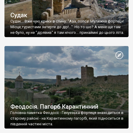
Судак
Судак... Вже чую крики в спину: "Ааа, попса! Муляжна фортеця!
Місце,туристами затерте до дір!..." Но то шо? А мене ще там
не було, ну не "дірявив" я там нічого... принаймні до цього літа.
Феодосія. Пагорб Карантинний
Головна памятка Феодосії - Генуезька фортеця знаходиться в
старому районі - на Карантинному пагорбі, який підноситься в
південній частині міста.