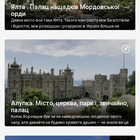
Ялта . Палац нащадків Мордовської
орди
Дивне місто все таки Ялта. Такого контрасту між багатством
і бідністю, між розкішшю і розрухою в Україні більше не
знайдеш.
Алупка. Місто, церква, парк і, звичайно,
палац
Князь Воронцов був чи не найвідомішою людиною свого
часу, але давайте не будемо кривити душею – чи знали ви це
прізвище до відвідин Алупки? Мабуть все таки ні.