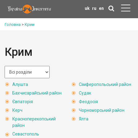
uk
ru
en
Головна
>
Крим
Крим
Алушта
Сімферопольський район
Бахчисарайський район
Судак
Євпаторія
Феодосія
Керч
Чорноморський район
Красноперекопський
Ялта
район
Севастополь