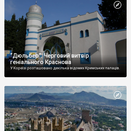
“Дюльбер”. Черговий витвір
геніального Краснова
У Кореїзі розташовано декілька відомих Кримських палаців.