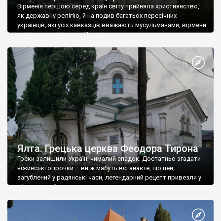
Вірменія першою серед країн світу прийняла християнство,
як державну релігію, й на подив багатьох пересічних
українців, які усіх кавказців вважають мусульманами, вірмени
є відданими вірянами Христа
Ялта. Грецька церква Феодора Тирона
Греки залишили Україні чималий спадок. Достатньо згадати
ніжинські огірочки – ви ж мабуть всі знаєте, що цей,
загублений у радянські часи, легендарний рецепт привезли у
Ніжин греки?