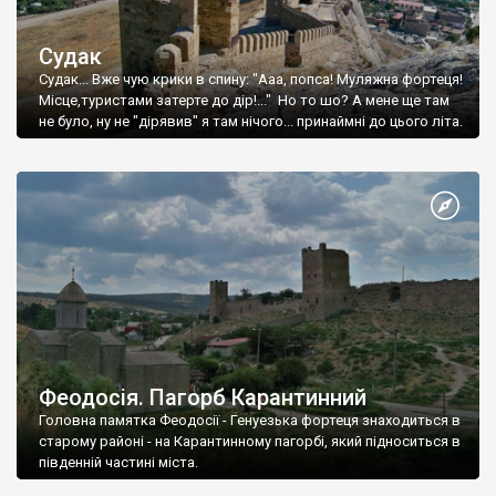
Судак
Судак... Вже чую крики в спину: "Ааа, попса! Муляжна фортеця!
Місце,туристами затерте до дір!..." Но то шо? А мене ще там
не було, ну не "дірявив" я там нічого... принаймні до цього літа.
Феодосія. Пагорб Карантинний
Головна памятка Феодосії - Генуезька фортеця знаходиться в
старому районі - на Карантинному пагорбі, який підноситься в
південній частині міста.