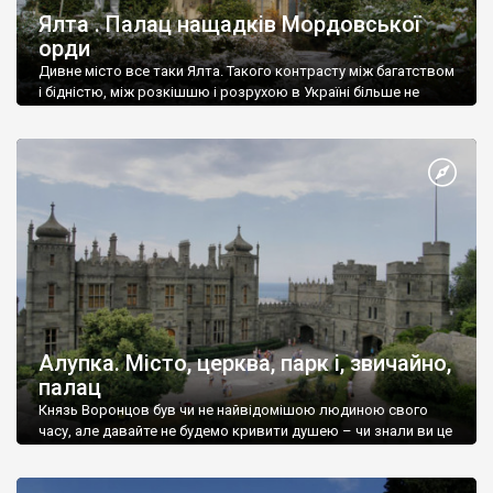
Ялта . Палац нащадків Мордовської
орди
Дивне місто все таки Ялта. Такого контрасту між багатством
і бідністю, між розкішшю і розрухою в Україні більше не
знайдеш.
Алупка. Місто, церква, парк і, звичайно,
палац
Князь Воронцов був чи не найвідомішою людиною свого
часу, але давайте не будемо кривити душею – чи знали ви це
прізвище до відвідин Алупки? Мабуть все таки ні.