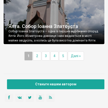
Ялта. Собор Іоанна Златоуста
Собор Іоанна Златоуста – одна із перших мурованих споруд
Ялти. Його 45-метрова дзвіниця і нині видніється в місті
майже звідусіль, а колись це була висотна домінанта Ялти.
1
2
3
4
5
Далі »
Станьте нашим автором