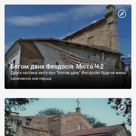
Богом дана Феодосія. Місто Ч.2
Друга частина звіту про "Богом дану" Феодосію буде не менш
насиченою ніж перша.