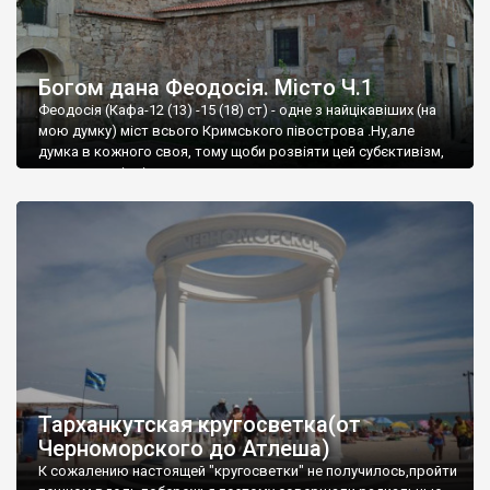
Богом дана Феодосія. Місто Ч.1
Феодосія (Кафа-12 (13) -15 (18) ст) - одне з найцікавіших (на
мою думку) міст всього Кримського півострова .Ну,але
думка в кожного своя, тому щоби розвіяти цей субєктивізм,
запрошую відвідати це
Тарханкутская кругосветка(от
Черноморского до Атлеша)
К сожалению настоящей "кругосветки" не получилось,пройти