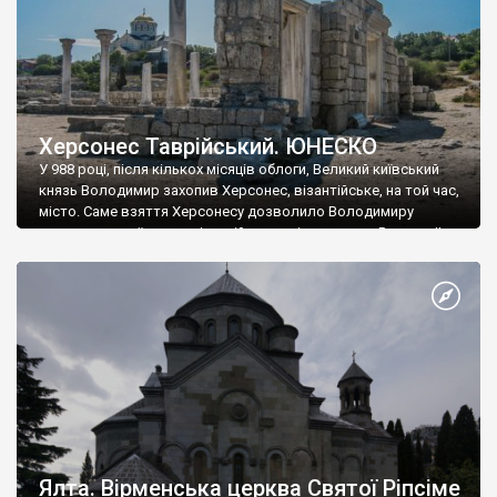
Херсонес Таврійський. ЮНЕСКО
У 988 році, після кількох місяців облоги, Великий київський
князь Володимир захопив Херсонес, візантійське, на той час,
місто. Саме взяття Херсонесу дозволило Володимиру
диктувати свої умови візантійському імператору Василю ІІ, та
одружитися з його дочкою Ганною. Цього ж року, в
Херсонесі Володимир-язичник, став Василем-християнином.
А потім було Хрещення Русі. На честь Херсонесу Таврійського
названо місто […]
Ялта. Вірменська церква Святої Ріпсіме