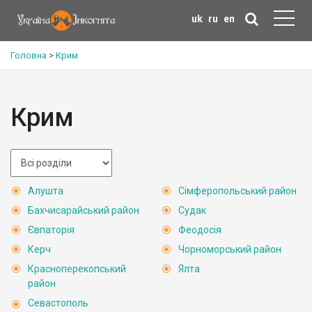
uk
ru
en
Головна
>
Крим
Крим
Алушта
Сімферопольський район
Бахчисарайський район
Судак
Євпаторія
Феодосія
Керч
Чорноморський район
Красноперекопський
Ялта
район
Севастополь