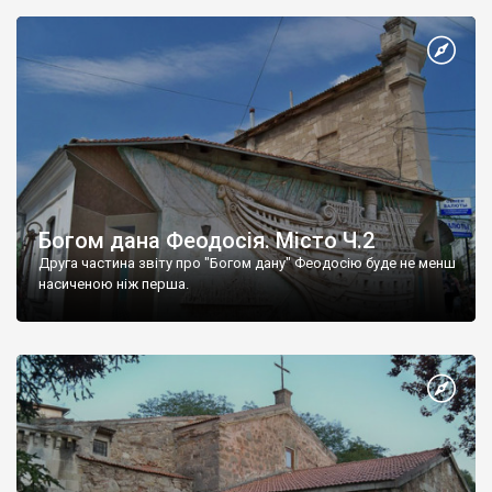
Богом дана Феодосія. Місто Ч.2
Друга частина звіту про "Богом дану" Феодосію буде не менш
насиченою ніж перша.