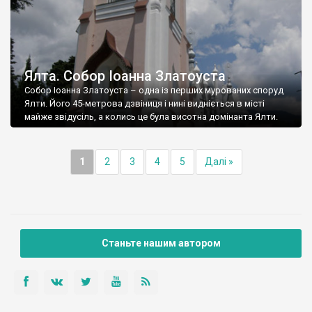
Ялта. Собор Іоанна Златоуста
Собор Іоанна Златоуста – одна із перших мурованих споруд
Ялти. Його 45-метрова дзвіниця і нині видніється в місті
майже звідусіль, а колись це була висотна домінанта Ялти.
1
2
3
4
5
Далі »
Станьте нашим автором