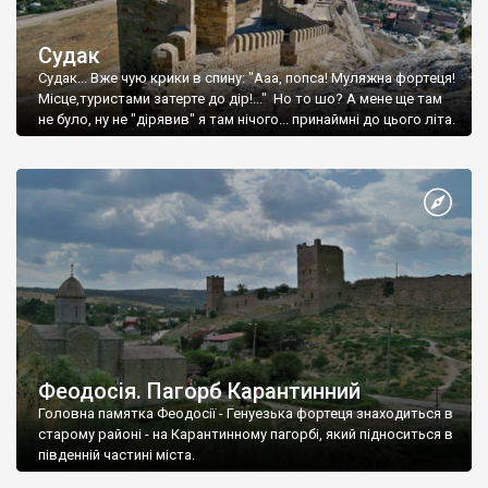
Судак
Судак... Вже чую крики в спину: "Ааа, попса! Муляжна фортеця!
Місце,туристами затерте до дір!..." Но то шо? А мене ще там
не було, ну не "дірявив" я там нічого... принаймні до цього літа.
Феодосія. Пагорб Карантинний
Головна памятка Феодосії - Генуезька фортеця знаходиться в
старому районі - на Карантинному пагорбі, який підноситься в
південній частині міста.