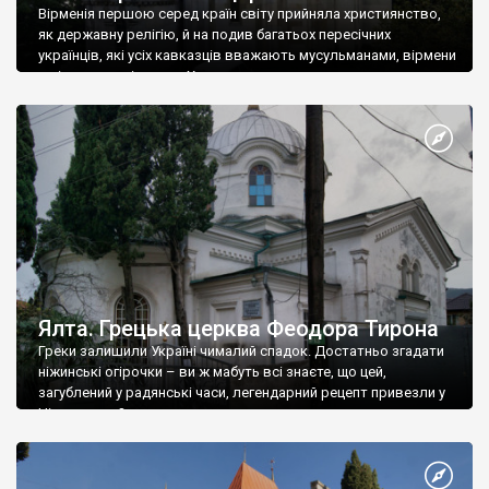
Вірменія першою серед країн світу прийняла християнство,
як державну релігію, й на подив багатьох пересічних
українців, які усіх кавказців вважають мусульманами, вірмени
є відданими вірянами Христа
Ялта. Грецька церква Феодора Тирона
Греки залишили Україні чималий спадок. Достатньо згадати
ніжинські огірочки – ви ж мабуть всі знаєте, що цей,
загублений у радянські часи, легендарний рецепт привезли у
Ніжин греки?