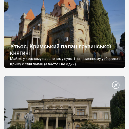
Утьос. Кримський палац грузинської
княгині
Майже у кожному населеному пункті на південному узбережжі
Криму є свій палац (а часто і не один).