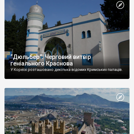
“Дюльбер”. Черговий витвір
геніального Краснова
У Кореїзі розташовано декілька відомих Кримських палаців.