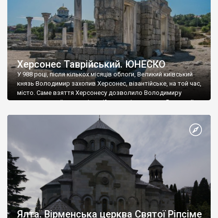
Херсонес Таврійський. ЮНЕСКО
У 988 році, після кількох місяців облоги, Великий київський
князь Володимир захопив Херсонес, візантійське, на той час,
місто. Саме взяття Херсонесу дозволило Володимиру
диктувати свої умови візантійському імператору Василю ІІ, та
одружитися з його дочкою Ганною. Цього ж року, в
Херсонесі Володимир-язичник, став Василем-християнином.
А потім було Хрещення Русі. На честь Херсонесу Таврійського
названо місто […]
Ялта. Вірменська церква Святої Ріпсіме