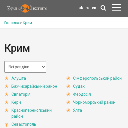
uk
ru
en
Головна
>
Крим
Крим
Алушта
Сімферопольський район
Бахчисарайський район
Судак
Євпаторія
Феодосія
Керч
Чорноморський район
Красноперекопський
Ялта
район
Севастополь