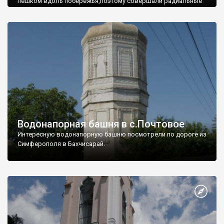
пешком вдоль побережья,поэтому совершали радиальные
вылазки из Оленевки.
Водонапорная башня в с.Почтовое
Интересную водонапорную башню посмотрели по дороге из
Симферополя в Бахчисарай.