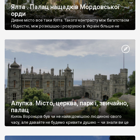
Ялта . Палац нащадків Мордовської
орди
Дивне місто все таки Ялта. Такого контрасту між багатством
і бідністю, між розкішшю і розрухою в Україні більше не
знайдеш.
Алупка. Місто, церква, парк і, звичайно,
палац
Князь Воронцов був чи не найвідомішою людиною свого
часу, але давайте не будемо кривити душею – чи знали ви це
прізвище до відвідин Алупки? Мабуть все таки ні.