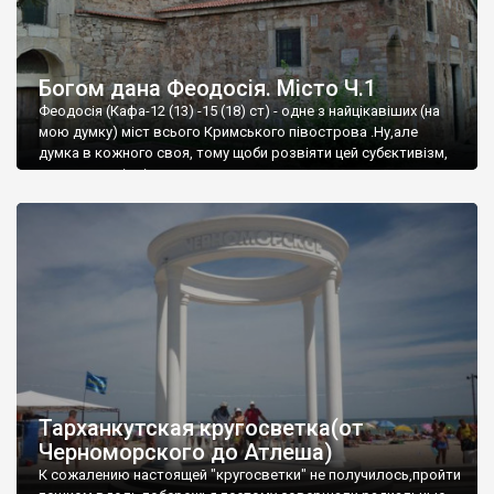
Богом дана Феодосія. Місто Ч.1
Феодосія (Кафа-12 (13) -15 (18) ст) - одне з найцікавіших (на
мою думку) міст всього Кримського півострова .Ну,але
думка в кожного своя, тому щоби розвіяти цей субєктивізм,
запрошую відвідати це
Тарханкутская кругосветка(от
Черноморского до Атлеша)
К сожалению настоящей "кругосветки" не получилось,пройти