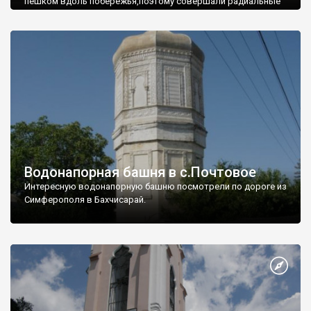
пешком вдоль побережья,поэтому совершали радиальные
вылазки из Оленевки.
Водонапорная башня в с.Почтовое
Интересную водонапорную башню посмотрели по дороге из
Симферополя в Бахчисарай.