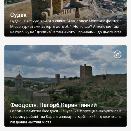
Судак
Судак... Вже чую крики в спину: "Ааа, попса! Муляжна фортеця!
Місце,туристами затерте до дір!..." Но то шо? А мене ще там
не було, ну не "дірявив" я там нічого... принаймні до цього літа.
Феодосія. Пагорб Карантинний
Головна памятка Феодосії - Генуезька фортеця знаходиться в
старому районі - на Карантинному пагорбі, який підноситься в
південній частині міста.