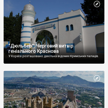
“Дюльбер”. Черговий витвір
геніального Краснова
У Кореїзі розташовано декілька відомих Кримських палаців.