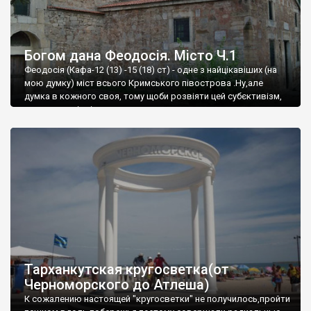
Богом дана Феодосія. Місто Ч.1
Феодосія (Кафа-12 (13) -15 (18) ст) - одне з найцікавіших (на
мою думку) міст всього Кримського півострова .Ну,але
думка в кожного своя, тому щоби розвіяти цей субєктивізм,
запрошую відвідати це
Тарханкутская кругосветка(от
Черноморского до Атлеша)
К сожалению настоящей "кругосветки" не получилось,пройти