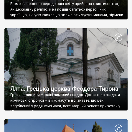
Вірменія першою серед країн світу прийняла християнство,
як державну релігію, й на подив багатьох пересічних
українців, які усіх кавказців вважають мусульманами, вірмени
є відданими вірянами Христа
Ялта. Грецька церква Феодора Тирона
Греки залишили Україні чималий спадок. Достатньо згадати
ніжинські огірочки – ви ж мабуть всі знаєте, що цей,
загублений у радянські часи, легендарний рецепт привезли у
Ніжин греки?