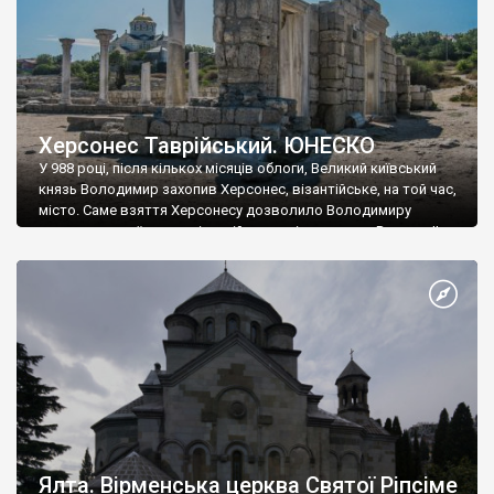
Херсонес Таврійський. ЮНЕСКО
У 988 році, після кількох місяців облоги, Великий київський
князь Володимир захопив Херсонес, візантійське, на той час,
місто. Саме взяття Херсонесу дозволило Володимиру
диктувати свої умови візантійському імператору Василю ІІ, та
одружитися з його дочкою Ганною. Цього ж року, в
Херсонесі Володимир-язичник, став Василем-християнином.
А потім було Хрещення Русі. На честь Херсонесу Таврійського
названо місто […]
Ялта. Вірменська церква Святої Ріпсіме