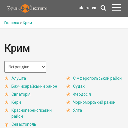
uk
ru
en
Головна
>
Крим
Крим
Алушта
Сімферопольський район
Бахчисарайський район
Судак
Євпаторія
Феодосія
Керч
Чорноморський район
Красноперекопський
Ялта
район
Севастополь