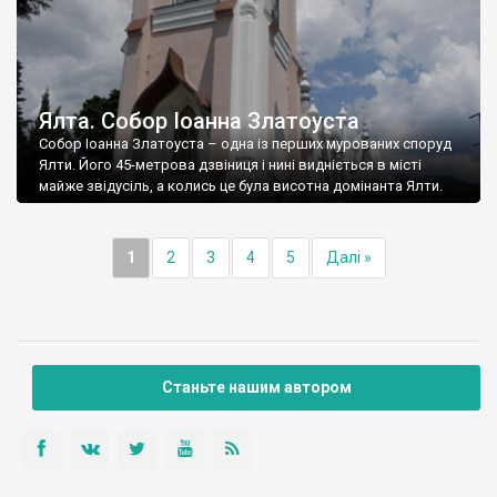
Ялта. Собор Іоанна Златоуста
Собор Іоанна Златоуста – одна із перших мурованих споруд
Ялти. Його 45-метрова дзвіниця і нині видніється в місті
майже звідусіль, а колись це була висотна домінанта Ялти.
1
2
3
4
5
Далі »
Станьте нашим автором