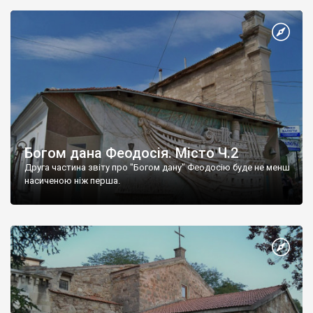
Богом дана Феодосія. Місто Ч.2
Друга частина звіту про "Богом дану" Феодосію буде не менш
насиченою ніж перша.