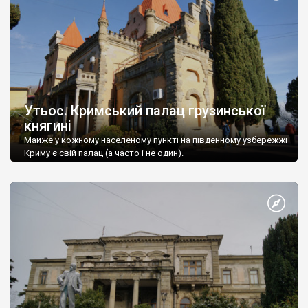
Утьос. Кримський палац грузинської
княгині
Майже у кожному населеному пункті на південному узбережжі
Криму є свій палац (а часто і не один).