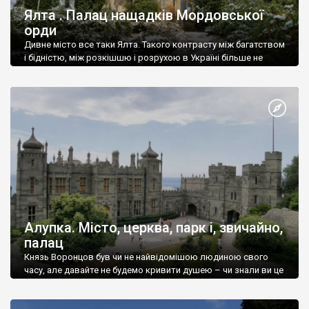
Ялта . Палац нащадків Мордовської
орди
Дивне місто все таки Ялта. Такого контрасту між багатством
і бідністю, між розкішшю і розрухою в Україні більше не
знайдеш.
Алупка. Місто, церква, парк і, звичайно,
палац
Князь Воронцов був чи не найвідомішою людиною свого
часу, але давайте не будемо кривити душею – чи знали ви це
прізвище до відвідин Алупки? Мабуть все таки ні.