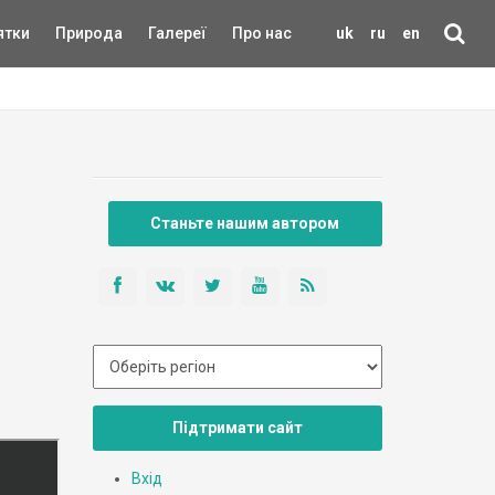
ятки
Природа
Галереї
Про нас
uk
ru
en
Станьте нашим автором
Підтримати сайт
Вхід