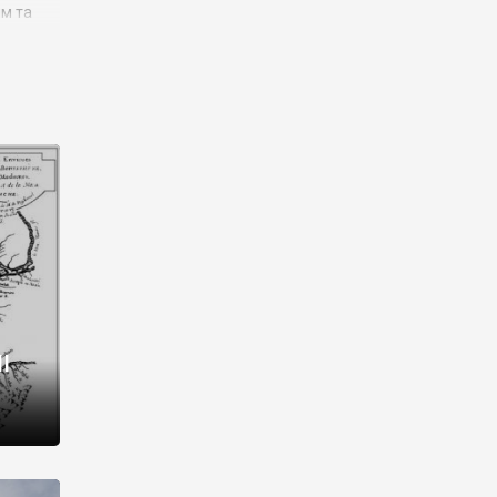
им та
ора і
є
го типу,
ей-
рний
ста:
 райони
від 2
I
і,
рукти,
 котрі