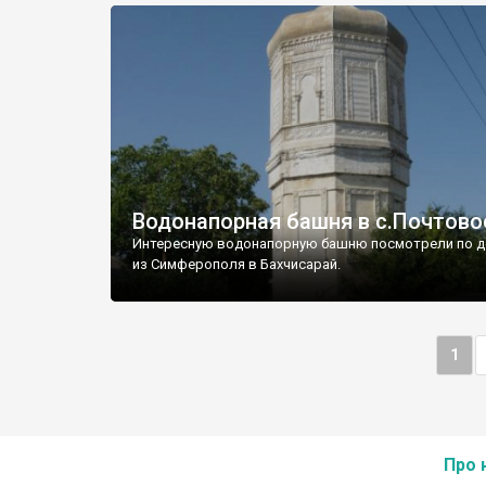
Водонапорная башня в с.Почтово
Интересную водонапорную башню посмотрели по д
из Симферополя в Бахчисарай.
1
Про 