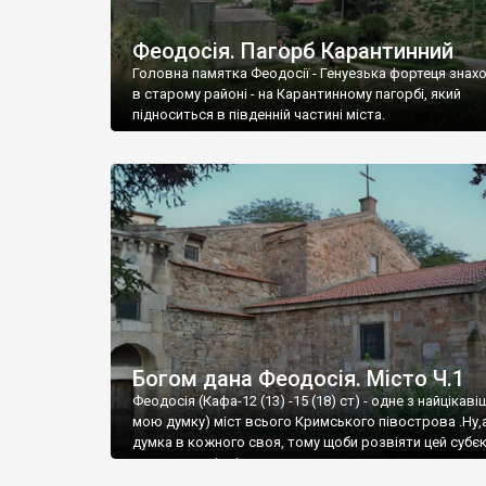
Феодосія. Пагорб Карантинний
Головна памятка Феодосії - Генуезька фортеця знах
в старому районі - на Карантинному пагорбі, який
підноситься в південній частині міста.
Богом дана Феодосія. Місто Ч.1
Феодосія (Кафа-12 (13) -15 (18) ст) - одне з найцікаві
мою думку) міст всього Кримського півострова .Ну,
думка в кожного своя, тому щоби розвіяти цей субєк
запрошую відвідати це