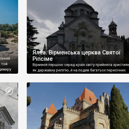
ефактів
називаються «повстяками» (postaki)…” “Вино. Крим
єкту
виробляє відмінне вино і його вдосталь: воно все ду
го».
легке біле і дуже […]
ти та
Ялта. Вірменська церква Святої
Ріпсіме
вський
 той
Вірменія першою серед країн світу прийняла христия
димиру
як державну релігію, й на подив багатьох пересічних
илю ІІ,
українців, які усіх кавказців вважають мусульманами,
 в
вірмени є відданими вірянами Христа