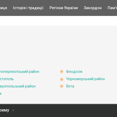
ниця
Історія і традиції
Регіони України
Закордон
Пам'
ноперекопський район
Феодосія
стополь
Чорноморський район
еропольський район
Ялта
к