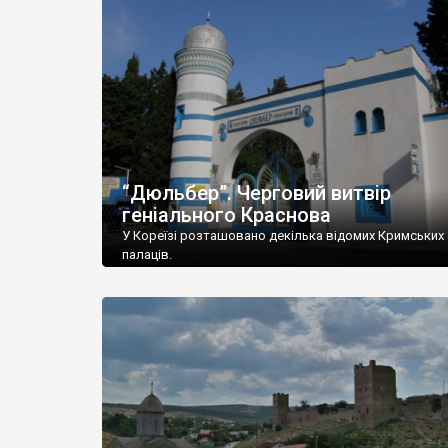
“Дюльбер”. Черговий витвір
геніального Краснова
У Кореїзі розташовано декілька відомих Кримських
палаців.