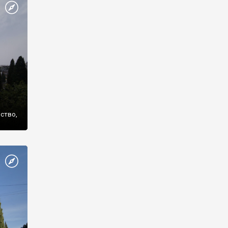
же
нство,