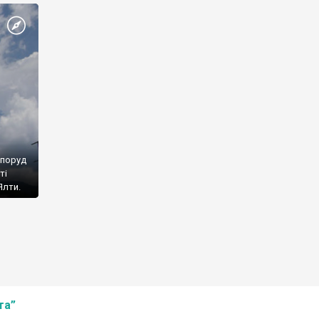
споруд
ті
Ялти.
та”