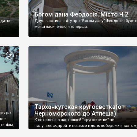
Богом дана Феодосія. Місто Ч.2
одиться
Друга частина звіту про "Богом дану" Феодосію буде 
менш насиченою ніж перша.
Тарханкутская кругосветка(от
Черноморского до Атлеша)
ших (на
але
К сожалению настоящей "кругосветки" не
тивізм,
получилось,пройти пешком вдоль побережья,поэтом
совершали радиальные вылазки из Оленевки.