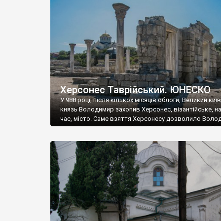
музею «Новгородський музей-заповідник» сотні арт
візантійської доби. Раритети викрадені з фондів об’
культурної спадщини ЮНЕСКО «Херсонеса Таврійсько
Офіційно – на виставку «Золото Візантії», але експер
влада в Україні вважають це лише […]
Херсонес Таврійський. ЮНЕСКО
У 988 році, після кількох місяців облоги, Великий киї
князь Володимир захопив Херсонес, візантійське, на
час, місто. Саме взяття Херсонесу дозволило Воло
диктувати свої умови візантійському імператору Вас
та одружитися з його дочкою Ганною. Цього ж року,
Херсонесі Володимир-язичник, став Василем-
християнином. А потім було Хрещення Русі. На честь
Херсонесу Таврійського названо місто […]