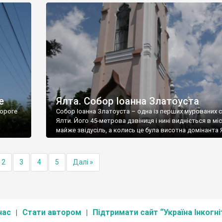
е
Ялта. Собор Іоанна Златоуста
ороге
Собор Іоанна Златоуста – одна із перших мурованих 
Ялти. Його 45-метрова дзвіниця і нині видніється в міс
майже звідусіль, а колись це була висотна домінанта 
2
3
4
5
Далі »
нас
Стати автором
Підтримати сайт “Україна Інкогні