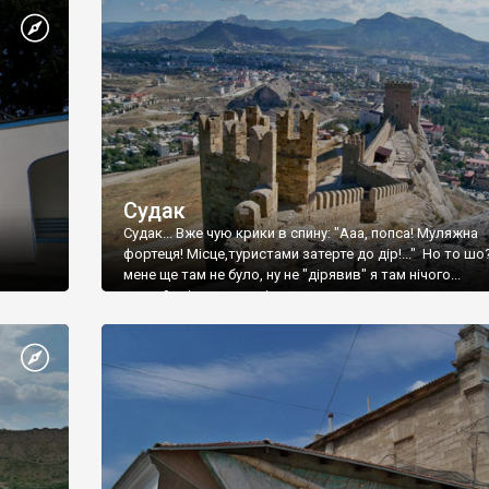
Судак
Судак... Вже чую крики в спину: "Ааа, попса! Муляжна
фортеця! Місце,туристами затерте до дір!..." Но то шо
мене ще там не було, ну не "дірявив" я там нічого...
принаймні до цього літа.