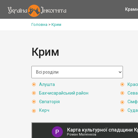
Крам
Головна
>
Крим
Крим
Алушта
Крас
Бахчисарайський район
Сева
Євпаторія
Сімф
Керч
Суда