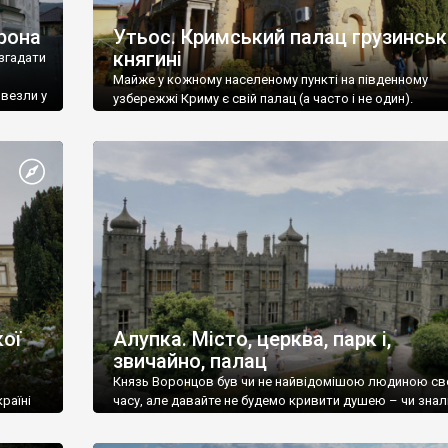
рона
Утьос. Кримський палац грузинськ
княгині
згадати
Майже у кожному населеному пункті на південному
ивезли у
узбережжі Криму є свій палац (а часто і не один).
ої
Алупка. Місто, церква, парк і,
звичайно, палац
Князь Воронцов був чи не найвідомішою людиною св
раїні
часу, але давайте не будемо кривити душею – чи знал
це прізвище до відвідин Алупки? Мабуть все таки ні.