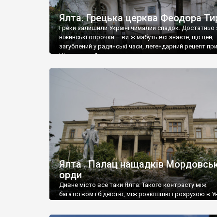
Ялта. Грецька церква Феодора Ти
Греки залишили Україні чималий спадок. Достатньо 
ніжинські огірочки – ви ж мабуть всі знаєте, що цей,
загублений у радянські часи, легендарний рецепт пр
Ніжин греки?
Ялта . Палац нащадків Мордовськ
орди
Дивне місто все таки Ялта. Такого контрасту між
багатством і бідністю, між розкішшю і розрухою в Ук
більше не знайдеш.