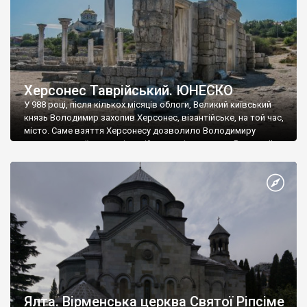
Херсонес Таврійський. ЮНЕСКО
У 988 році, після кількох місяців облоги, Великий київський
князь Володимир захопив Херсонес, візантійське, на той час,
місто. Саме взяття Херсонесу дозволило Володимиру
диктувати свої умови візантійському імператору Василю ІІ, та
одружитися з його дочкою Ганною. Цього ж року, в
Херсонесі Володимир-язичник, став Василем-християнином.
А потім було Хрещення Русі. На честь Херсонесу Таврійського
названо місто […]
Ялта. Вірменська церква Святої Ріпсіме