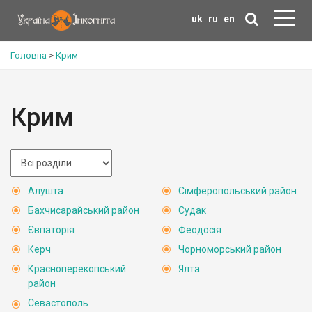
uk
ru
en
Головна
>
Крим
Крим
Алушта
Сімферопольський район
Бахчисарайський район
Судак
Євпаторія
Феодосія
Керч
Чорноморський район
Красноперекопський
Ялта
район
Севастополь