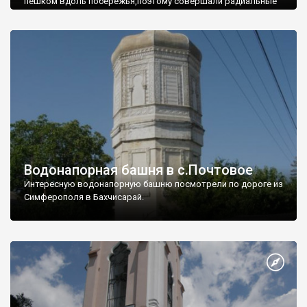
пешком вдоль побережья,поэтому совершали радиальные
вылазки из Оленевки.
Водонапорная башня в с.Почтовое
Интересную водонапорную башню посмотрели по дороге из
Симферополя в Бахчисарай.