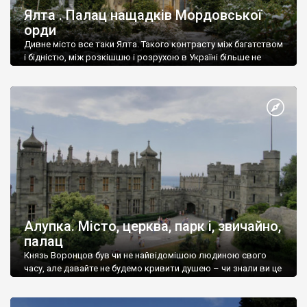
Ялта . Палац нащадків Мордовської
орди
Дивне місто все таки Ялта. Такого контрасту між багатством
і бідністю, між розкішшю і розрухою в Україні більше не
знайдеш.
Алупка. Місто, церква, парк і, звичайно,
палац
Князь Воронцов був чи не найвідомішою людиною свого
часу, але давайте не будемо кривити душею – чи знали ви це
прізвище до відвідин Алупки? Мабуть все таки ні.