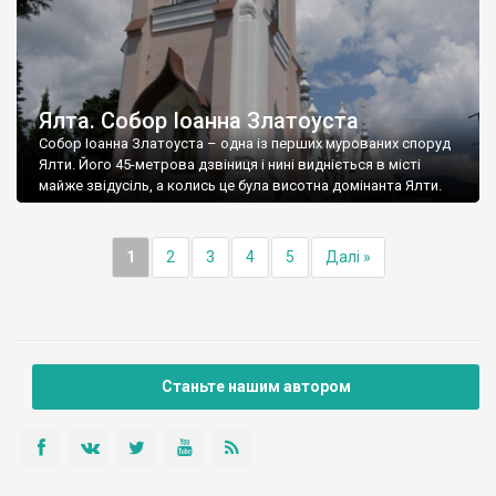
Ялта. Собор Іоанна Златоуста
Собор Іоанна Златоуста – одна із перших мурованих споруд
Ялти. Його 45-метрова дзвіниця і нині видніється в місті
майже звідусіль, а колись це була висотна домінанта Ялти.
1
2
3
4
5
Далі »
Станьте нашим автором