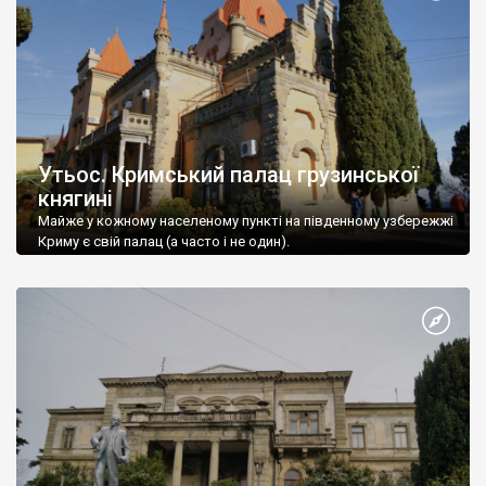
Утьос. Кримський палац грузинської
княгині
Майже у кожному населеному пункті на південному узбережжі
Криму є свій палац (а часто і не один).