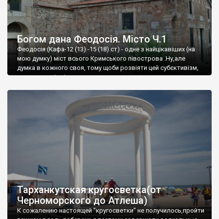
Богом дана Феодосія. Місто Ч.1
Феодосія (Кафа-12 (13) -15 (18) ст) - одне з найцікавіших (на
мою думку) міст всього Кримського півострова .Ну,але
думка в кожного своя, тому щоби розвіяти цей субєктивізм,
запрошую відвідати це
Тарханкутская кругосветка(от
Черноморского до Атлеша)
К сожалению настоящей "кругосветки" не получилось,пройти