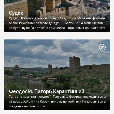
Судак
Судак... Вже чую крики в спину: "Ааа, попса! Муляжна фортеця!
Місце,туристами затерте до дір!..." Но то шо? А мене ще там
не було, ну не "дірявив" я там нічого... принаймні до цього літа.
Феодосія. Пагорб Карантинний
Головна памятка Феодосії - Генуезька фортеця знаходиться в
старому районі - на Карантинному пагорбі, який підноситься в
південній частині міста.