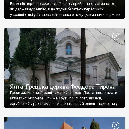
Вірменія першою серед країн світу прийняла християнство,
як державну релігію, й на подив багатьох пересічних
українців, які усіх кавказців вважають мусульманами, вірмени
є відданими вірянами Христа
Ялта. Грецька церква Феодора Тирона
Греки залишили Україні чималий спадок. Достатньо згадати
ніжинські огірочки – ви ж мабуть всі знаєте, що цей,
загублений у радянські часи, легендарний рецепт привезли у
Ніжин греки?