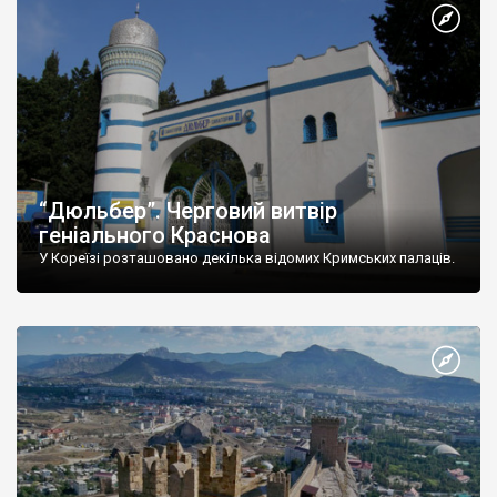
“Дюльбер”. Черговий витвір
геніального Краснова
У Кореїзі розташовано декілька відомих Кримських палаців.