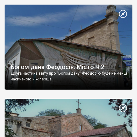
Богом дана Феодосія. Місто Ч.2
Друга частина звіту про "Богом дану" Феодосію буде не менш
насиченою ніж перша.