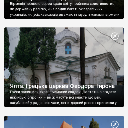
Вірменія першою серед країн світу прийняла християнство,
як державну релігію, й на подив багатьох пересічних
українців, які усіх кавказців вважають мусульманами, вірмени
є відданими вірянами Христа
Ялта. Грецька церква Феодора Тирона
Греки залишили Україні чималий спадок. Достатньо згадати
ніжинські огірочки – ви ж мабуть всі знаєте, що цей,
загублений у радянські часи, легендарний рецепт привезли у
Ніжин греки?