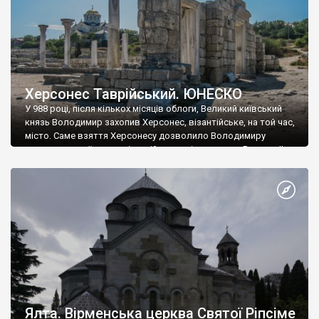
Херсонес Таврійський. ЮНЕСКО
У 988 році, після кількох місяців облоги, Великий київський
князь Володимир захопив Херсонес, візантійське, на той час,
місто. Саме взяття Херсонесу дозволило Володимиру
диктувати свої умови візантійському імператору Василю ІІ, та
одружитися з його дочкою Ганною. Цього ж року, в
Херсонесі Володимир-язичник, став Василем-християнином.
А потім було Хрещення Русі. На честь Херсонесу Таврійського
названо місто […]
Ялта. Вірменська церква Святої Ріпсіме