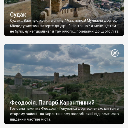
Судак
Судак... Вже чую крики в спину: "Ааа, попса! Муляжна фортеця!
Місце,туристами затерте до дір!..." Но то шо? А мене ще там
не було, ну не "дірявив" я там нічого... принаймні до цього літа.
Феодосія. Пагорб Карантинний
Головна памятка Феодосії - Генуезька фортеця знаходиться в
старому районі - на Карантинному пагорбі, який підноситься в
південній частині міста.