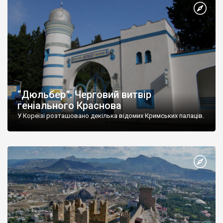
“Дюльбер”. Черговий витвір
геніального Краснова
У Кореїзі розташовано декілька відомих Кримських палаців.