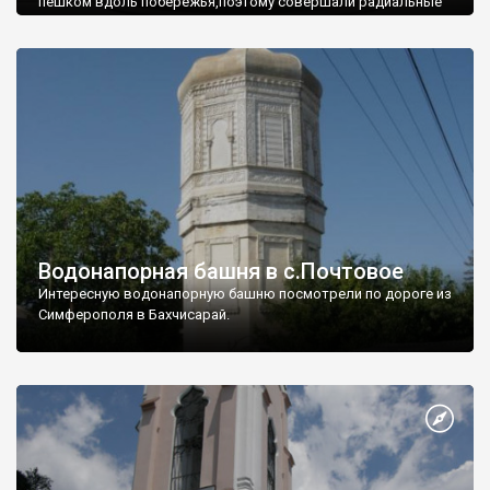
пешком вдоль побережья,поэтому совершали радиальные
вылазки из Оленевки.
Водонапорная башня в с.Почтовое
Интересную водонапорную башню посмотрели по дороге из
Симферополя в Бахчисарай.