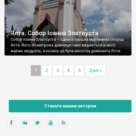
Ялта. Собор Іоанна Златоуста
Собор Іоанна Златоуста – одна із перших мурованих споруд
Ялти. Його 45-метрова дзвіниця і нині видніється в місті
майже звідусіль, а колись це була висотна домінанта Ялти.
1
2
3
4
5
Далі »
Станьте нашим автором