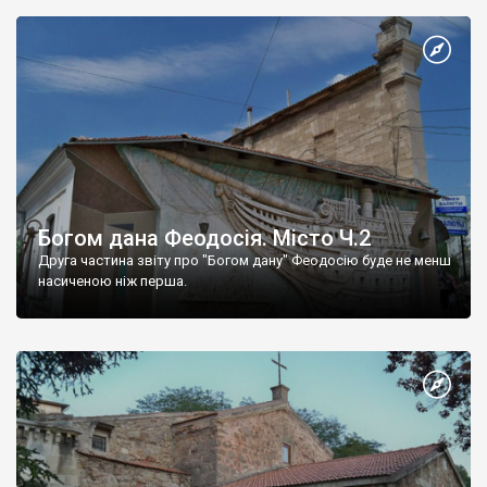
Богом дана Феодосія. Місто Ч.2
Друга частина звіту про "Богом дану" Феодосію буде не менш
насиченою ніж перша.