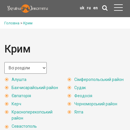
uk
ru
en
Головна
>
Крим
Крим
Алушта
Сімферопольський район
Бахчисарайський район
Судак
Євпаторія
Феодосія
Керч
Чорноморський район
Красноперекопський
Ялта
район
Севастополь