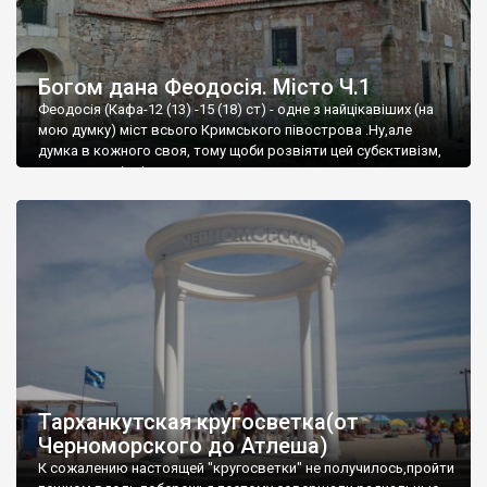
Богом дана Феодосія. Місто Ч.1
Феодосія (Кафа-12 (13) -15 (18) ст) - одне з найцікавіших (на
мою думку) міст всього Кримського півострова .Ну,але
думка в кожного своя, тому щоби розвіяти цей субєктивізм,
запрошую відвідати це
Тарханкутская кругосветка(от
Черноморского до Атлеша)
К сожалению настоящей "кругосветки" не получилось,пройти