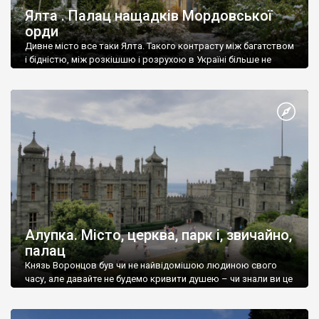
Ялта . Палац нащадків Мордовської
орди
Дивне місто все таки Ялта. Такого контрасту між багатством
і бідністю, між розкішшю і розрухою в Україні більше не
знайдеш.
Алупка. Місто, церква, парк і, звичайно,
палац
Князь Воронцов був чи не найвідомішою людиною свого
часу, але давайте не будемо кривити душею – чи знали ви це
прізвище до відвідин Алупки? Мабуть все таки ні.