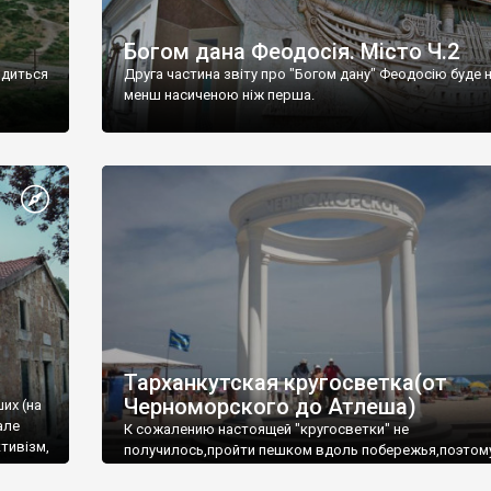
Богом дана Феодосія. Місто Ч.2
одиться
Друга частина звіту про "Богом дану" Феодосію буде 
менш насиченою ніж перша.
Тарханкутская кругосветка(от
Черноморского до Атлеша)
ших (на
але
К сожалению настоящей "кругосветки" не
тивізм,
получилось,пройти пешком вдоль побережья,поэтом
совершали радиальные вылазки из Оленевки.