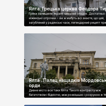
Ялта. Грецька церква Феодора Ти
Греки залишили Україні чималий спадок. Достатньо 
ніжинські огірочки – ви ж мабуть всі знаєте, що цей,
загублений у радянські часи, легендарний рецепт пр
Ніжин греки?
Ялта . Палац нащадків Мордовськ
орди
Дивне місто все таки Ялта. Такого контрасту між
багатством і бідністю, між розкішшю і розрухою в Ук
більше не знайдеш.