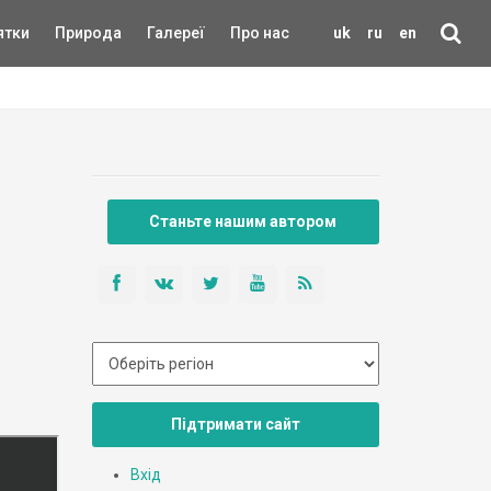
ятки
Природа
Галереї
Про нас
uk
ru
en
Станьте нашим автором
Підтримати сайт
Вхід