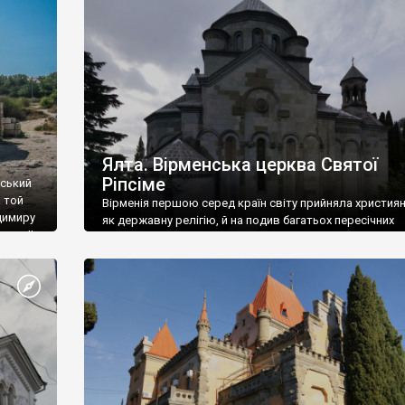
ефактів
називаються «повстяками» (postaki)…” “Вино. Крим
єкту
виробляє відмінне вино і його вдосталь: воно все ду
го».
легке біле і дуже […]
ти та
Ялта. Вірменська церква Святої
Ріпсіме
вський
 той
Вірменія першою серед країн світу прийняла христия
димиру
як державну релігію, й на подив багатьох пересічних
илю ІІ,
українців, які усіх кавказців вважають мусульманами,
 в
вірмени є відданими вірянами Христа