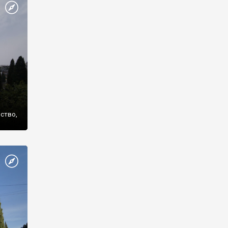
же
нство,