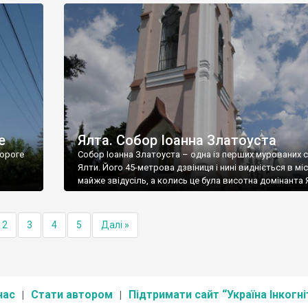
е
Ялта. Собор Іоанна Златоуста
ороге
Собор Іоанна Златоуста – одна із перших мурованих 
Ялти. Його 45-метрова дзвіниця і нині видніється в міс
майже звідусіль, а колись це була висотна домінанта 
2
3
4
5
Далі »
нас
Стати автором
Підтримати сайт “Україна Інкогні