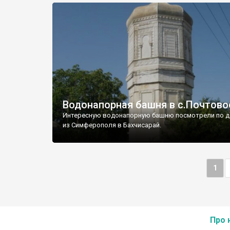
Водонапорная башня в с.Почтово
Интересную водонапорную башню посмотрели по д
из Симферополя в Бахчисарай.
1
Про 