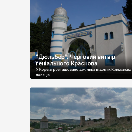
“Дюльбер”. Черговий витвір
геніального Краснова
У Кореїзі розташовано декілька відомих Кримських
палаців.