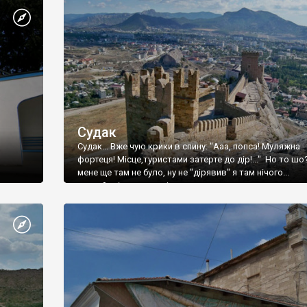
Судак
Судак... Вже чую крики в спину: "Ааа, попса! Муляжна
фортеця! Місце,туристами затерте до дір!..." Но то шо
мене ще там не було, ну не "дірявив" я там нічого...
принаймні до цього літа.