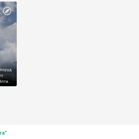
споруд
ті
Ялти.
та”