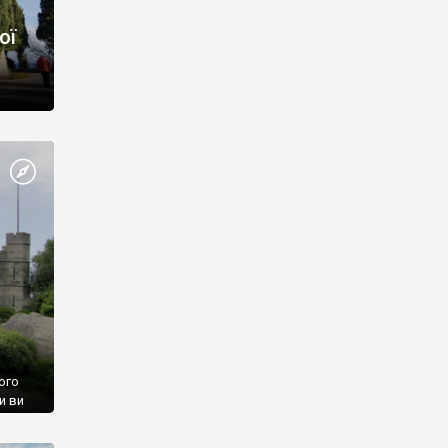
ої
ого
и ви