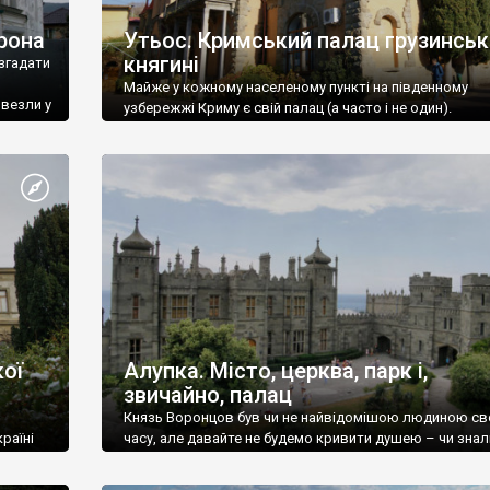
рона
Утьос. Кримський палац грузинськ
княгині
згадати
Майже у кожному населеному пункті на південному
ивезли у
узбережжі Криму є свій палац (а часто і не один).
ої
Алупка. Місто, церква, парк і,
звичайно, палац
Князь Воронцов був чи не найвідомішою людиною св
раїні
часу, але давайте не будемо кривити душею – чи знал
це прізвище до відвідин Алупки? Мабуть все таки ні.