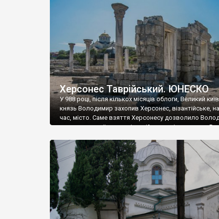
музею «Новгородський музей-заповідник» сотні арт
візантійської доби. Раритети викрадені з фондів об’
культурної спадщини ЮНЕСКО «Херсонеса Таврійсько
Офіційно – на виставку «Золото Візантії», але експер
влада в Україні вважають це лише […]
Херсонес Таврійський. ЮНЕСКО
У 988 році, після кількох місяців облоги, Великий киї
князь Володимир захопив Херсонес, візантійське, на
час, місто. Саме взяття Херсонесу дозволило Воло
диктувати свої умови візантійському імператору Вас
та одружитися з його дочкою Ганною. Цього ж року,
Херсонесі Володимир-язичник, став Василем-
християнином. А потім було Хрещення Русі. На честь
Херсонесу Таврійського названо місто […]