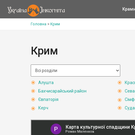
Крам
Головна
>
Крим
Крим
Алушта
Крас
Бахчисарайський район
Сева
Євпаторія
Сімф
Керч
Суда