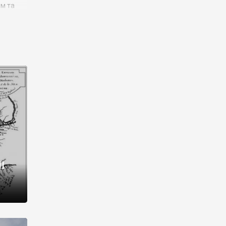
им та
ора і
є
го типу,
ей-
рний
ста:
 райони
від 2
I
і,
рукти,
 котрі