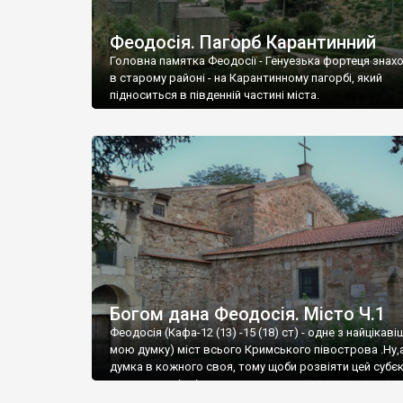
Феодосія. Пагорб Карантинний
Головна памятка Феодосії - Генуезька фортеця знах
в старому районі - на Карантинному пагорбі, який
підноситься в південній частині міста.
Богом дана Феодосія. Місто Ч.1
Феодосія (Кафа-12 (13) -15 (18) ст) - одне з найцікаві
мою думку) міст всього Кримського півострова .Ну,
думка в кожного своя, тому щоби розвіяти цей субєк
запрошую відвідати це