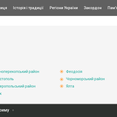
ниця
Історія і традиції
Регіони України
Закордон
Пам'
ноперекопський район
Феодосія
стополь
Чорноморський район
еропольський район
Ялта
к