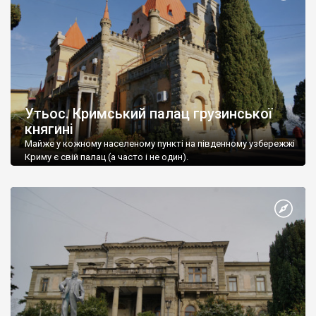
Утьос. Кримський палац грузинської
княгині
Майже у кожному населеному пункті на південному узбережжі
Криму є свій палац (а часто і не один).