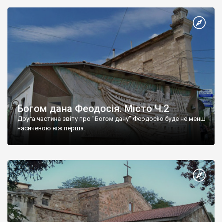
Богом дана Феодосія. Місто Ч.2
Друга частина звіту про "Богом дану" Феодосію буде не менш
насиченою ніж перша.