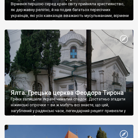
Вірменія першою серед країн світу прийняла християнство,
як державну релігію, й на подив багатьох пересічних
українців, які усіх кавказців вважають мусульманами, вірмени
є відданими вірянами Христа
Ялта. Грецька церква Феодора Тирона
Греки залишили Україні чималий спадок. Достатньо згадати
ніжинські огірочки – ви ж мабуть всі знаєте, що цей,
загублений у радянські часи, легендарний рецепт привезли у
Ніжин греки?