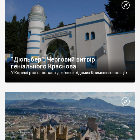
“Дюльбер”. Черговий витвір
геніального Краснова
У Кореїзі розташовано декілька відомих Кримських палаців.