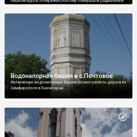
пешком вдоль побережья,поэтому совершали радиальные
вылазки из Оленевки.
Водонапорная башня в с.Почтовое
Интересную водонапорную башню посмотрели по дороге из
Симферополя в Бахчисарай.