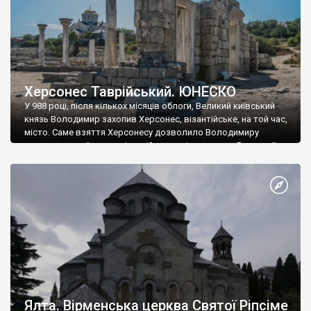
Херсонес Таврійський. ЮНЕСКО
У 988 році, після кількох місяців облоги, Великий київський
князь Володимир захопив Херсонес, візантійське, на той час,
місто. Саме взяття Херсонесу дозволило Володимиру
диктувати свої умови візантійському імператору Василю ІІ, та
одружитися з його дочкою Ганною. Цього ж року, в
Херсонесі Володимир-язичник, став Василем-християнином.
А потім було Хрещення Русі. На честь Херсонесу Таврійського
названо місто […]
Ялта. Вірменська церква Святої Ріпсіме