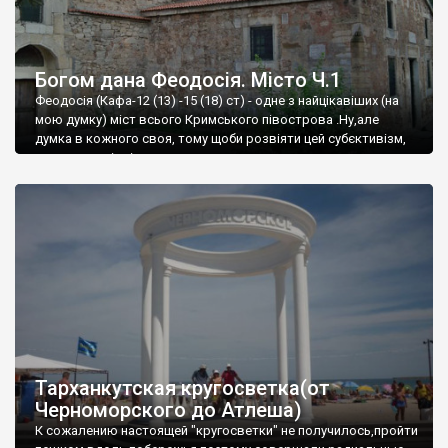
Богом дана Феодосія. Місто Ч.1
Феодосія (Кафа-12 (13) -15 (18) ст) - одне з найцікавіших (на
мою думку) міст всього Кримського півострова .Ну,але
думка в кожного своя, тому щоби розвіяти цей субєктивізм,
запрошую відвідати це
Тарханкутская кругосветка(от
Черноморского до Атлеша)
К сожалению настоящей "кругосветки" не получилось,пройти