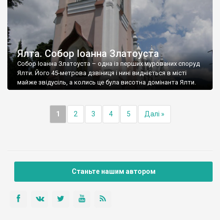
Ялта. Собор Іоанна Златоуста
Собор Іоанна Златоуста – одна із перших мурованих споруд
Ялти. Його 45-метрова дзвіниця і нині видніється в місті
майже звідусіль, а колись це була висотна домінанта Ялти.
1
2
3
4
5
Далі »
Станьте нашим автором