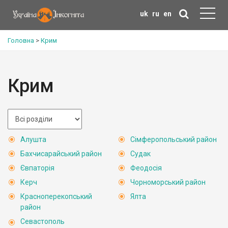
uk
ru
en
Головна
>
Крим
Крим
Алушта
Сімферопольський район
Бахчисарайський район
Судак
Євпаторія
Феодосія
Керч
Чорноморський район
Красноперекопський
Ялта
район
Севастополь