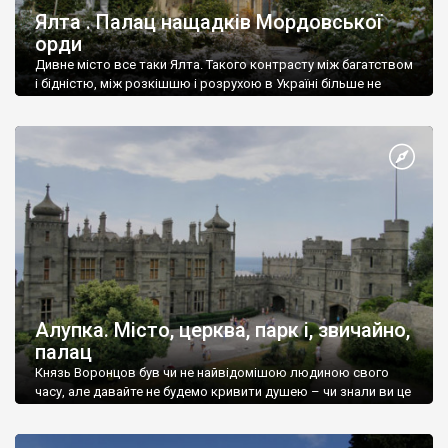
Ялта . Палац нащадків Мордовської
орди
Дивне місто все таки Ялта. Такого контрасту між багатством
і бідністю, між розкішшю і розрухою в Україні більше не
знайдеш.
Алупка. Місто, церква, парк і, звичайно,
палац
Князь Воронцов був чи не найвідомішою людиною свого
часу, але давайте не будемо кривити душею – чи знали ви це
прізвище до відвідин Алупки? Мабуть все таки ні.