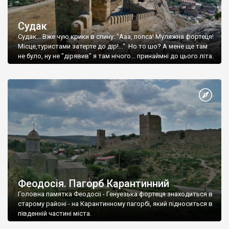
Судак
Судак... Вже чую крики в спину: "Ааа, попса! Муляжна фортеця!
Місце,туристами затерте до дір!..." Но то шо? А мене ще там
не було, ну не "дірявив" я там нічого... принаймні до цього літа.
Феодосія. Пагорб Карантинний
Головна памятка Феодосії - Генуезька фортеця знаходиться в
старому районі - на Карантинному пагорбі, який підноситься в
південній частині міста.