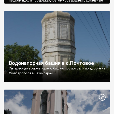
пешком вдоль побережья,поэтому совершали радиальные
вылазки из Оленевки.
Водонапорная башня в с.Почтовое
Интересную водонапорную башню посмотрели по дороге из
Симферополя в Бахчисарай.