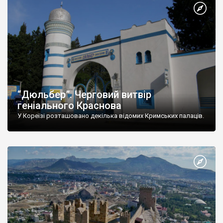
“Дюльбер”. Черговий витвір
геніального Краснова
У Кореїзі розташовано декілька відомих Кримських палаців.