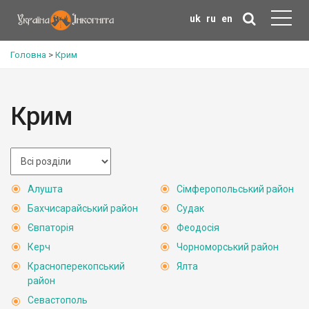
uk
ru
en
Головна
>
Крим
Крим
Алушта
Сімферопольський район
Бахчисарайський район
Судак
Євпаторія
Феодосія
Керч
Чорноморський район
Красноперекопський
Ялта
район
Севастополь