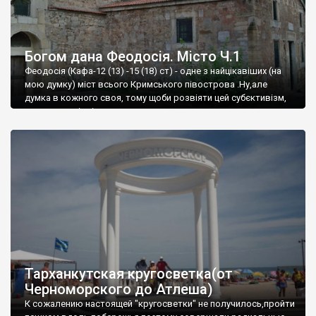
Богом дана Феодосія. Місто Ч.1
Феодосія (Кафа-12 (13) -15 (18) ст) - одне з найцікавіших (на
мою думку) міст всього Кримського півострова .Ну,але
думка в кожного своя, тому щоби розвіяти цей субєктивізм,
запрошую відвідати це
Тарханкутская кругосветка(от
Черноморского до Атлеша)
К сожалению настоящей "кругосветки" не получилось,пройти