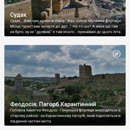
Судак
Судак... Вже чую крики в спину: "Ааа, попса! Муляжна фортеця!
Місце,туристами затерте до дір!..." Но то шо? А мене ще там
не було, ну не "дірявив" я там нічого... принаймні до цього літа.
Феодосія. Пагорб Карантинний
Головна памятка Феодосії - Генуезька фортеця знаходиться в
старому районі - на Карантинному пагорбі, який підноситься в
південній частині міста.