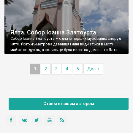
Ялта. Собор Іоанна Златоуста
Собор Іоанна Златоуста – одна із перших мурованих споруд
Ялти. Його 45-метрова дзвіниця і нині видніється в місті
майже звідусіль, а колись це була висотна домінанта Ялти.
1
2
3
4
5
Далі »
Станьте нашим автором