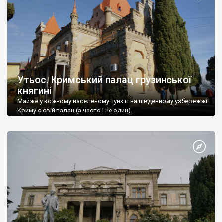
Утьос. Кримський палац грузинської
княгині
Майже у кожному населеному пункті на південному узбережжі
Криму є свій палац (а часто і не один).