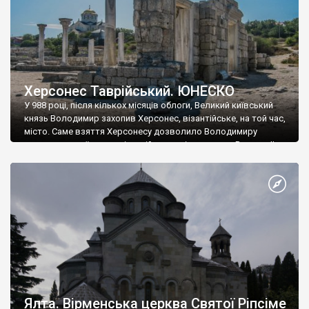
Херсонес Таврійський. ЮНЕСКО
У 988 році, після кількох місяців облоги, Великий київський
князь Володимир захопив Херсонес, візантійське, на той час,
місто. Саме взяття Херсонесу дозволило Володимиру
диктувати свої умови візантійському імператору Василю ІІ, та
одружитися з його дочкою Ганною. Цього ж року, в
Херсонесі Володимир-язичник, став Василем-християнином.
А потім було Хрещення Русі. На честь Херсонесу Таврійського
названо місто […]
Ялта. Вірменська церква Святої Ріпсіме