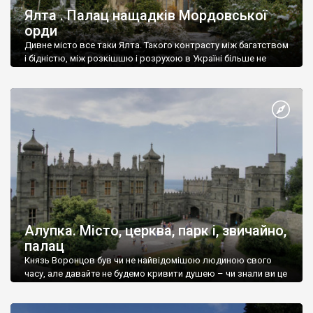
Ялта . Палац нащадків Мордовської
орди
Дивне місто все таки Ялта. Такого контрасту між багатством
і бідністю, між розкішшю і розрухою в Україні більше не
знайдеш.
Алупка. Місто, церква, парк і, звичайно,
палац
Князь Воронцов був чи не найвідомішою людиною свого
часу, але давайте не будемо кривити душею – чи знали ви це
прізвище до відвідин Алупки? Мабуть все таки ні.