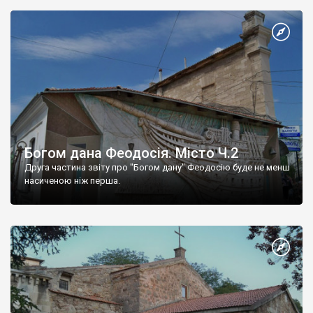
Богом дана Феодосія. Місто Ч.2
Друга частина звіту про "Богом дану" Феодосію буде не менш
насиченою ніж перша.