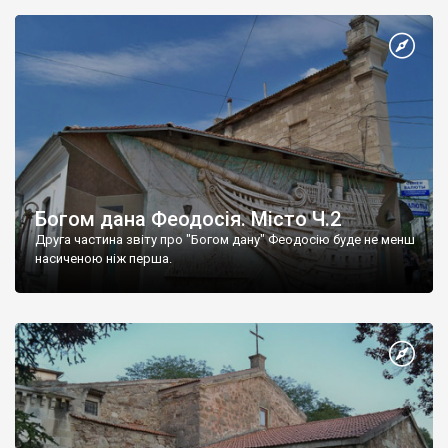
Богом дана Феодосія. Місто Ч.2
Друга частина звіту про "Богом дану" Феодосію буде не менш
насиченою ніж перша.