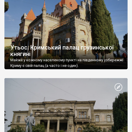
Утьос. Кримський палац грузинської
княгині
Майже у кожному населеному пункті на південному узбережжі
Криму є свій палац (а часто і не один).