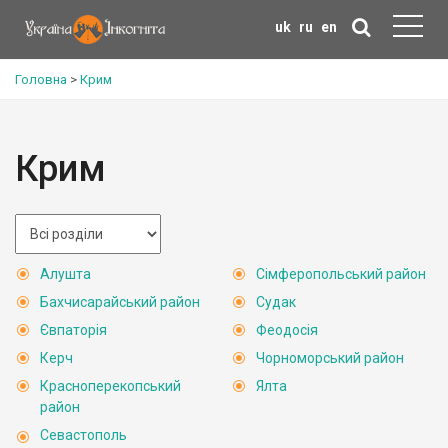
uk
ru
en
Головна
>
Крим
Крим
Алушта
Сімферопольський район
Бахчисарайський район
Судак
Євпаторія
Феодосія
Керч
Чорноморський район
Красноперекопський
Ялта
район
Севастополь