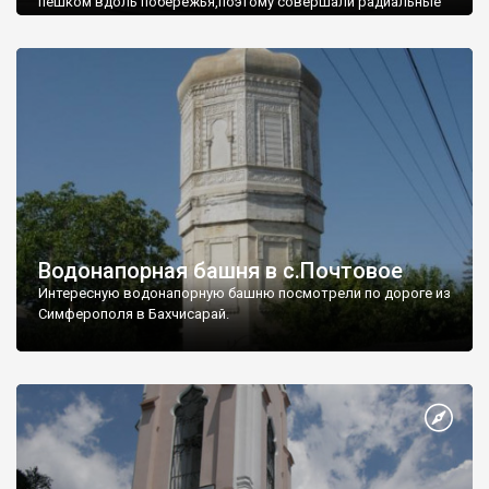
пешком вдоль побережья,поэтому совершали радиальные
вылазки из Оленевки.
Водонапорная башня в с.Почтовое
Интересную водонапорную башню посмотрели по дороге из
Симферополя в Бахчисарай.