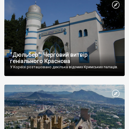
“Дюльбер”. Черговий витвір
геніального Краснова
У Кореїзі розташовано декілька відомих Кримських палаців.