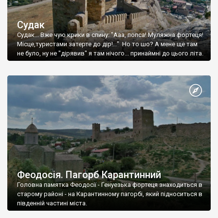
Судак
Судак... Вже чую крики в спину: "Ааа, попса! Муляжна фортеця!
Місце,туристами затерте до дір!..." Но то шо? А мене ще там
не було, ну не "дірявив" я там нічого... принаймні до цього літа.
Феодосія. Пагорб Карантинний
Головна памятка Феодосії - Генуезька фортеця знаходиться в
старому районі - на Карантинному пагорбі, який підноситься в
південній частині міста.