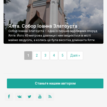
Ялта. Собор Іоанна Златоуста
Собор Іоанна Златоуста – одна із перших мурованих споруд
Ялти. Його 45-метрова дзвіниця і нині видніється в місті
майже звідусіль, а колись це була висотна домінанта Ялти.
1
2
3
4
5
Далі »
Станьте нашим автором