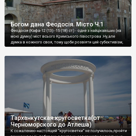
Богом дана Феодосія. Місто Ч.1
Феодосія (Кафа-12 (13) -15 (18) ст) - одне з найцікавіших (на
мою думку) міст всього Кримського півострова .Ну,але
думка в кожного своя, тому щоби розвіяти цей субєктивізм,
запрошую відвідати це
Тарханкутская кругосветка(от
Черноморского до Атлеша)
К сожалению настоящей "кругосветки" не получилось,пройти