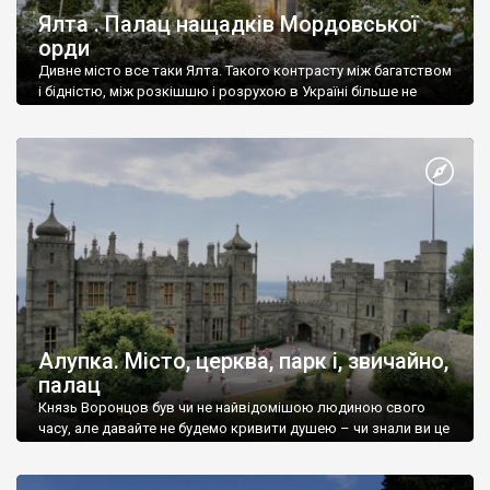
Ялта . Палац нащадків Мордовської
орди
Дивне місто все таки Ялта. Такого контрасту між багатством
і бідністю, між розкішшю і розрухою в Україні більше не
знайдеш.
Алупка. Місто, церква, парк і, звичайно,
палац
Князь Воронцов був чи не найвідомішою людиною свого
часу, але давайте не будемо кривити душею – чи знали ви це
прізвище до відвідин Алупки? Мабуть все таки ні.