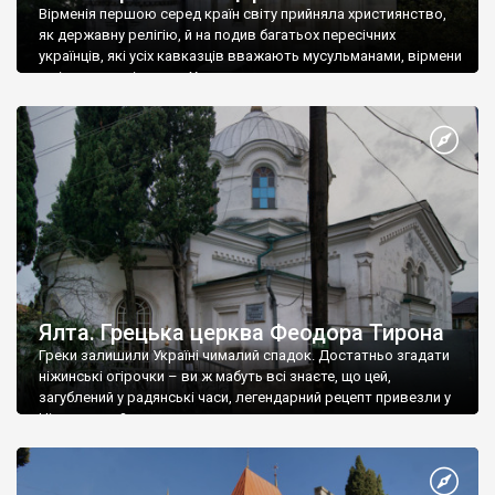
Вірменія першою серед країн світу прийняла християнство,
як державну релігію, й на подив багатьох пересічних
українців, які усіх кавказців вважають мусульманами, вірмени
є відданими вірянами Христа
Ялта. Грецька церква Феодора Тирона
Греки залишили Україні чималий спадок. Достатньо згадати
ніжинські огірочки – ви ж мабуть всі знаєте, що цей,
загублений у радянські часи, легендарний рецепт привезли у
Ніжин греки?