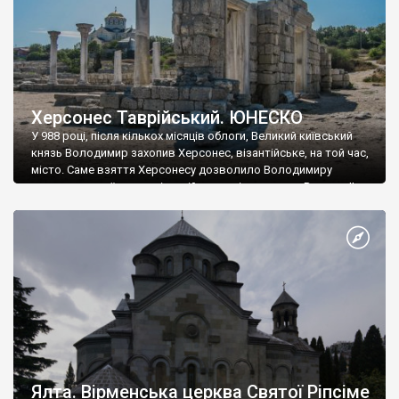
Херсонес Таврійський. ЮНЕСКО
У 988 році, після кількох місяців облоги, Великий київський
князь Володимир захопив Херсонес, візантійське, на той час,
місто. Саме взяття Херсонесу дозволило Володимиру
диктувати свої умови візантійському імператору Василю ІІ, та
одружитися з його дочкою Ганною. Цього ж року, в
Херсонесі Володимир-язичник, став Василем-християнином.
А потім було Хрещення Русі. На честь Херсонесу Таврійського
названо місто […]
Ялта. Вірменська церква Святої Ріпсіме