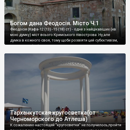
Богом дана Феодосія. Місто Ч.1
Феодосія (Кафа-12 (13) -15 (18) ст) - одне з найцікавіших (на
мою думку) міст всього Кримського півострова .Ну,але
думка в кожного своя, тому щоби розвіяти цей субєктивізм,
запрошую відвідати це
Тарханкутская кругосветка(от
Черноморского до Атлеша)
К сожалению настоящей "кругосветки" не получилось,пройти