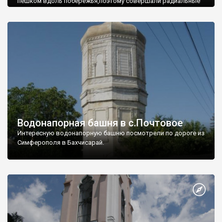
пешком вдоль побережья,поэтому совершали радиальные
вылазки из Оленевки.
Водонапорная башня в с.Почтовое
Интересную водонапорную башню посмотрели по дороге из
Симферополя в Бахчисарай.