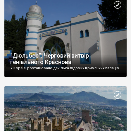
“Дюльбер”. Черговий витвір
геніального Краснова
У Кореїзі розташовано декілька відомих Кримських палаців.