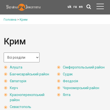
uk
ru
en
Головна
>
Крим
Крим
Алушта
Сімферопольський район
Бахчисарайський район
Судак
Євпаторія
Феодосія
Керч
Чорноморський район
Красноперекопський
Ялта
район
Севастополь