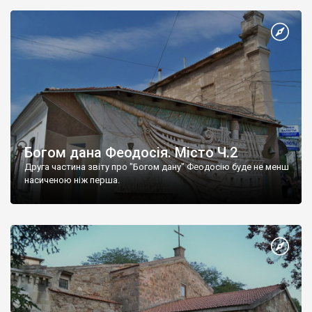
Богом дана Феодосія. Місто Ч.2
Друга частина звіту про "Богом дану" Феодосію буде не менш
насиченою ніж перша.