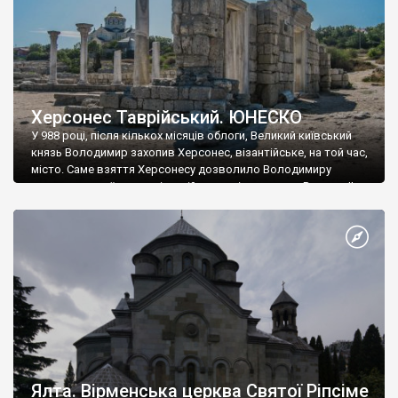
Херсонес Таврійський. ЮНЕСКО
У 988 році, після кількох місяців облоги, Великий київський
князь Володимир захопив Херсонес, візантійське, на той час,
місто. Саме взяття Херсонесу дозволило Володимиру
диктувати свої умови візантійському імператору Василю ІІ, та
одружитися з його дочкою Ганною. Цього ж року, в
Херсонесі Володимир-язичник, став Василем-християнином.
А потім було Хрещення Русі. На честь Херсонесу Таврійського
названо місто […]
Ялта. Вірменська церква Святої Ріпсіме