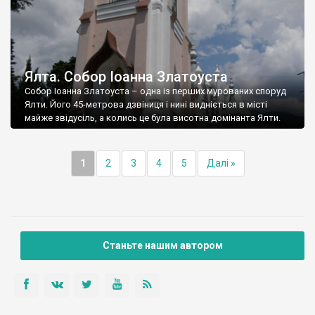
Ялта. Собор Іоанна Златоуста
Собор Іоанна Златоуста – одна із перших мурованих споруд
Ялти. Його 45-метрова дзвіниця і нині видніється в місті
майже звідусіль, а колись це була висотна домінанта Ялти.
1
2
3
4
5
Далі »
Станьте нашим автором