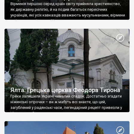
Вірменія першою серед країн світу прийняла християнство,
як державну релігію, й на подив багатьох пересічних
українців, які усіх кавказців вважають мусульманами, вірмени
є відданими вірянами Христа
Ялта. Грецька церква Феодора Тирона
Греки залишили Україні чималий спадок. Достатньо згадати
ніжинські огірочки – ви ж мабуть всі знаєте, що цей,
загублений у радянські часи, легендарний рецепт привезли у
Ніжин греки?