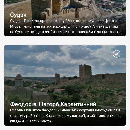
Судак
Судак... Вже чую крики в спину: "Ааа, попса! Муляжна фортеця!
Місце,туристами затерте до дір!..." Но то шо? А мене ще там
не було, ну не "дірявив" я там нічого... принаймні до цього літа.
Феодосія. Пагорб Карантинний
Головна памятка Феодосії - Генуезька фортеця знаходиться в
старому районі - на Карантинному пагорбі, який підноситься в
південній частині міста.