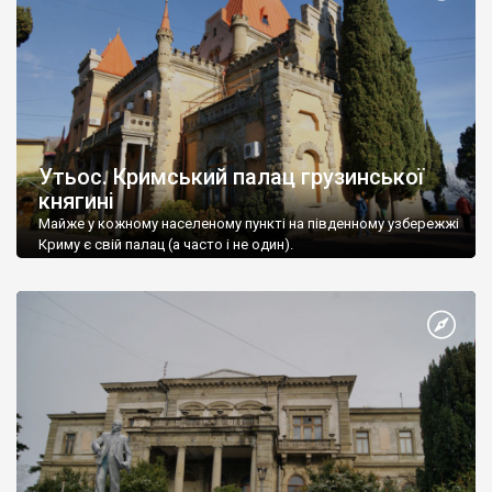
Утьос. Кримський палац грузинської
княгині
Майже у кожному населеному пункті на південному узбережжі
Криму є свій палац (а часто і не один).