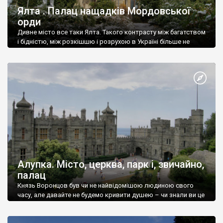
Ялта . Палац нащадків Мордовської
орди
Дивне місто все таки Ялта. Такого контрасту між багатством
і бідністю, між розкішшю і розрухою в Україні більше не
знайдеш.
Алупка. Місто, церква, парк і, звичайно,
палац
Князь Воронцов був чи не найвідомішою людиною свого
часу, але давайте не будемо кривити душею – чи знали ви це
прізвище до відвідин Алупки? Мабуть все таки ні.