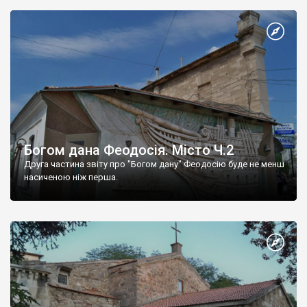
Богом дана Феодосія. Місто Ч.2
Друга частина звіту про "Богом дану" Феодосію буде не менш
насиченою ніж перша.