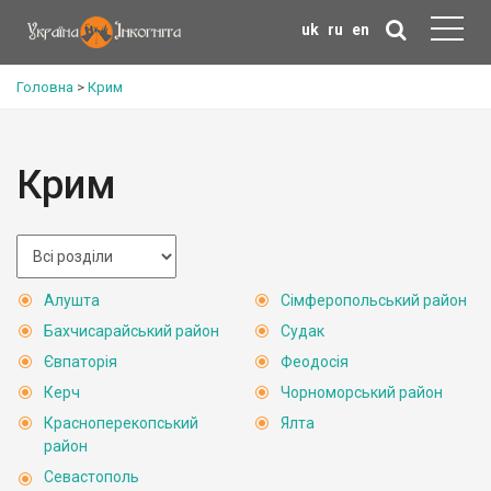
uk
ru
en
Головна
>
Крим
Крим
Алушта
Сімферопольський район
Бахчисарайський район
Судак
Євпаторія
Феодосія
Керч
Чорноморський район
Красноперекопський
Ялта
район
Севастополь