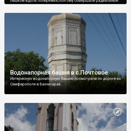
пешком вдоль побережья,поэтому совершали радиальные
вылазки из Оленевки.
Водонапорная башня в с.Почтовое
Интересную водонапорную башню посмотрели по дороге из
Симферополя в Бахчисарай.