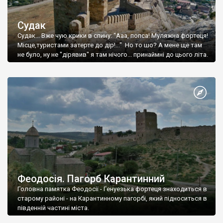
Судак
Судак... Вже чую крики в спину: "Ааа, попса! Муляжна фортеця!
Місце,туристами затерте до дір!..." Но то шо? А мене ще там
не було, ну не "дірявив" я там нічого... принаймні до цього літа.
Феодосія. Пагорб Карантинний
Головна памятка Феодосії - Генуезька фортеця знаходиться в
старому районі - на Карантинному пагорбі, який підноситься в
південній частині міста.