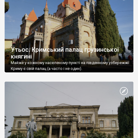
Утьос. Кримський палац грузинської
княгині
Майже у кожному населеному пункті на південному узбережжі
Криму є свій палац (а часто і не один).