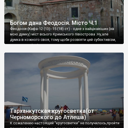
Богом дана Феодосія. Місто Ч.1
Феодосія (Кафа-12 (13) -15 (18) ст) - одне з найцікавіших (на
мою думку) міст всього Кримського півострова .Ну,але
думка в кожного своя, тому щоби розвіяти цей субєктивізм,
запрошую відвідати це
Тарханкутская кругосветка(от
Черноморского до Атлеша)
К сожалению настоящей "кругосветки" не получилось,пройти