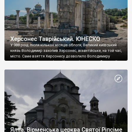
Херсонес Таврійський. ЮНЕСКО
У 988 році, після кількох місяців облоги, Великий київський
князь Володимир захопив Херсонес, візантійське, на той час,
місто. Саме взяття Херсонесу дозволило Володимиру
диктувати свої умови візантійському імператору Василю ІІ, та
одружитися з його дочкою Ганною. Цього ж року, в
Херсонесі Володимир-язичник, став Василем-християнином.
А потім було Хрещення Русі. На честь Херсонесу Таврійського
названо місто […]
Ялта. Вірменська церква Святої Ріпсіме