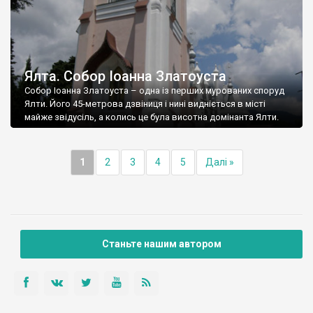
Ялта. Собор Іоанна Златоуста
Собор Іоанна Златоуста – одна із перших мурованих споруд
Ялти. Його 45-метрова дзвіниця і нині видніється в місті
майже звідусіль, а колись це була висотна домінанта Ялти.
1
2
3
4
5
Далі »
Станьте нашим автором