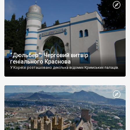
“Дюльбер”. Черговий витвір
геніального Краснова
У Кореїзі розташовано декілька відомих Кримських палаців.