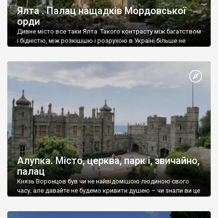
Ялта . Палац нащадків Мордовської
орди
Дивне місто все таки Ялта. Такого контрасту між багатством
і бідністю, між розкішшю і розрухою в Україні більше не
знайдеш.
Алупка. Місто, церква, парк і, звичайно,
палац
Князь Воронцов був чи не найвідомішою людиною свого
часу, але давайте не будемо кривити душею – чи знали ви це
прізвище до відвідин Алупки? Мабуть все таки ні.