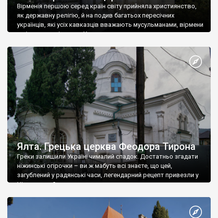
Вірменія першою серед країн світу прийняла християнство,
як державну релігію, й на подив багатьох пересічних
українців, які усіх кавказців вважають мусульманами, вірмени
є відданими вірянами Христа
Ялта. Грецька церква Феодора Тирона
Греки залишили Україні чималий спадок. Достатньо згадати
ніжинські огірочки – ви ж мабуть всі знаєте, що цей,
загублений у радянські часи, легендарний рецепт привезли у
Ніжин греки?