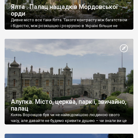
Ялта . Палац нащадків Мордовської
орди
Дивне місто все таки Ялта. Такого контрасту між багатством
і бідністю, між розкішшю і розрухою в Україні більше не
знайдеш.
Алупка. Місто, церква, парк і, звичайно,
палац
Князь Воронцов був чи не найвідомішою людиною свого
часу, але давайте не будемо кривити душею – чи знали ви це
прізвище до відвідин Алупки? Мабуть все таки ні.