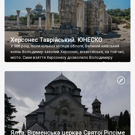
Херсонес Таврійський. ЮНЕСКО
У 988 році, після кількох місяців облоги, Великий київський
князь Володимир захопив Херсонес, візантійське, на той час,
місто. Саме взяття Херсонесу дозволило Володимиру
диктувати свої умови візантійському імператору Василю ІІ, та
одружитися з його дочкою Ганною. Цього ж року, в
Херсонесі Володимир-язичник, став Василем-християнином.
А потім було Хрещення Русі. На честь Херсонесу Таврійського
названо місто […]
Ялта. Вірменська церква Святої Ріпсіме