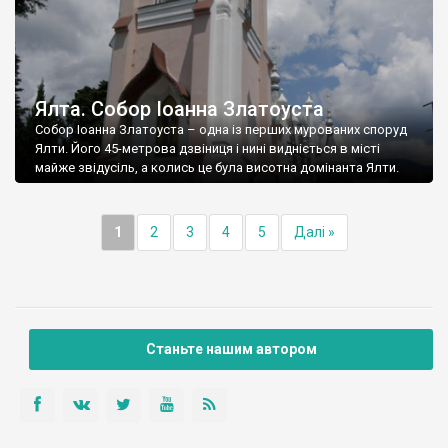
Ялта. Собор Іоанна Златоуста
Собор Іоанна Златоуста – одна із перших мурованих споруд
Ялти. Його 45-метрова дзвіниця і нині видніється в місті
майже звідусіль, а колись це була висотна домінанта Ялти.
1
2
3
4
5
Далі »
Станьте нашим автором