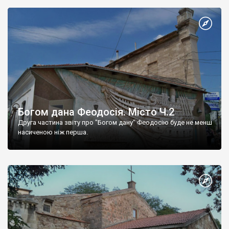
Богом дана Феодосія. Місто Ч.2
Друга частина звіту про "Богом дану" Феодосію буде не менш
насиченою ніж перша.