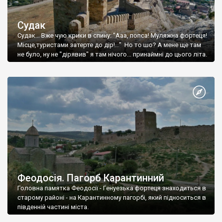
Судак
Судак... Вже чую крики в спину: "Ааа, попса! Муляжна фортеця!
Місце,туристами затерте до дір!..." Но то шо? А мене ще там
не було, ну не "дірявив" я там нічого... принаймні до цього літа.
Феодосія. Пагорб Карантинний
Головна памятка Феодосії - Генуезька фортеця знаходиться в
старому районі - на Карантинному пагорбі, який підноситься в
південній частині міста.