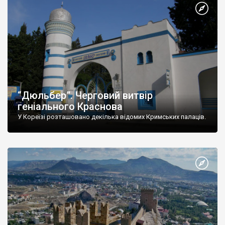
“Дюльбер”. Черговий витвір
геніального Краснова
У Кореїзі розташовано декілька відомих Кримських палаців.