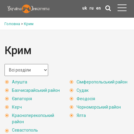
uk
ru
en
Головна
>
Крим
Крим
Алушта
Сімферопольський район
Бахчисарайський район
Судак
Євпаторія
Феодосія
Керч
Чорноморський район
Красноперекопський
Ялта
район
Севастополь