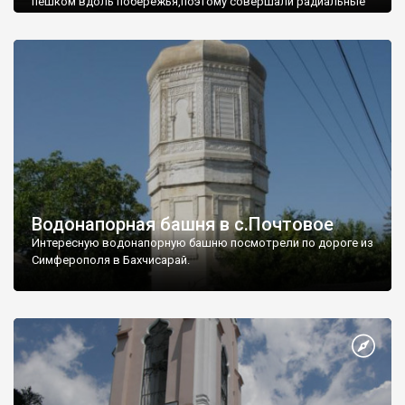
пешком вдоль побережья,поэтому совершали радиальные
вылазки из Оленевки.
Водонапорная башня в с.Почтовое
Интересную водонапорную башню посмотрели по дороге из
Симферополя в Бахчисарай.