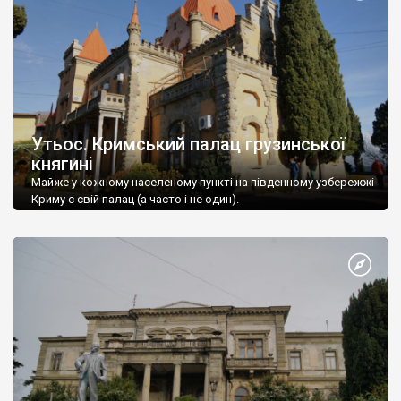
Утьос. Кримський палац грузинської
княгині
Майже у кожному населеному пункті на південному узбережжі
Криму є свій палац (а часто і не один).