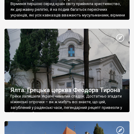
Вірменія першою серед країн світу прийняла християнство,
як державну релігію, й на подив багатьох пересічних
українців, які усіх кавказців вважають мусульманами, вірмени
є відданими вірянами Христа
Ялта. Грецька церква Феодора Тирона
Греки залишили Україні чималий спадок. Достатньо згадати
ніжинські огірочки – ви ж мабуть всі знаєте, що цей,
загублений у радянські часи, легендарний рецепт привезли у
Ніжин греки?