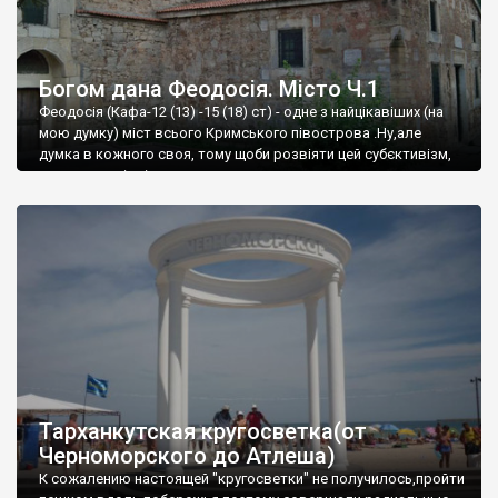
Богом дана Феодосія. Місто Ч.1
Феодосія (Кафа-12 (13) -15 (18) ст) - одне з найцікавіших (на
мою думку) міст всього Кримського півострова .Ну,але
думка в кожного своя, тому щоби розвіяти цей субєктивізм,
запрошую відвідати це
Тарханкутская кругосветка(от
Черноморского до Атлеша)
К сожалению настоящей "кругосветки" не получилось,пройти