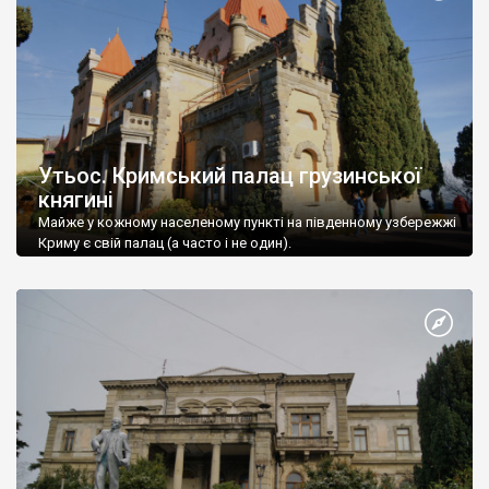
Утьос. Кримський палац грузинської
княгині
Майже у кожному населеному пункті на південному узбережжі
Криму є свій палац (а часто і не один).