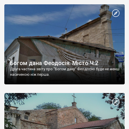
Богом дана Феодосія. Місто Ч.2
Друга частина звіту про "Богом дану" Феодосію буде не менш
насиченою ніж перша.