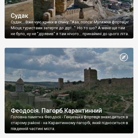
Судак
Судак... Вже чую крики в спину: "Ааа, попса! Муляжна фортеця!
Місце,туристами затерте до дір!..." Но то шо? А мене ще там
не було, ну не "дірявив" я там нічого... принаймні до цього літа.
Феодосія. Пагорб Карантинний
Головна памятка Феодосії - Генуезька фортеця знаходиться в
старому районі - на Карантинному пагорбі, який підноситься в
південній частині міста.