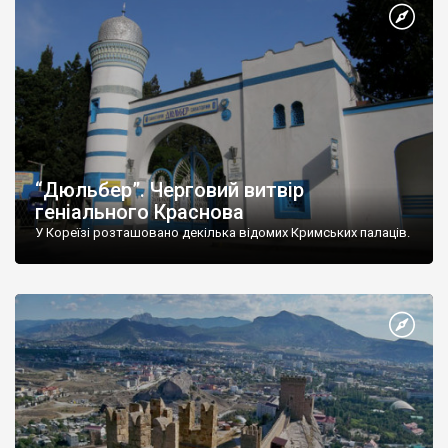
“Дюльбер”. Черговий витвір
геніального Краснова
У Кореїзі розташовано декілька відомих Кримських палаців.