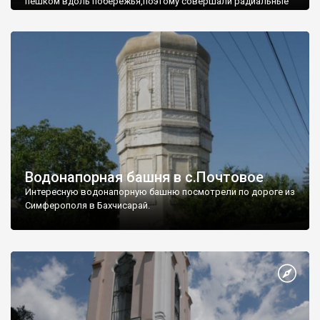
пешком вдоль побережья,поэтому совершали радиальные
вылазки из Оленевки.
Водонапорная башня в с.Почтовое
Интересную водонапорную башню посмотрели по дороге из
Симферополя в Бахчисарай.