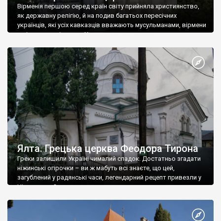
Вірменія першою серед країн світу прийняла християнство,
як державну релігію, й на подив багатьох пересічних
українців, які усіх кавказців вважають мусульманами, вірмени
є відданими вірянами Христа
Ялта. Грецька церква Феодора Тирона
Греки залишили Україні чималий спадок. Достатньо згадати
ніжинські огірочки – ви ж мабуть всі знаєте, що цей,
загублений у радянські часи, легендарний рецепт привезли у
Ніжин греки?