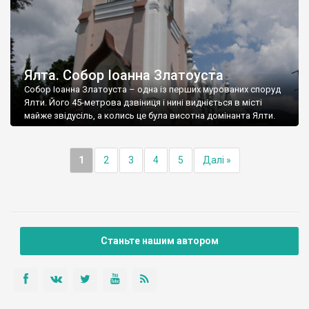
Ялта. Собор Іоанна Златоуста
Собор Іоанна Златоуста – одна із перших мурованих споруд
Ялти. Його 45-метрова дзвіниця і нині видніється в місті
майже звідусіль, а колись це була висотна домінанта Ялти.
1
2
3
4
5
Далі »
Станьте нашим автором