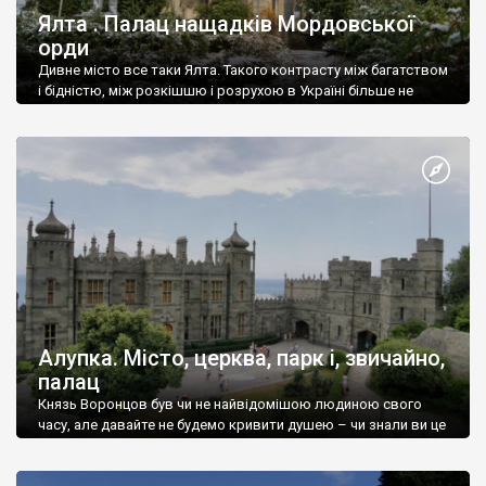
Ялта . Палац нащадків Мордовської
орди
Дивне місто все таки Ялта. Такого контрасту між багатством
і бідністю, між розкішшю і розрухою в Україні більше не
знайдеш.
Алупка. Місто, церква, парк і, звичайно,
палац
Князь Воронцов був чи не найвідомішою людиною свого
часу, але давайте не будемо кривити душею – чи знали ви це
прізвище до відвідин Алупки? Мабуть все таки ні.