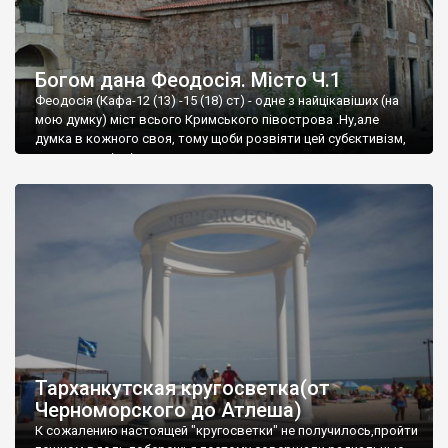
Богом дана Феодосія. Місто Ч.1
Феодосія (Кафа-12 (13) -15 (18) ст) - одне з найцікавіших (на
мою думку) міст всього Кримського півострова .Ну,але
думка в кожного своя, тому щоби розвіяти цей субєктивізм,
запрошую відвідати це
Тарханкутская кругосветка(от
Черноморского до Атлеша)
К сожалению настоящей "кругосветки" не получилось,пройти