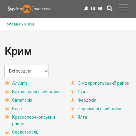
uk
ru
en
Головна
>
Крим
Крим
Алушта
Сімферопольський район
Бахчисарайський район
Судак
Євпаторія
Феодосія
Керч
Чорноморський район
Красноперекопський
Ялта
район
Севастополь