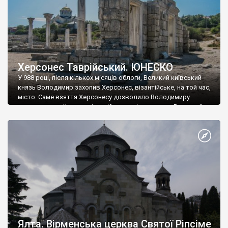
Херсонес Таврійський. ЮНЕСКО
У 988 році, після кількох місяців облоги, Великий київський
князь Володимир захопив Херсонес, візантійське, на той час,
місто. Саме взяття Херсонесу дозволило Володимиру
диктувати свої умови візантійському імператору Василю ІІ, та
одружитися з його дочкою Ганною. Цього ж року, в
Херсонесі Володимир-язичник, став Василем-християнином.
А потім було Хрещення Русі. На честь Херсонесу Таврійського
названо місто […]
Ялта. Вірменська церква Святої Ріпсіме