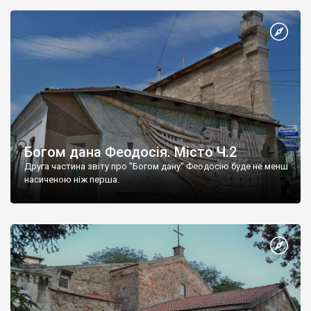
Богом дана Феодосія. Місто Ч.2
Друга частина звіту про "Богом дану" Феодосію буде не менш
насиченою ніж перша.