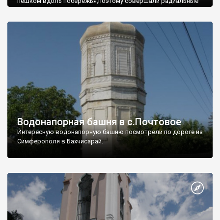
пешком вдоль побережья,поэтому совершали радиальные
вылазки из Оленевки.
Водонапорная башня в с.Почтовое
Интересную водонапорную башню посмотрели по дороге из
Симферополя в Бахчисарай.