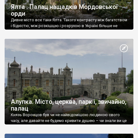
Ялта . Палац нащадків Мордовської
орди
Дивне місто все таки Ялта. Такого контрасту між багатством
і бідністю, між розкішшю і розрухою в Україні більше не
знайдеш.
Алупка. Місто, церква, парк і, звичайно,
палац
Князь Воронцов був чи не найвідомішою людиною свого
часу, але давайте не будемо кривити душею – чи знали ви це
прізвище до відвідин Алупки? Мабуть все таки ні.