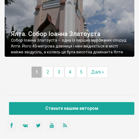
Ялта. Собор Іоанна Златоуста
Собор Іоанна Златоуста – одна із перших мурованих споруд
Ялти. Його 45-метрова дзвіниця і нині видніється в місті
майже звідусіль, а колись це була висотна домінанта Ялти.
1
2
3
4
5
Далі »
Станьте нашим автором