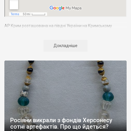
АР Крим розташована на півдні України на Кримському
півострові. Територія Кримського півострова омивається
Чорним та Азовським морями, що належать до басейну
Атлантичного океану. Півострів приблизно однаково
Докладніше
віддалений від екватора і Північного полюсу. Займає площу 27
тис. кв. км. У Криму переважають морські кордони, довжина
берегової лінії складає близько 1000 км. Загальна чисельність
населення регіону складає 2135 тис. чоловік
Адміністративно Автономна Республіка Крим поділяється на
14 районів. У Криму розташовано 16 міст, 56 селищ міського
типу, 957 сільських населених пунктів. Одинадцять міст –
Сімферополь, Алушта,
Армянськ, Джанкой
, Євпаторія,
Керч
,
Красноперекопськ, Саки, Судак, Феодосія,
Ялта
– мають
республіканське підпорядкування.
Росіяни викрали з фондів Херсонесу
Визначні музеї: Кримський республіканський краєзнавчий
сотні артефактів. Про що йдеться?
музей, Сімферопольський художній музей, Лівадійський