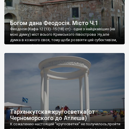
Богом дана Феодосія. Місто Ч.1
Феодосія (Кафа-12 (13) -15 (18) ст) - одне з найцікавіших (на
мою думку) міст всього Кримського півострова .Ну,але
думка в кожного своя, тому щоби розвіяти цей субєктивізм,
запрошую відвідати це
Тарханкутская кругосветка(от
Черноморского до Атлеша)
К сожалению настоящей "кругосветки" не получилось,пройти