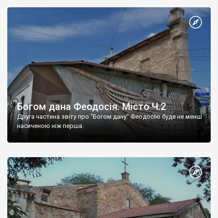
Богом дана Феодосія. Місто Ч.2
Друга частина звіту про "Богом дану" Феодосію буде не менш
насиченою ніж перша.