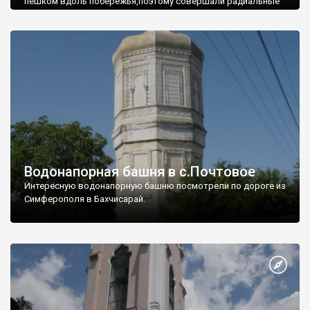
пешком вдоль побережья,поэтому совершали радиальные
вылазки из Оленевки.
Водонапорная башня в с.Почтовое
Интересную водонапорную башню посмотрели по дороге из
Симферополя в Бахчисарай.