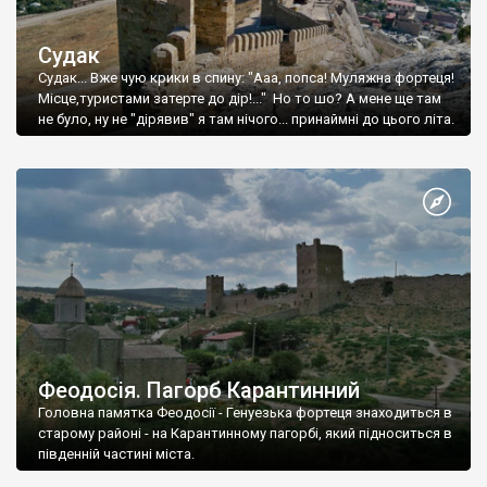
Судак
Судак... Вже чую крики в спину: "Ааа, попса! Муляжна фортеця!
Місце,туристами затерте до дір!..." Но то шо? А мене ще там
не було, ну не "дірявив" я там нічого... принаймні до цього літа.
Феодосія. Пагорб Карантинний
Головна памятка Феодосії - Генуезька фортеця знаходиться в
старому районі - на Карантинному пагорбі, який підноситься в
південній частині міста.