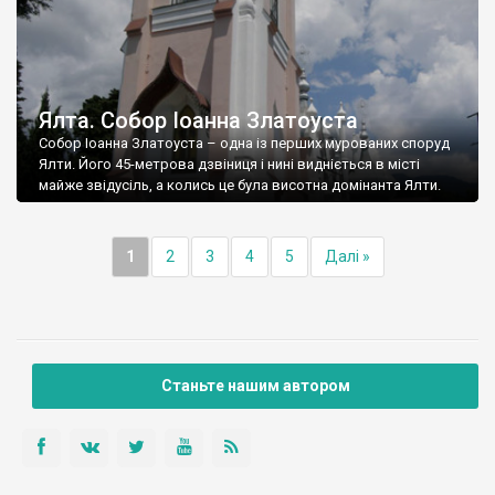
Ялта. Собор Іоанна Златоуста
Собор Іоанна Златоуста – одна із перших мурованих споруд
Ялти. Його 45-метрова дзвіниця і нині видніється в місті
майже звідусіль, а колись це була висотна домінанта Ялти.
1
2
3
4
5
Далі »
Станьте нашим автором