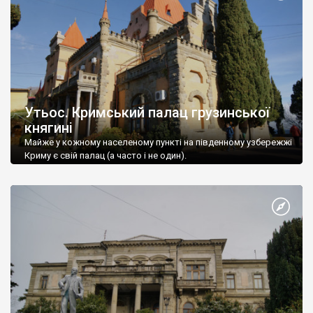
Утьос. Кримський палац грузинської
княгині
Майже у кожному населеному пункті на південному узбережжі
Криму є свій палац (а часто і не один).