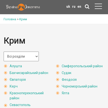
uk
ru
en
Головна
>
Крим
Крим
Алушта
Сімферопольський район
Бахчисарайський район
Судак
Євпаторія
Феодосія
Керч
Чорноморський район
Красноперекопський
Ялта
район
Севастополь