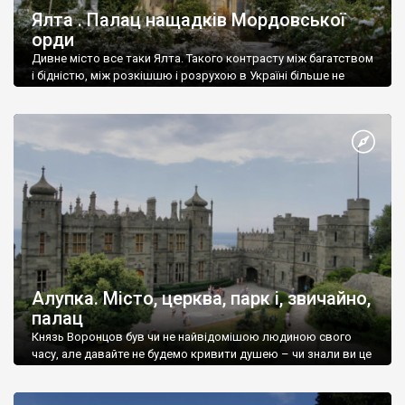
Ялта . Палац нащадків Мордовської
орди
Дивне місто все таки Ялта. Такого контрасту між багатством
і бідністю, між розкішшю і розрухою в Україні більше не
знайдеш.
Алупка. Місто, церква, парк і, звичайно,
палац
Князь Воронцов був чи не найвідомішою людиною свого
часу, але давайте не будемо кривити душею – чи знали ви це
прізвище до відвідин Алупки? Мабуть все таки ні.