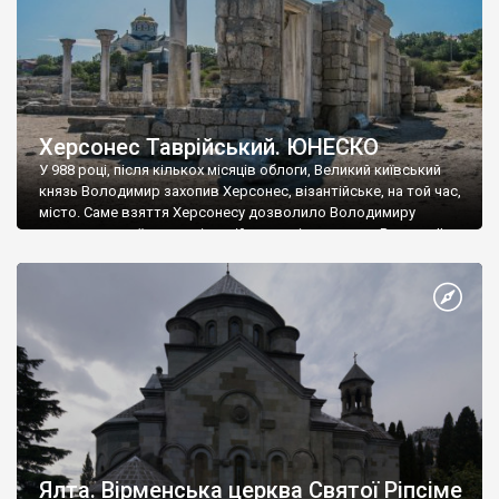
Херсонес Таврійський. ЮНЕСКО
У 988 році, після кількох місяців облоги, Великий київський
князь Володимир захопив Херсонес, візантійське, на той час,
місто. Саме взяття Херсонесу дозволило Володимиру
диктувати свої умови візантійському імператору Василю ІІ, та
одружитися з його дочкою Ганною. Цього ж року, в
Херсонесі Володимир-язичник, став Василем-християнином.
А потім було Хрещення Русі. На честь Херсонесу Таврійського
названо місто […]
Ялта. Вірменська церква Святої Ріпсіме