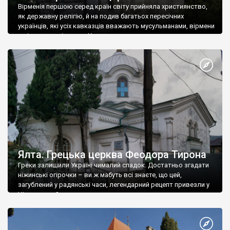
Вірменія першою серед країн світу прийняла християнство,
як державну релігію, й на подив багатьох пересічних
українців, які усіх кавказців вважають мусульманами, вірмени
є відданими вірянами Христа
Ялта. Грецька церква Феодора Тирона
Греки залишили Україні чималий спадок. Достатньо згадати
ніжинські огірочки – ви ж мабуть всі знаєте, що цей,
загублений у радянські часи, легендарний рецепт привезли у
Ніжин греки?