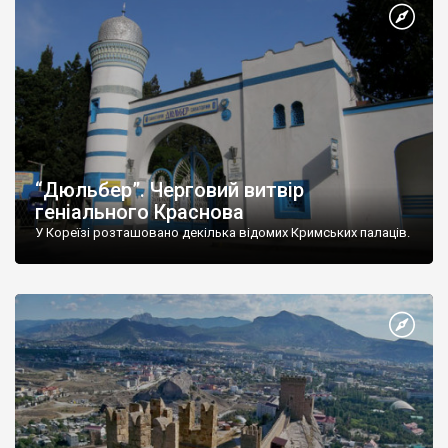
“Дюльбер”. Черговий витвір
геніального Краснова
У Кореїзі розташовано декілька відомих Кримських палаців.