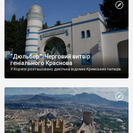
“Дюльбер”. Черговий витвір
геніального Краснова
У Кореїзі розташовано декілька відомих Кримських палаців.