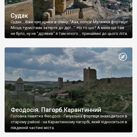
Судак
Судак... Вже чую крики в спину: "Ааа, попса! Муляжна фортеця!
Місце,туристами затерте до дір!..." Но то шо? А мене ще там
не було, ну не "дірявив" я там нічого... принаймні до цього літа.
Феодосія. Пагорб Карантинний
Головна памятка Феодосії - Генуезька фортеця знаходиться в
старому районі - на Карантинному пагорбі, який підноситься в
південній частині міста.