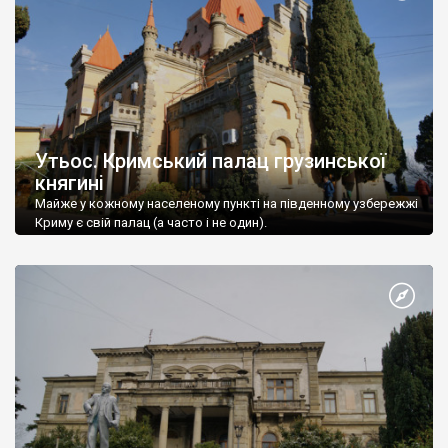
Утьос. Кримський палац грузинської
княгині
Майже у кожному населеному пункті на південному узбережжі
Криму є свій палац (а часто і не один).