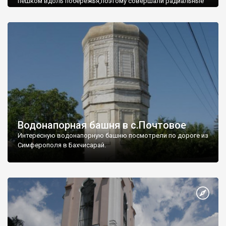
пешком вдоль побережья,поэтому совершали радиальные
вылазки из Оленевки.
Водонапорная башня в с.Почтовое
Интересную водонапорную башню посмотрели по дороге из
Симферополя в Бахчисарай.