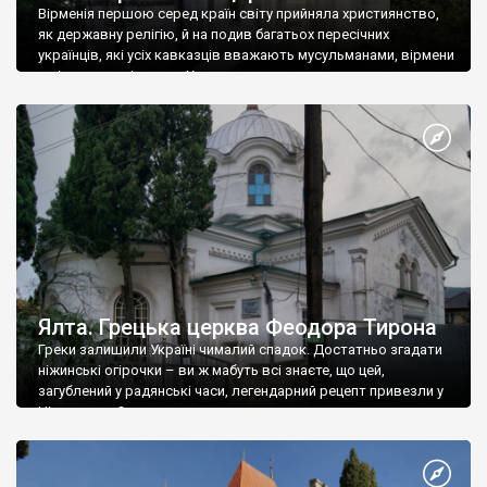
Вірменія першою серед країн світу прийняла християнство,
як державну релігію, й на подив багатьох пересічних
українців, які усіх кавказців вважають мусульманами, вірмени
є відданими вірянами Христа
Ялта. Грецька церква Феодора Тирона
Греки залишили Україні чималий спадок. Достатньо згадати
ніжинські огірочки – ви ж мабуть всі знаєте, що цей,
загублений у радянські часи, легендарний рецепт привезли у
Ніжин греки?