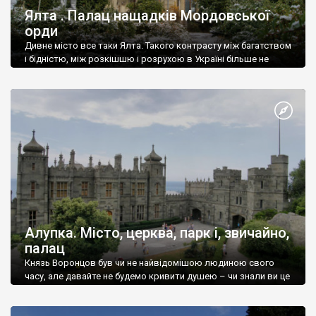
Ялта . Палац нащадків Мордовської
орди
Дивне місто все таки Ялта. Такого контрасту між багатством
і бідністю, між розкішшю і розрухою в Україні більше не
знайдеш.
Алупка. Місто, церква, парк і, звичайно,
палац
Князь Воронцов був чи не найвідомішою людиною свого
часу, але давайте не будемо кривити душею – чи знали ви це
прізвище до відвідин Алупки? Мабуть все таки ні.