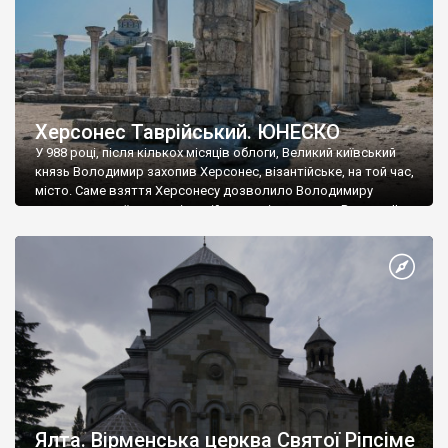
Херсонес Таврійський. ЮНЕСКО
У 988 році, після кількох місяців облоги, Великий київський
князь Володимир захопив Херсонес, візантійське, на той час,
місто. Саме взяття Херсонесу дозволило Володимиру
диктувати свої умови візантійському імператору Василю ІІ, та
одружитися з його дочкою Ганною. Цього ж року, в
Херсонесі Володимир-язичник, став Василем-християнином.
А потім було Хрещення Русі. На честь Херсонесу Таврійського
названо місто […]
Ялта. Вірменська церква Святої Ріпсіме