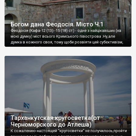
Богом дана Феодосія. Місто Ч.1
Феодосія (Кафа-12 (13) -15 (18) ст) - одне з найцікавіших (на
мою думку) міст всього Кримського півострова .Ну,але
думка в кожного своя, тому щоби розвіяти цей субєктивізм,
запрошую відвідати це
Тарханкутская кругосветка(от
Черноморского до Атлеша)
К сожалению настоящей "кругосветки" не получилось,пройти