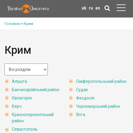
uk
ru
en
Головна
>
Крим
Крим
Алушта
Сімферопольський район
Бахчисарайський район
Судак
Євпаторія
Феодосія
Керч
Чорноморський район
Красноперекопський
Ялта
район
Севастополь