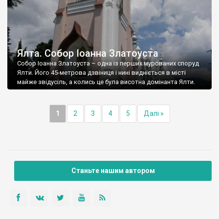
Ялта. Собор Іоанна Златоуста
Собор Іоанна Златоуста – одна із перших мурованих споруд
Ялти. Його 45-метрова дзвіниця і нині видніється в місті
майже звідусіль, а колись це була висотна домінанта Ялти.
1
2
3
4
5
Далі »
Станьте нашим автором