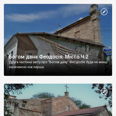
Богом дана Феодосія. Місто Ч.2
Друга частина звіту про "Богом дану" Феодосію буде не менш
насиченою ніж перша.