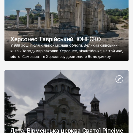
Херсонес Таврійський. ЮНЕСКО
У 988 році, після кількох місяців облоги, Великий київський
князь Володимир захопив Херсонес, візантійське, на той час,
місто. Саме взяття Херсонесу дозволило Володимиру
диктувати свої умови візантійському імператору Василю ІІ, та
одружитися з його дочкою Ганною. Цього ж року, в
Херсонесі Володимир-язичник, став Василем-християнином.
А потім було Хрещення Русі. На честь Херсонесу Таврійського
названо місто […]
Ялта. Вірменська церква Святої Ріпсіме