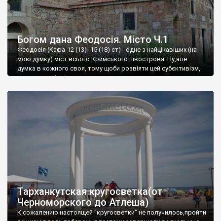
Богом дана Феодосія. Місто Ч.1
Феодосія (Кафа-12 (13) -15 (18) ст) - одне з найцікавіших (на
мою думку) міст всього Кримського півострова .Ну,але
думка в кожного своя, тому щоби розвіяти цей субєктивізм,
запрошую відвідати це
Тарханкутская кругосветка(от
Черноморского до Атлеша)
К сожалению настоящей "кругосветки" не получилось,пройти