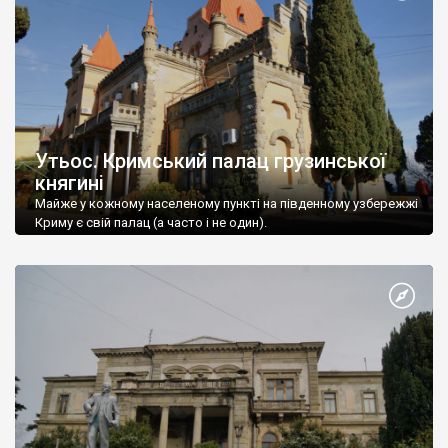
Утьос. Кримський палац грузинської
княгині
Майже у кожному населеному пункті на південному узбережжі
Криму є свій палац (а часто і не один).