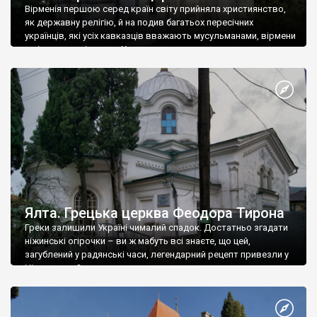
Вірменія першою серед країн світу прийняла християнство,
як державну релігію, й на подив багатьох пересічних
українців, які усіх кавказців вважають мусульманами, вірмени
є відданими вірянами Христа
Ялта. Грецька церква Феодора Тирона
Греки залишили Україні чималий спадок. Достатньо згадати
ніжинські огірочки – ви ж мабуть всі знаєте, що цей,
загублений у радянські часи, легендарний рецепт привезли у
Ніжин греки?