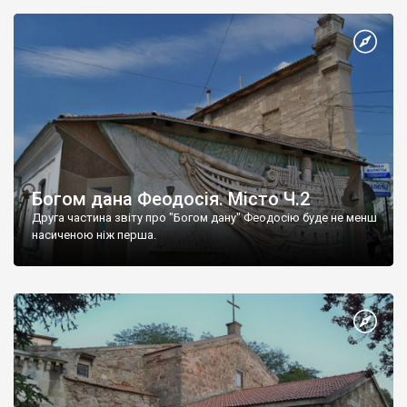
Богом дана Феодосія. Місто Ч.2
Друга частина звіту про "Богом дану" Феодосію буде не менш
насиченою ніж перша.