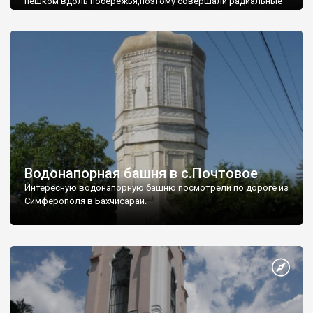
пешком вдоль побережья,поэтому совершали радиальные
вылазки из Оленевки.
Водонапорная башня в с.Почтовое
Интересную водонапорную башню посмотрели по дороге из
Симферополя в Бахчисарай.