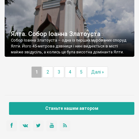
Ялта. Собор Іоанна Златоуста
Собор Іоанна Златоуста – одна із перших мурованих споруд
Ялти. Його 45-метрова дзвіниця і нині видніється в місті
майже звідусіль, а колись це була висотна домінанта Ялти.
1
2
3
4
5
Далі »
Станьте нашим автором