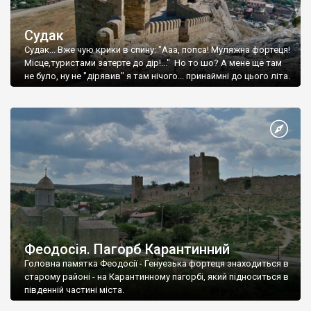
Судак
Судак... Вже чую крики в спину: "Ааа, попса! Муляжна фортеця!
Місце,туристами затерте до дір!..." Но то шо? А мене ще там
не було, ну не "дірявив" я там нічого... принаймні до цього літа.
Феодосія. Пагорб Карантинний
Головна памятка Феодосії - Генуезька фортеця знаходиться в
старому районі - на Карантинному пагорбі, який підноситься в
південній частині міста.