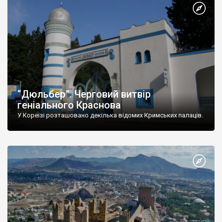
“Дюльбер”. Черговий витвір
геніального Краснова
У Кореїзі розташовано декілька відомих Кримських палаців.