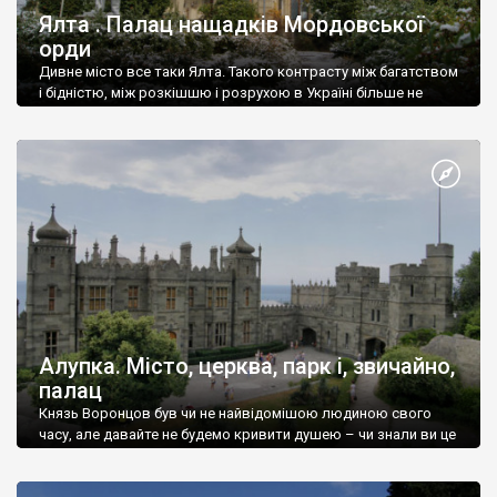
Ялта . Палац нащадків Мордовської
орди
Дивне місто все таки Ялта. Такого контрасту між багатством
і бідністю, між розкішшю і розрухою в Україні більше не
знайдеш.
Алупка. Місто, церква, парк і, звичайно,
палац
Князь Воронцов був чи не найвідомішою людиною свого
часу, але давайте не будемо кривити душею – чи знали ви це
прізвище до відвідин Алупки? Мабуть все таки ні.