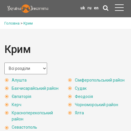
uk
ru
en
Головна
>
Крим
Крим
Алушта
Сімферопольський район
Бахчисарайський район
Судак
Євпаторія
Феодосія
Керч
Чорноморський район
Красноперекопський
Ялта
район
Севастополь