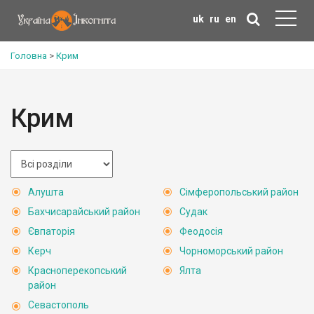
uk
ru
en
Головна
>
Крим
Крим
Алушта
Сімферопольський район
Бахчисарайський район
Судак
Євпаторія
Феодосія
Керч
Чорноморський район
Красноперекопський
Ялта
район
Севастополь