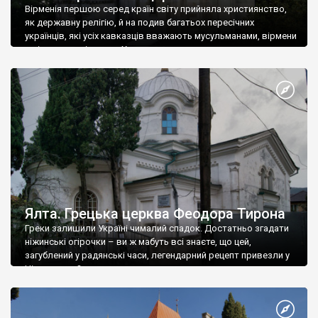
Вірменія першою серед країн світу прийняла християнство,
як державну релігію, й на подив багатьох пересічних
українців, які усіх кавказців вважають мусульманами, вірмени
є відданими вірянами Христа
Ялта. Грецька церква Феодора Тирона
Греки залишили Україні чималий спадок. Достатньо згадати
ніжинські огірочки – ви ж мабуть всі знаєте, що цей,
загублений у радянські часи, легендарний рецепт привезли у
Ніжин греки?