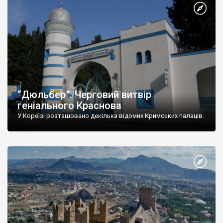
“Дюльбер”. Черговий витвір
геніального Краснова
У Кореїзі розташовано декілька відомих Кримських палаців.