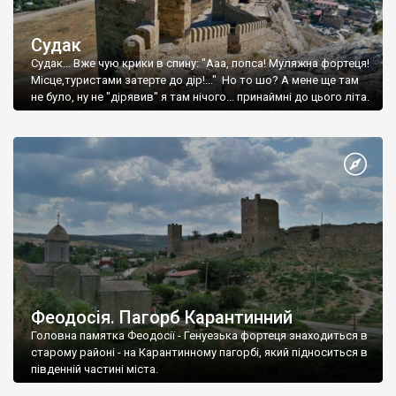
Судак
Судак... Вже чую крики в спину: "Ааа, попса! Муляжна фортеця!
Місце,туристами затерте до дір!..." Но то шо? А мене ще там
не було, ну не "дірявив" я там нічого... принаймні до цього літа.
Феодосія. Пагорб Карантинний
Головна памятка Феодосії - Генуезька фортеця знаходиться в
старому районі - на Карантинному пагорбі, який підноситься в
південній частині міста.