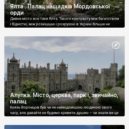
Ялта . Палац нащадків Мордовської
орди
Дивне місто все таки Ялта. Такого контрасту між багатством
і бідністю, між розкішшю і розрухою в Україні більше не
знайдеш.
Алупка. Місто, церква, парк і, звичайно,
палац
Князь Воронцов був чи не найвідомішою людиною свого
часу, але давайте не будемо кривити душею – чи знали ви це
прізвище до відвідин Алупки? Мабуть все таки ні.