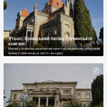
Утьос. Кримський палац грузинської
княгині
Майже у кожному населеному пункті на південному узбережжі
Криму є свій палац (а часто і не один).