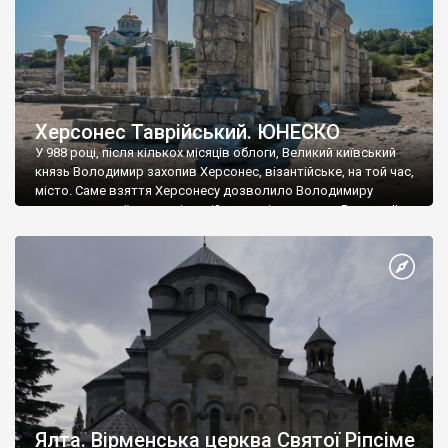
Херсонес Таврійський. ЮНЕСКО
У 988 році, після кількох місяців облоги, Великий київський
князь Володимир захопив Херсонес, візантійське, на той час,
місто. Саме взяття Херсонесу дозволило Володимиру
диктувати свої умови візантійському імператору Василю ІІ, та
одружитися з його дочкою Ганною. Цього ж року, в
Херсонесі Володимир-язичник, став Василем-християнином.
А потім було Хрещення Русі. На честь Херсонесу Таврійського
названо місто […]
Ялта. Вірменська церква Святої Ріпсіме