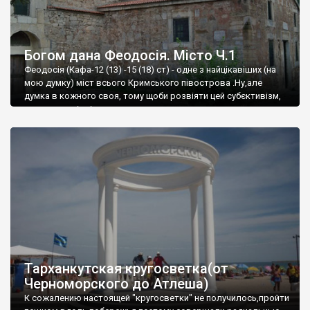
Богом дана Феодосія. Місто Ч.1
Феодосія (Кафа-12 (13) -15 (18) ст) - одне з найцікавіших (на
мою думку) міст всього Кримського півострова .Ну,але
думка в кожного своя, тому щоби розвіяти цей субєктивізм,
запрошую відвідати це
Тарханкутская кругосветка(от
Черноморского до Атлеша)
К сожалению настоящей "кругосветки" не получилось,пройти