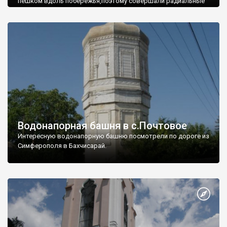
пешком вдоль побережья,поэтому совершали радиальные
вылазки из Оленевки.
Водонапорная башня в с.Почтовое
Интересную водонапорную башню посмотрели по дороге из
Симферополя в Бахчисарай.