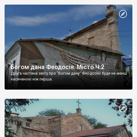
Богом дана Феодосія. Місто Ч.2
Друга частина звіту про "Богом дану" Феодосію буде не менш
насиченою ніж перша.