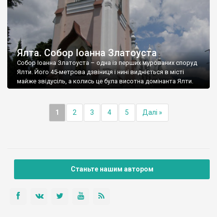
Ялта. Собор Іоанна Златоуста
Собор Іоанна Златоуста – одна із перших мурованих споруд
Ялти. Його 45-метрова дзвіниця і нині видніється в місті
майже звідусіль, а колись це була висотна домінанта Ялти.
1
2
3
4
5
Далі »
Станьте нашим автором