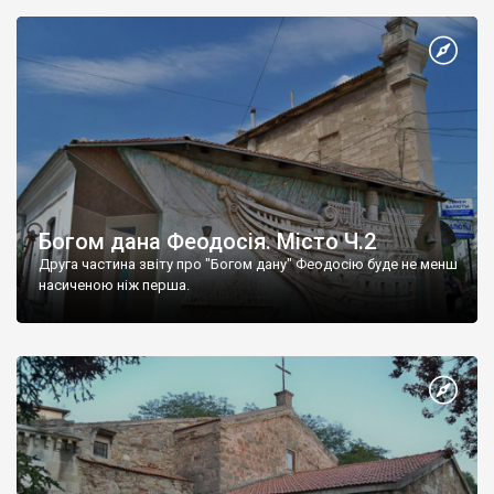
Богом дана Феодосія. Місто Ч.2
Друга частина звіту про "Богом дану" Феодосію буде не менш
насиченою ніж перша.