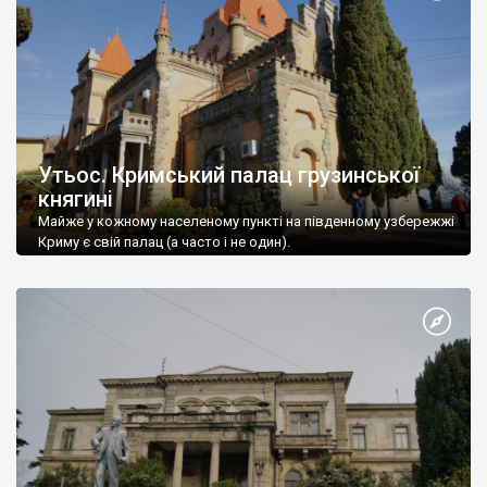
Утьос. Кримський палац грузинської
княгині
Майже у кожному населеному пункті на південному узбережжі
Криму є свій палац (а часто і не один).