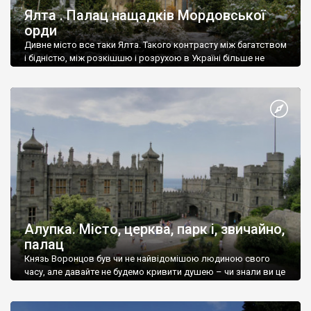
Ялта . Палац нащадків Мордовської
орди
Дивне місто все таки Ялта. Такого контрасту між багатством
і бідністю, між розкішшю і розрухою в Україні більше не
знайдеш.
Алупка. Місто, церква, парк і, звичайно,
палац
Князь Воронцов був чи не найвідомішою людиною свого
часу, але давайте не будемо кривити душею – чи знали ви це
прізвище до відвідин Алупки? Мабуть все таки ні.