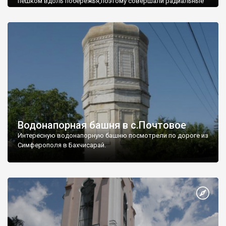
пешком вдоль побережья,поэтому совершали радиальные
вылазки из Оленевки.
Водонапорная башня в с.Почтовое
Интересную водонапорную башню посмотрели по дороге из
Симферополя в Бахчисарай.