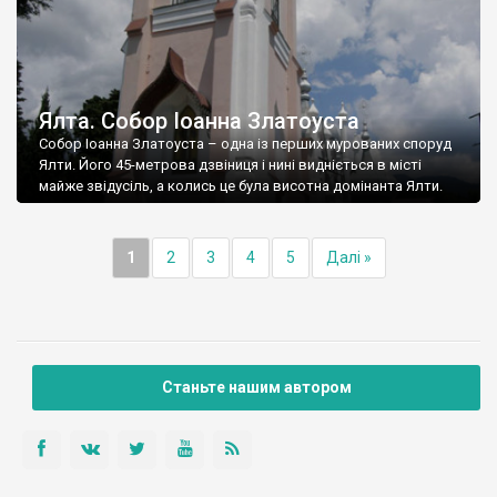
Ялта. Собор Іоанна Златоуста
Собор Іоанна Златоуста – одна із перших мурованих споруд
Ялти. Його 45-метрова дзвіниця і нині видніється в місті
майже звідусіль, а колись це була висотна домінанта Ялти.
1
2
3
4
5
Далі »
Станьте нашим автором