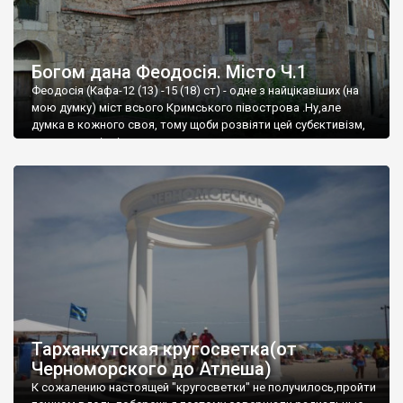
Богом дана Феодосія. Місто Ч.1
Феодосія (Кафа-12 (13) -15 (18) ст) - одне з найцікавіших (на
мою думку) міст всього Кримського півострова .Ну,але
думка в кожного своя, тому щоби розвіяти цей субєктивізм,
запрошую відвідати це
Тарханкутская кругосветка(от
Черноморского до Атлеша)
К сожалению настоящей "кругосветки" не получилось,пройти