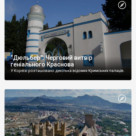
“Дюльбер”. Черговий витвір
геніального Краснова
У Кореїзі розташовано декілька відомих Кримських палаців.