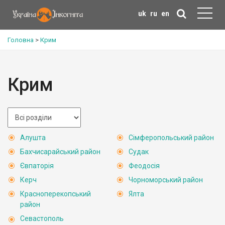
uk
ru
en
Головна
>
Крим
Крим
Алушта
Сімферопольський район
Бахчисарайський район
Судак
Євпаторія
Феодосія
Керч
Чорноморський район
Красноперекопський
Ялта
район
Севастополь