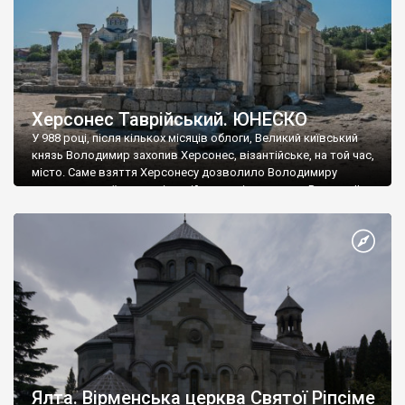
Херсонес Таврійський. ЮНЕСКО
У 988 році, після кількох місяців облоги, Великий київський
князь Володимир захопив Херсонес, візантійське, на той час,
місто. Саме взяття Херсонесу дозволило Володимиру
диктувати свої умови візантійському імператору Василю ІІ, та
одружитися з його дочкою Ганною. Цього ж року, в
Херсонесі Володимир-язичник, став Василем-християнином.
А потім було Хрещення Русі. На честь Херсонесу Таврійського
названо місто […]
Ялта. Вірменська церква Святої Ріпсіме