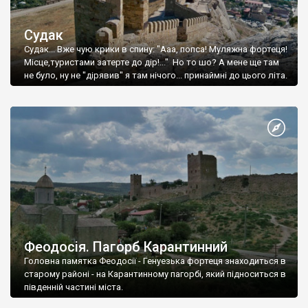
Судак
Судак... Вже чую крики в спину: "Ааа, попса! Муляжна фортеця!
Місце,туристами затерте до дір!..." Но то шо? А мене ще там
не було, ну не "дірявив" я там нічого... принаймні до цього літа.
Феодосія. Пагорб Карантинний
Головна памятка Феодосії - Генуезька фортеця знаходиться в
старому районі - на Карантинному пагорбі, який підноситься в
південній частині міста.