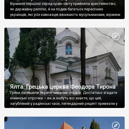
Вірменія першою серед країн світу прийняла християнство,
як державну релігію, й на подив багатьох пересічних
українців, які усіх кавказців вважають мусульманами, вірмени
є відданими вірянами Христа
Ялта. Грецька церква Феодора Тирона
Греки залишили Україні чималий спадок. Достатньо згадати
ніжинські огірочки – ви ж мабуть всі знаєте, що цей,
загублений у радянські часи, легендарний рецепт привезли у
Ніжин греки?