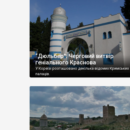
“Дюльбер”. Черговий витвір
геніального Краснова
У Кореїзі розташовано декілька відомих Кримських
палаців.