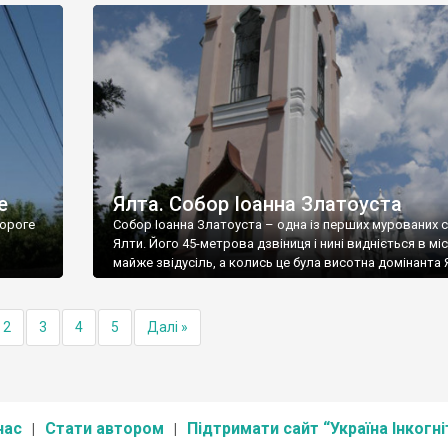
е
Ялта. Собор Іоанна Златоуста
ороге
Собор Іоанна Златоуста – одна із перших мурованих 
Ялти. Його 45-метрова дзвіниця і нині видніється в міс
майже звідусіль, а колись це була висотна домінанта 
2
3
4
5
Далі »
нас
Стати автором
Підтримати сайт “Україна Інкогні