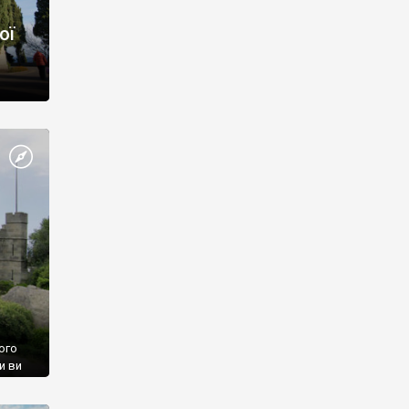
ої
ого
и ви