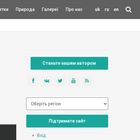
ятки
Природа
Галереї
Про нас
uk
ru
en
Станьте нашим автором
Підтримати сайт
Вхід