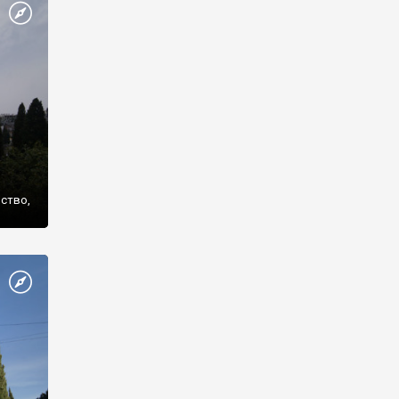
же
нство,