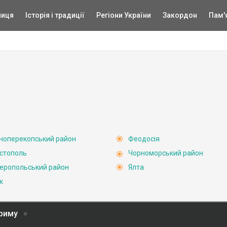
ниця
Історія і традиції
Регіони України
Закордон
Пам'
ноперекопський район
Феодосія
стополь
Чорноморський район
еропольський район
Ялта
к