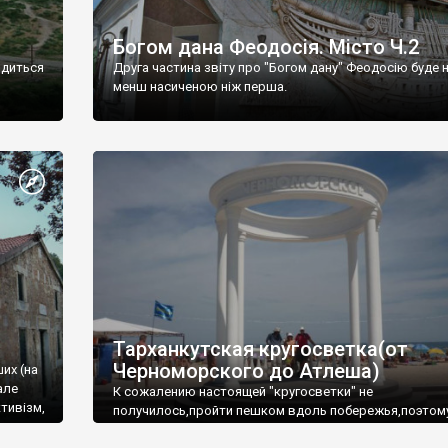
Богом дана Феодосія. Місто Ч.2
одиться
Друга частина звіту про "Богом дану" Феодосію буде 
менш насиченою ніж перша.
Тарханкутская кругосветка(от
Черноморского до Атлеша)
ших (на
але
К сожалению настоящей "кругосветки" не
тивізм,
получилось,пройти пешком вдоль побережья,поэтом
совершали радиальные вылазки из Оленевки.