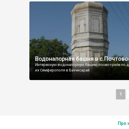
Водонапорная башня в с.Почтово
Интересную водонапорную башню посмотрели по д
из Симферополя в Бахчисарай.
1
Про 