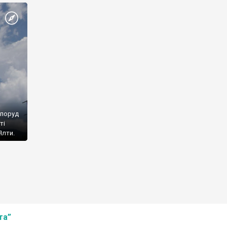
споруд
ті
Ялти.
та”