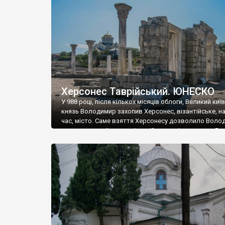
музею «Новгородський музей-заповідник» сотні арт
візантійської доби. Раритети викрадені з фондів об’
культурної спадщини ЮНЕСКО «Херсонеса Таврійсько
Офіційно – на виставку «Золото Візантії», але експер
влада в Україні вважають це лише […]
Херсонес Таврійський. ЮНЕСКО
У 988 році, після кількох місяців облоги, Великий киї
князь Володимир захопив Херсонес, візантійське, на
час, місто. Саме взяття Херсонесу дозволило Воло
диктувати свої умови візантійському імператору Вас
та одружитися з його дочкою Ганною. Цього ж року,
Херсонесі Володимир-язичник, став Василем-
християнином. А потім було Хрещення Русі. На честь
Херсонесу Таврійського названо місто […]