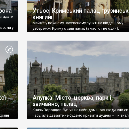
рона
Утьос. Кримський палац грузинськ
княгині
згадати
Майже у кожному населеному пункті на південному
ивезли у
узбережжі Криму є свій палац (а часто і не один).
ої
Алупка. Місто, церква, парк і,
звичайно, палац
Князь Воронцов був чи не найвідомішою людиною св
раїні
часу, але давайте не будемо кривити душею – чи знал
це прізвище до відвідин Алупки? Мабуть все таки ні.