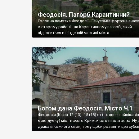
Феодосія. Пагорб Карантинний
Головна памятка Феодосії - Генуезька фортеця знах
в старому районі - на Карантинному пагорбі, який
підноситься в південній частині міста.
Богом дана Феодосія. Місто Ч.1
Феодосія (Кафа-12 (13) -15 (18) ст) - одне з найцікаві
мою думку) міст всього Кримського півострова .Ну,
думка в кожного своя, тому щоби розвіяти цей субєк
запрошую відвідати це