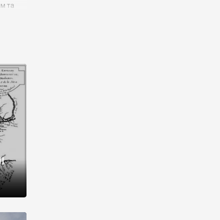
им та
ора і
є
го типу,
ей-
рний
ста:
 райони
від 2
I
і,
рукти,
 котрі