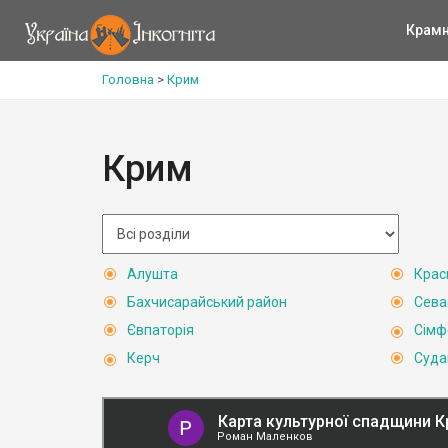
Крам
Головна
>
Крим
Крим
Алушта
Крас
Бахчисарайський район
Сева
Євпаторія
Сімф
Керч
Суда