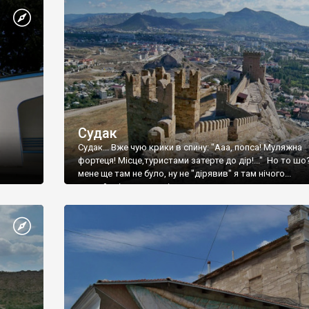
Судак
Судак... Вже чую крики в спину: "Ааа, попса! Муляжна
фортеця! Місце,туристами затерте до дір!..." Но то шо
мене ще там не було, ну не "дірявив" я там нічого...
принаймні до цього літа.