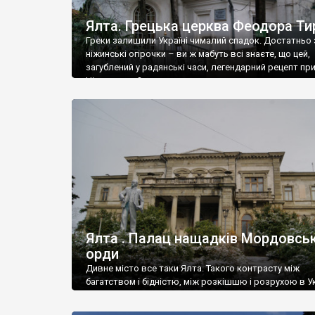
Ялта. Грецька церква Феодора Ти
Греки залишили Україні чималий спадок. Достатньо 
ніжинські огірочки – ви ж мабуть всі знаєте, що цей,
загублений у радянські часи, легендарний рецепт пр
Ніжин греки?
Ялта . Палац нащадків Мордовськ
орди
Дивне місто все таки Ялта. Такого контрасту між
багатством і бідністю, між розкішшю і розрухою в Ук
більше не знайдеш.