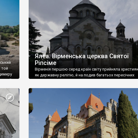
ефактів
називаються «повстяками» (postaki)…” “Вино. Крим
єкту
виробляє відмінне вино і його вдосталь: воно все ду
го».
легке біле і дуже […]
ти та
Ялта. Вірменська церква Святої
Ріпсіме
вський
 той
Вірменія першою серед країн світу прийняла христия
димиру
як державну релігію, й на подив багатьох пересічних
илю ІІ,
українців, які усіх кавказців вважають мусульманами,
 в
вірмени є відданими вірянами Христа