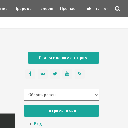
ятки
Природа
Галереї
Про нас
uk
ru
en
Станьте нашим автором
Підтримати сайт
Вхід