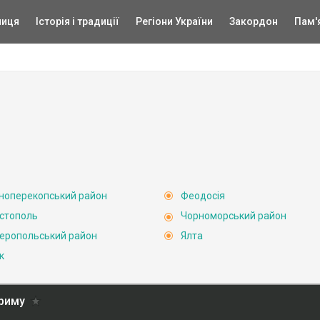
ниця
Історія і традиції
Регіони України
Закордон
Пам'
ноперекопський район
Феодосія
стополь
Чорноморський район
еропольський район
Ялта
к