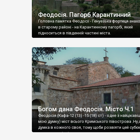
Феодосія. Пагорб Карантинний
Головна памятка Феодосії - Генуезька фортеця знах
в старому районі - на Карантинному пагорбі, який
підноситься в південній частині міста.
Богом дана Феодосія. Місто Ч.1
Феодосія (Кафа-12 (13) -15 (18) ст) - одне з найцікаві
мою думку) міст всього Кримського півострова .Ну,
думка в кожного своя, тому щоби розвіяти цей субєк
запрошую відвідати це