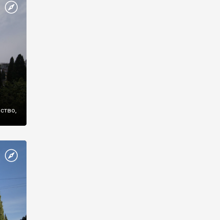
же
нство,