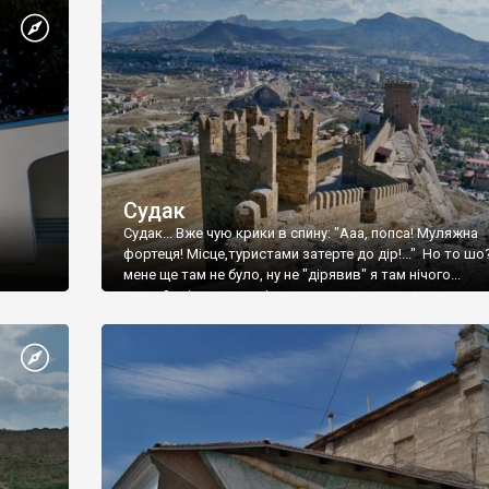
Судак
Судак... Вже чую крики в спину: "Ааа, попса! Муляжна
фортеця! Місце,туристами затерте до дір!..." Но то шо
мене ще там не було, ну не "дірявив" я там нічого...
принаймні до цього літа.