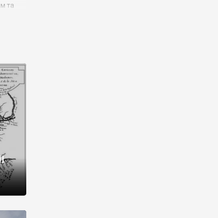
им та
ора і
є
го типу,
ей-
рний
ста:
 райони
від 2
I
і,
рукти,
 котрі