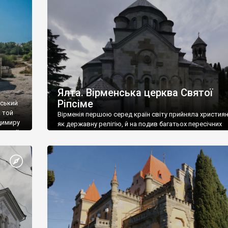
ефактів
називаються «повстяками» (postaki)…” “Вино. Крим
єкту
виробляє відмінне вино і його вдосталь: воно все ду
го».
легке біле і дуже […]
ти та
Ялта. Вірменська церква Святої
Ріпсіме
вський
 той
Вірменія першою серед країн світу прийняла христия
димиру
як державну релігію, й на подив багатьох пересічних
илю ІІ,
українців, які усіх кавказців вважають мусульманами,
 в
вірмени є відданими вірянами Христа