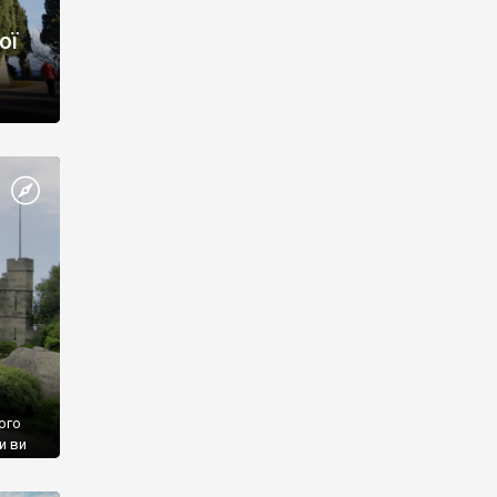
ої
ого
и ви