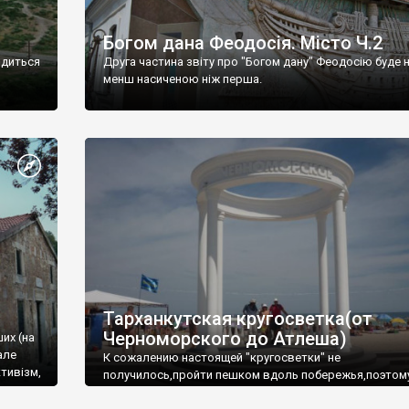
Богом дана Феодосія. Місто Ч.2
одиться
Друга частина звіту про "Богом дану" Феодосію буде 
менш насиченою ніж перша.
Тарханкутская кругосветка(от
Черноморского до Атлеша)
ших (на
але
К сожалению настоящей "кругосветки" не
тивізм,
получилось,пройти пешком вдоль побережья,поэтом
совершали радиальные вылазки из Оленевки.