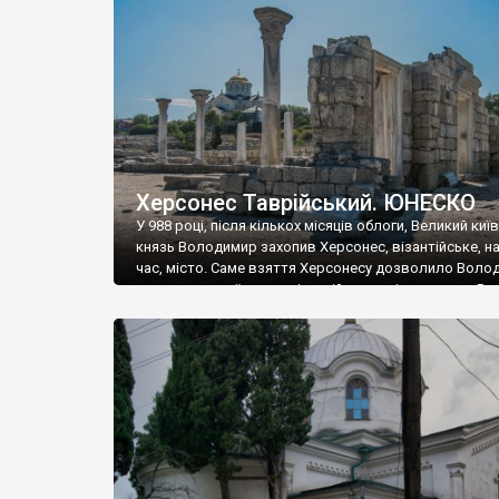
музею «Новгородський музей-заповідник» сотні арт
візантійської доби. Раритети викрадені з фондів об’
культурної спадщини ЮНЕСКО «Херсонеса Таврійсько
Офіційно – на виставку «Золото Візантії», але експер
влада в Україні вважають це лише […]
Херсонес Таврійський. ЮНЕСКО
У 988 році, після кількох місяців облоги, Великий киї
князь Володимир захопив Херсонес, візантійське, на
час, місто. Саме взяття Херсонесу дозволило Воло
диктувати свої умови візантійському імператору Вас
та одружитися з його дочкою Ганною. Цього ж року,
Херсонесі Володимир-язичник, став Василем-
християнином. А потім було Хрещення Русі. На честь
Херсонесу Таврійського названо місто […]