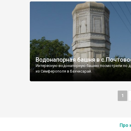
Водонапорная башня в с.Почтово
Интересную водонапорную башню посмотрели по д
из Симферополя в Бахчисарай.
1
Про 