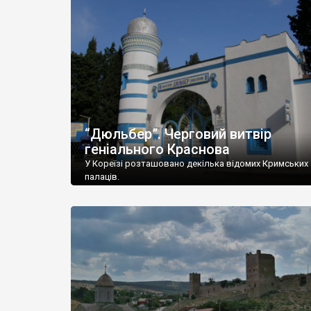
“Дюльбер”. Черговий витвір
геніального Краснова
У Кореїзі розташовано декілька відомих Кримських
палаців.