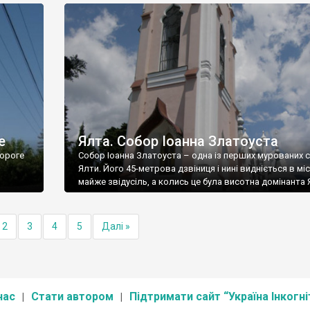
е
Ялта. Собор Іоанна Златоуста
ороге
Собор Іоанна Златоуста – одна із перших мурованих 
Ялти. Його 45-метрова дзвіниця і нині видніється в міс
майже звідусіль, а колись це була висотна домінанта 
2
3
4
5
Далі »
нас
Стати автором
Підтримати сайт “Україна Інкогні