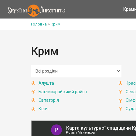
Крам
Головна
>
Крим
Крим
Алушта
Крас
Бахчисарайський район
Сева
Євпаторія
Сімф
Керч
Суда