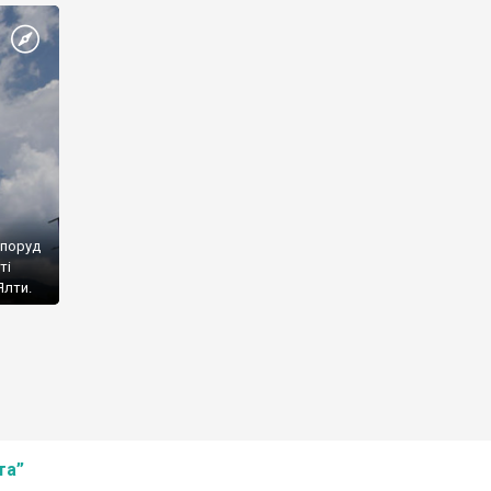
споруд
ті
Ялти.
та”