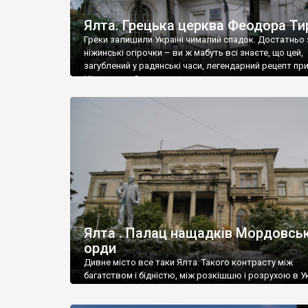
Ялта. Грецька церква Феодора Ти
Греки залишили Україні чималий спадок. Достатньо 
ніжинські огірочки – ви ж мабуть всі знаєте, що цей,
загублений у радянські часи, легендарний рецепт пр
Ніжин греки?
Ялта . Палац нащадків Мордовськ
орди
Дивне місто все таки Ялта. Такого контрасту між
багатством і бідністю, між розкішшю і розрухою в Ук
більше не знайдеш.