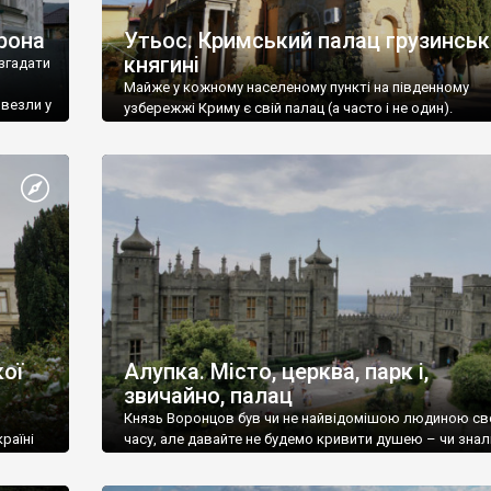
рона
Утьос. Кримський палац грузинськ
княгині
згадати
Майже у кожному населеному пункті на південному
ивезли у
узбережжі Криму є свій палац (а часто і не один).
ої
Алупка. Місто, церква, парк і,
звичайно, палац
Князь Воронцов був чи не найвідомішою людиною св
раїні
часу, але давайте не будемо кривити душею – чи знал
це прізвище до відвідин Алупки? Мабуть все таки ні.