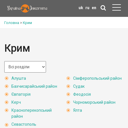
uk
ru
en
Головна
>
Крим
Крим
Алушта
Сімферопольський район
Бахчисарайський район
Судак
Євпаторія
Феодосія
Керч
Чорноморський район
Красноперекопський
Ялта
район
Севастополь