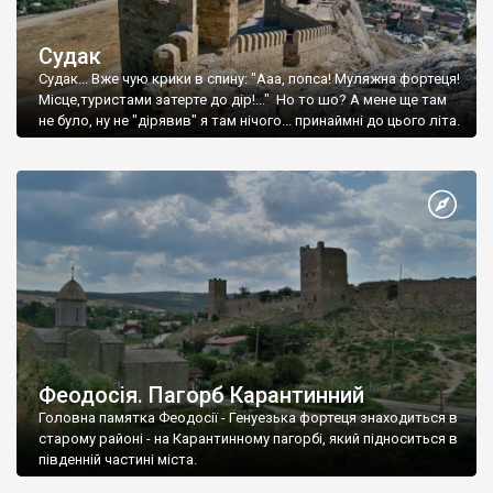
Судак
Судак... Вже чую крики в спину: "Ааа, попса! Муляжна фортеця!
Місце,туристами затерте до дір!..." Но то шо? А мене ще там
не було, ну не "дірявив" я там нічого... принаймні до цього літа.
Феодосія. Пагорб Карантинний
Головна памятка Феодосії - Генуезька фортеця знаходиться в
старому районі - на Карантинному пагорбі, який підноситься в
південній частині міста.