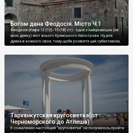
Богом дана Феодосія. Місто Ч.1
Феодосія (Кафа-12 (13) -15 (18) ст) - одне з найцікавіших (на
мою думку) міст всього Кримського півострова .Ну,але
думка в кожного своя, тому щоби розвіяти цей субєктивізм,
запрошую відвідати це
Тарханкутская кругосветка(от
Черноморского до Атлеша)
К сожалению настоящей "кругосветки" не получилось,пройти