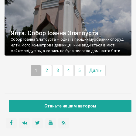
Ялта. Собор Іоанна Златоуста
Собор Іоанна Златоуста – одна із перших мурованих споруд
Ялти. Його 45-метрова дзвіниця і нині видніється в місті
майже звідусіль, а колись це була висотна домінанта Ялти.
1
2
3
4
5
Далі »
Станьте нашим автором