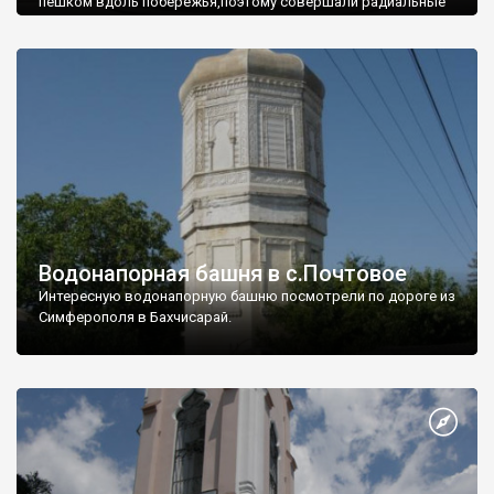
пешком вдоль побережья,поэтому совершали радиальные
вылазки из Оленевки.
Водонапорная башня в с.Почтовое
Интересную водонапорную башню посмотрели по дороге из
Симферополя в Бахчисарай.