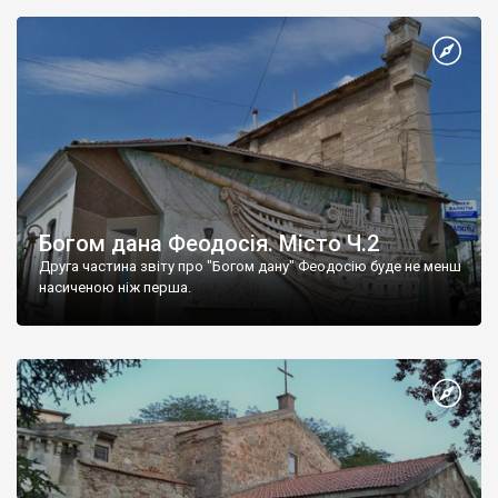
Богом дана Феодосія. Місто Ч.2
Друга частина звіту про "Богом дану" Феодосію буде не менш
насиченою ніж перша.