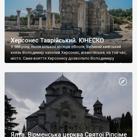
Херсонес Таврійський. ЮНЕСКО
У 988 році, після кількох місяців облоги, Великий київський
князь Володимир захопив Херсонес, візантійське, на той час,
місто. Саме взяття Херсонесу дозволило Володимиру
диктувати свої умови візантійському імператору Василю ІІ, та
одружитися з його дочкою Ганною. Цього ж року, в
Херсонесі Володимир-язичник, став Василем-християнином.
А потім було Хрещення Русі. На честь Херсонесу Таврійського
названо місто […]
Ялта. Вірменська церква Святої Ріпсіме