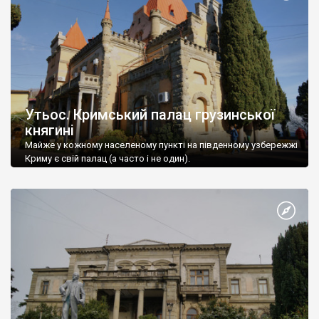
Утьос. Кримський палац грузинської
княгині
Майже у кожному населеному пункті на південному узбережжі
Криму є свій палац (а часто і не один).