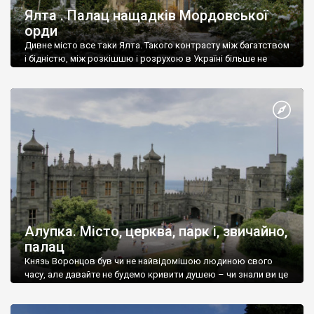
Ялта . Палац нащадків Мордовської
орди
Дивне місто все таки Ялта. Такого контрасту між багатством
і бідністю, між розкішшю і розрухою в Україні більше не
знайдеш.
Алупка. Місто, церква, парк і, звичайно,
палац
Князь Воронцов був чи не найвідомішою людиною свого
часу, але давайте не будемо кривити душею – чи знали ви це
прізвище до відвідин Алупки? Мабуть все таки ні.