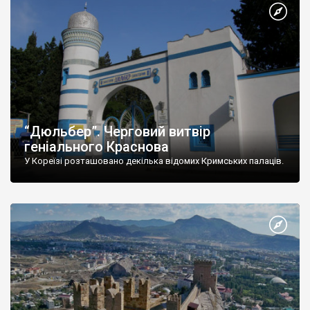
“Дюльбер”. Черговий витвір
геніального Краснова
У Кореїзі розташовано декілька відомих Кримських палаців.