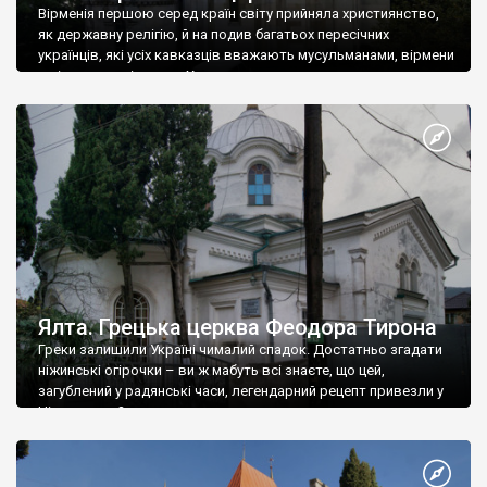
Вірменія першою серед країн світу прийняла християнство,
як державну релігію, й на подив багатьох пересічних
українців, які усіх кавказців вважають мусульманами, вірмени
є відданими вірянами Христа
Ялта. Грецька церква Феодора Тирона
Греки залишили Україні чималий спадок. Достатньо згадати
ніжинські огірочки – ви ж мабуть всі знаєте, що цей,
загублений у радянські часи, легендарний рецепт привезли у
Ніжин греки?