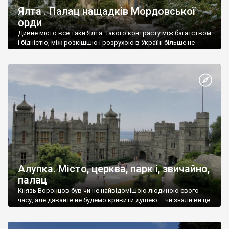
Ялта . Палац нащадків Мордовської
орди
Дивне місто все таки Ялта. Такого контрасту між багатством
і бідністю, між розкішшю і розрухою в Україні більше не
знайдеш.
Алупка. Місто, церква, парк і, звичайно,
палац
Князь Воронцов був чи не найвідомішою людиною свого
часу, але давайте не будемо кривити душею – чи знали ви це
прізвище до відвідин Алупки? Мабуть все таки ні.