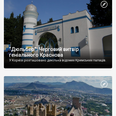
“Дюльбер”. Черговий витвір
геніального Краснова
У Кореїзі розташовано декілька відомих Кримських палаців.