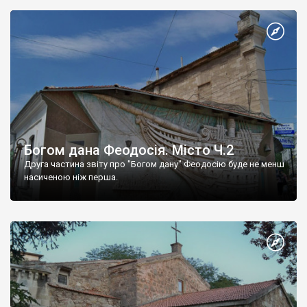
Богом дана Феодосія. Місто Ч.2
Друга частина звіту про "Богом дану" Феодосію буде не менш
насиченою ніж перша.