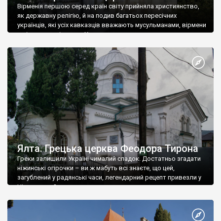
Вірменія першою серед країн світу прийняла християнство,
як державну релігію, й на подив багатьох пересічних
українців, які усіх кавказців вважають мусульманами, вірмени
є відданими вірянами Христа
Ялта. Грецька церква Феодора Тирона
Греки залишили Україні чималий спадок. Достатньо згадати
ніжинські огірочки – ви ж мабуть всі знаєте, що цей,
загублений у радянські часи, легендарний рецепт привезли у
Ніжин греки?