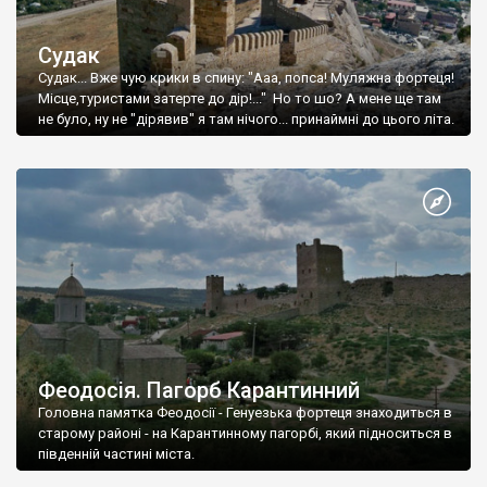
Судак
Судак... Вже чую крики в спину: "Ааа, попса! Муляжна фортеця!
Місце,туристами затерте до дір!..." Но то шо? А мене ще там
не було, ну не "дірявив" я там нічого... принаймні до цього літа.
Феодосія. Пагорб Карантинний
Головна памятка Феодосії - Генуезька фортеця знаходиться в
старому районі - на Карантинному пагорбі, який підноситься в
південній частині міста.