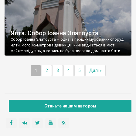
Ялта. Собор Іоанна Златоуста
Собор Іоанна Златоуста – одна із перших мурованих споруд
Ялти. Його 45-метрова дзвіниця і нині видніється в місті
майже звідусіль, а колись це була висотна домінанта Ялти.
1
2
3
4
5
Далі »
Станьте нашим автором