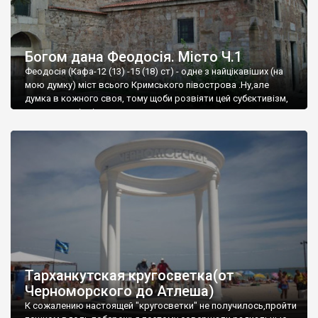
Богом дана Феодосія. Місто Ч.1
Феодосія (Кафа-12 (13) -15 (18) ст) - одне з найцікавіших (на
мою думку) міст всього Кримського півострова .Ну,але
думка в кожного своя, тому щоби розвіяти цей субєктивізм,
запрошую відвідати це
Тарханкутская кругосветка(от
Черноморского до Атлеша)
К сожалению настоящей "кругосветки" не получилось,пройти