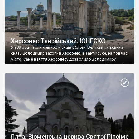
Херсонес Таврійський. ЮНЕСКО
У 988 році, після кількох місяців облоги, Великий київський
князь Володимир захопив Херсонес, візантійське, на той час,
місто. Саме взяття Херсонесу дозволило Володимиру
диктувати свої умови візантійському імператору Василю ІІ, та
одружитися з його дочкою Ганною. Цього ж року, в
Херсонесі Володимир-язичник, став Василем-християнином.
А потім було Хрещення Русі. На честь Херсонесу Таврійського
названо місто […]
Ялта. Вірменська церква Святої Ріпсіме