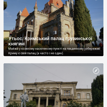
Утьос. Кримський палац грузинської
княгині
Майже у кожному населеному пункті на південному узбережжі
Криму є свій палац (а часто і не один).