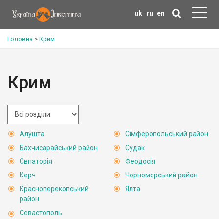
uk
ru
en
Головна
>
Крим
Крим
Алушта
Сімферопольський район
Бахчисарайський район
Судак
Євпаторія
Феодосія
Керч
Чорноморський район
Красноперекопський
Ялта
район
Севастополь