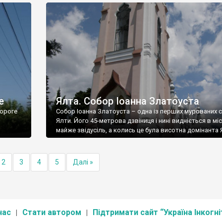
е
Ялта. Собор Іоанна Златоуста
ороге
Собор Іоанна Златоуста – одна із перших мурованих 
Ялти. Його 45-метрова дзвіниця і нині видніється в міс
майже звідусіль, а колись це була висотна домінанта 
2
3
4
5
Далі »
нас
Стати автором
Підтримати сайт “Україна Інкогні