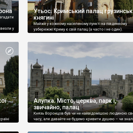
рона
Утьос. Кримський палац грузинськ
княгині
згадати
Майже у кожному населеному пункті на південному
ивезли у
узбережжі Криму є свій палац (а часто і не один).
ої
Алупка. Місто, церква, парк і,
звичайно, палац
Князь Воронцов був чи не найвідомішою людиною св
раїні
часу, але давайте не будемо кривити душею – чи знал
це прізвище до відвідин Алупки? Мабуть все таки ні.