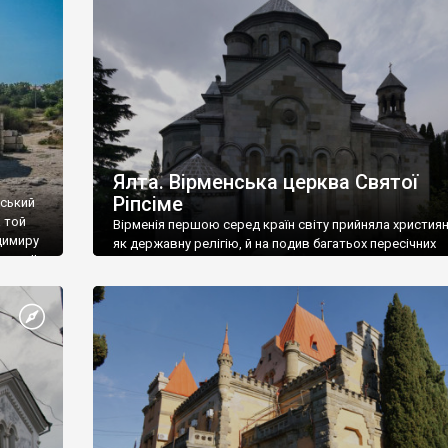
ефактів
називаються «повстяками» (postaki)…” “Вино. Крим
єкту
виробляє відмінне вино і його вдосталь: воно все ду
го».
легке біле і дуже […]
ти та
Ялта. Вірменська церква Святої
Ріпсіме
вський
 той
Вірменія першою серед країн світу прийняла христия
димиру
як державну релігію, й на подив багатьох пересічних
илю ІІ,
українців, які усіх кавказців вважають мусульманами,
 в
вірмени є відданими вірянами Христа