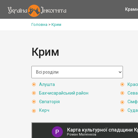
Крам
Головна
>
Крим
Крим
Алушта
Крас
Бахчисарайський район
Сева
Євпаторія
Сімф
Керч
Суда