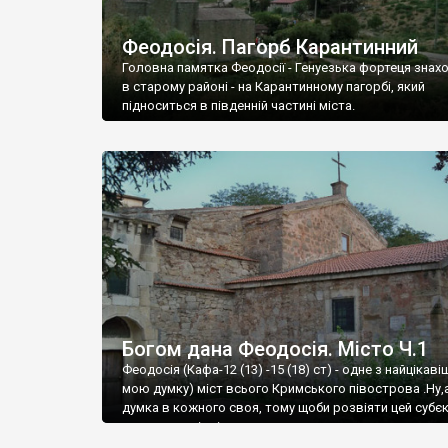
Феодосія. Пагорб Карантинний
Головна памятка Феодосії - Генуезька фортеця знах
в старому районі - на Карантинному пагорбі, який
підноситься в південній частині міста.
Богом дана Феодосія. Місто Ч.1
Феодосія (Кафа-12 (13) -15 (18) ст) - одне з найцікаві
мою думку) міст всього Кримського півострова .Ну,
думка в кожного своя, тому щоби розвіяти цей субєк
запрошую відвідати це