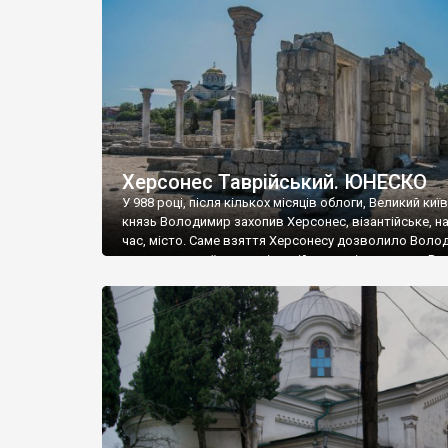
музею «Новгородський музей-заповідник» сотні арт
візантійської доби. Раритети викрадені з фондів об’
культурної спадщини ЮНЕСКО «Херсонеса Таврійсько
Офіційно – на виставку «Золото Візантії», але експер
влада в Україні вважають це лише […]
Херсонес Таврійський. ЮНЕСКО
У 988 році, після кількох місяців облоги, Великий киї
князь Володимир захопив Херсонес, візантійське, на
час, місто. Саме взяття Херсонесу дозволило Воло
диктувати свої умови візантійському імператору Вас
та одружитися з його дочкою Ганною. Цього ж року,
Херсонесі Володимир-язичник, став Василем-
християнином. А потім було Хрещення Русі. На честь
Херсонесу Таврійського названо місто […]