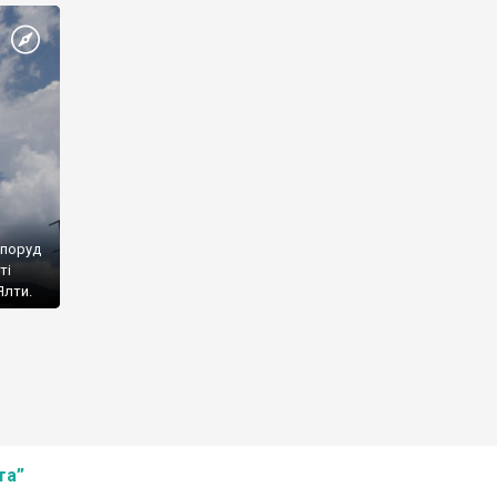
споруд
ті
Ялти.
та”