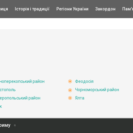
ниця
Історія і традиції
Регіони України
Закордон
Пам'
ноперекопський район
Феодосія
стополь
Чорноморський район
еропольський район
Ялта
к