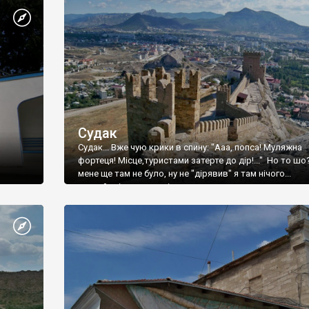
Судак
Судак... Вже чую крики в спину: "Ааа, попса! Муляжна
фортеця! Місце,туристами затерте до дір!..." Но то шо
мене ще там не було, ну не "дірявив" я там нічого...
принаймні до цього літа.