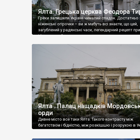
Ялта. Грецька церква Феодора Ти
Греки залишили Україні чималий спадок. Достатньо 
ніжинські огірочки – ви ж мабуть всі знаєте, що цей,
загублений у радянські часи, легендарний рецепт пр
Ніжин греки?
Ялта . Палац нащадків Мордовськ
орди
Дивне місто все таки Ялта. Такого контрасту між
багатством і бідністю, між розкішшю і розрухою в Ук
більше не знайдеш.