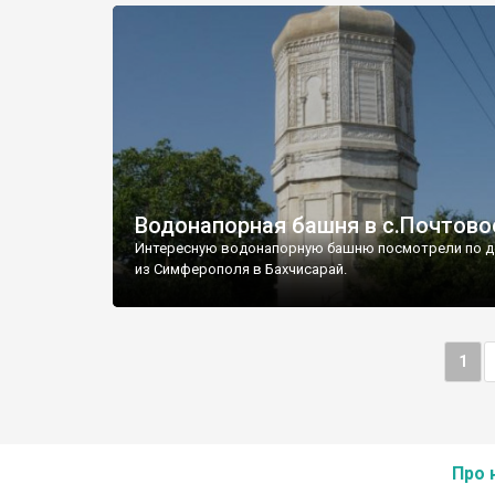
Водонапорная башня в с.Почтово
Интересную водонапорную башню посмотрели по д
из Симферополя в Бахчисарай.
1
Про 