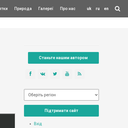
ятки
Природа
Галереї
Про нас
uk
ru
en
Станьте нашим автором
Підтримати сайт
Вхід