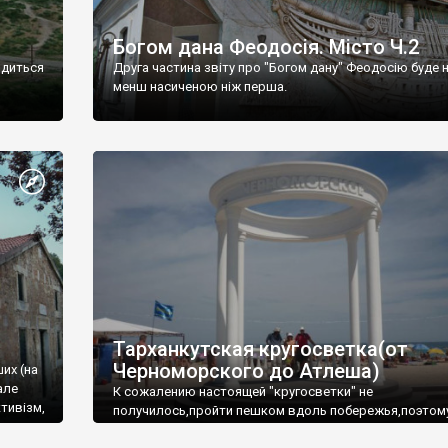
Богом дана Феодосія. Місто Ч.2
одиться
Друга частина звіту про "Богом дану" Феодосію буде 
менш насиченою ніж перша.
Тарханкутская кругосветка(от
Черноморского до Атлеша)
ших (на
але
К сожалению настоящей "кругосветки" не
тивізм,
получилось,пройти пешком вдоль побережья,поэтом
совершали радиальные вылазки из Оленевки.