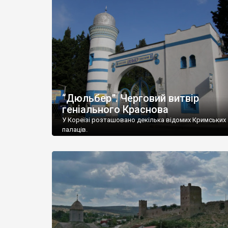
“Дюльбер”. Черговий витвір
геніального Краснова
У Кореїзі розташовано декілька відомих Кримських
палаців.