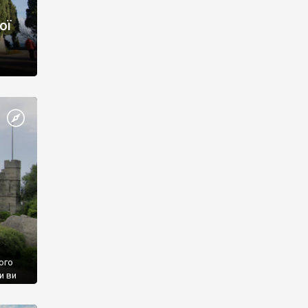
ої
ого
и ви