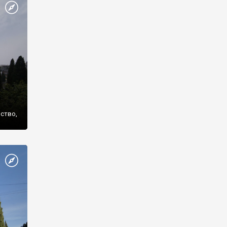
же
нство,