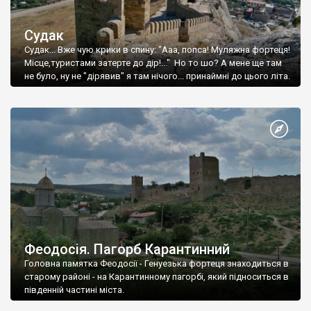
Судак
Судак... Вже чую крики в спину: "Ааа, попса! Муляжна фортеця!
Місце,туристами затерте до дір!..." Но то шо? А мене ще там
не було, ну не "дірявив" я там нічого... принаймні до цього літа.
Феодосія. Пагорб Карантинний
Головна памятка Феодосії - Генуезька фортеця знаходиться в
старому районі - на Карантинному пагорбі, який підноситься в
південній частині міста.