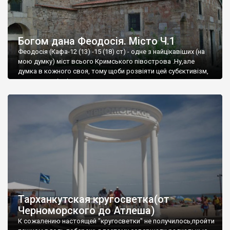
Богом дана Феодосія. Місто Ч.1
Феодосія (Кафа-12 (13) -15 (18) ст) - одне з найцікавіших (на
мою думку) міст всього Кримського півострова .Ну,але
думка в кожного своя, тому щоби розвіяти цей субєктивізм,
запрошую відвідати це
Тарханкутская кругосветка(от
Черноморского до Атлеша)
К сожалению настоящей "кругосветки" не получилось,пройти