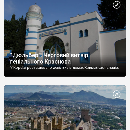
“Дюльбер”. Черговий витвір
геніального Краснова
У Кореїзі розташовано декілька відомих Кримських палаців.