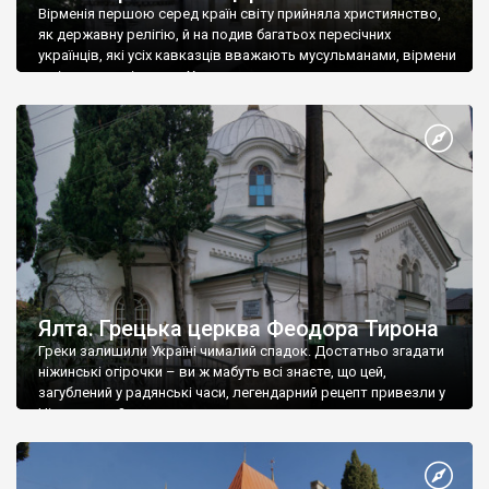
Вірменія першою серед країн світу прийняла християнство,
як державну релігію, й на подив багатьох пересічних
українців, які усіх кавказців вважають мусульманами, вірмени
є відданими вірянами Христа
Ялта. Грецька церква Феодора Тирона
Греки залишили Україні чималий спадок. Достатньо згадати
ніжинські огірочки – ви ж мабуть всі знаєте, що цей,
загублений у радянські часи, легендарний рецепт привезли у
Ніжин греки?