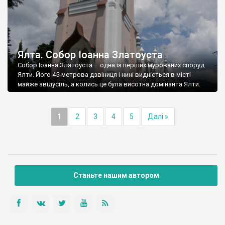
Ялта. Собор Іоанна Златоуста
Собор Іоанна Златоуста – одна із перших мурованих споруд
Ялти. Його 45-метрова дзвіниця і нині видніється в місті
майже звідусіль, а колись це була висотна домінанта Ялти.
1
2
3
4
5
Далі »
Станьте нашим автором