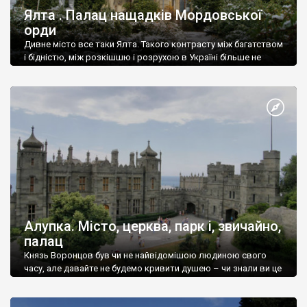
Ялта . Палац нащадків Мордовської
орди
Дивне місто все таки Ялта. Такого контрасту між багатством
і бідністю, між розкішшю і розрухою в Україні більше не
знайдеш.
Алупка. Місто, церква, парк і, звичайно,
палац
Князь Воронцов був чи не найвідомішою людиною свого
часу, але давайте не будемо кривити душею – чи знали ви це
прізвище до відвідин Алупки? Мабуть все таки ні.