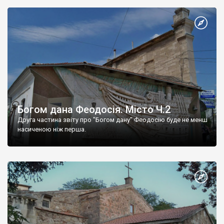
Богом дана Феодосія. Місто Ч.2
Друга частина звіту про "Богом дану" Феодосію буде не менш
насиченою ніж перша.