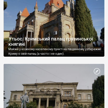
Утьос. Кримський палац грузинської
княгині
Майже у кожному населеному пункті на південному узбережжі
Криму є свій палац (а часто і не один).