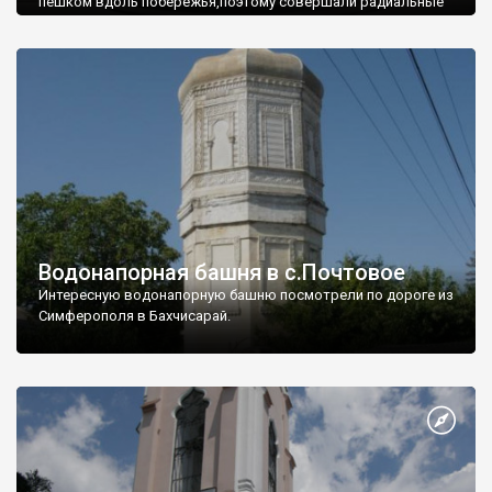
пешком вдоль побережья,поэтому совершали радиальные
вылазки из Оленевки.
Водонапорная башня в с.Почтовое
Интересную водонапорную башню посмотрели по дороге из
Симферополя в Бахчисарай.