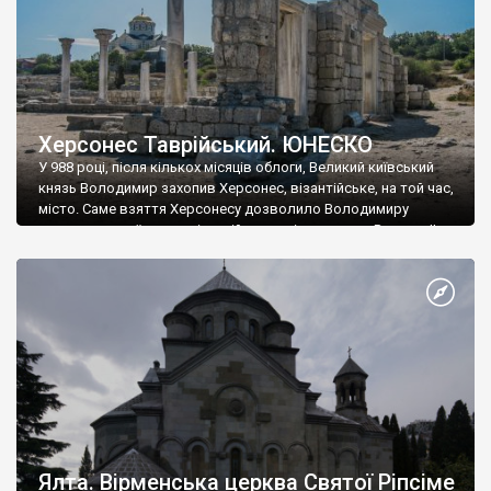
Херсонес Таврійський. ЮНЕСКО
У 988 році, після кількох місяців облоги, Великий київський
князь Володимир захопив Херсонес, візантійське, на той час,
місто. Саме взяття Херсонесу дозволило Володимиру
диктувати свої умови візантійському імператору Василю ІІ, та
одружитися з його дочкою Ганною. Цього ж року, в
Херсонесі Володимир-язичник, став Василем-християнином.
А потім було Хрещення Русі. На честь Херсонесу Таврійського
названо місто […]
Ялта. Вірменська церква Святої Ріпсіме