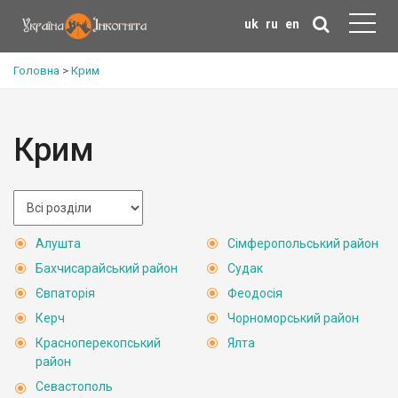
uk
ru
en
Головна
>
Крим
Крим
Алушта
Сімферопольський район
Бахчисарайський район
Судак
Євпаторія
Феодосія
Керч
Чорноморський район
Красноперекопський
Ялта
район
Севастополь