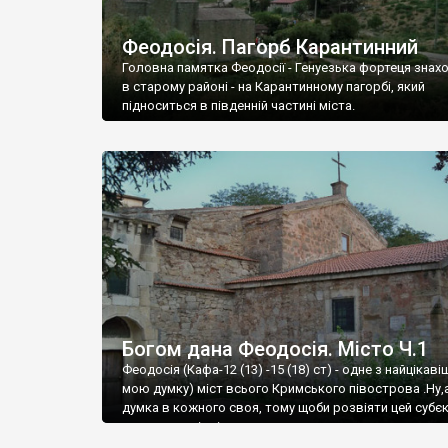
Феодосія. Пагорб Карантинний
Головна памятка Феодосії - Генуезька фортеця знах
в старому районі - на Карантинному пагорбі, який
підноситься в південній частині міста.
Богом дана Феодосія. Місто Ч.1
Феодосія (Кафа-12 (13) -15 (18) ст) - одне з найцікаві
мою думку) міст всього Кримського півострова .Ну,
думка в кожного своя, тому щоби розвіяти цей субєк
запрошую відвідати це