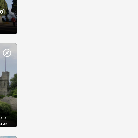
ої
ого
и ви