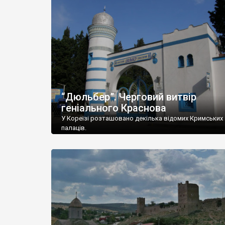
“Дюльбер”. Черговий витвір
геніального Краснова
У Кореїзі розташовано декілька відомих Кримських
палаців.