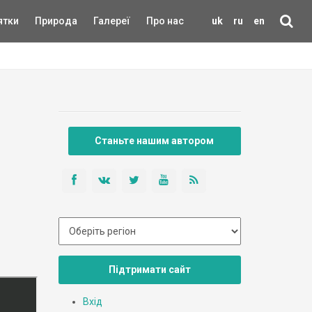
ятки
Природа
Галереї
Про нас
uk
ru
en
Станьте нашим автором
Підтримати сайт
Вхід