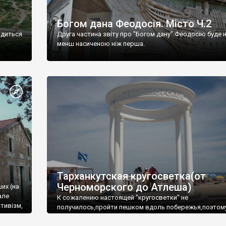
Богом дана Феодосія. Місто Ч.2
одиться
Друга частина звіту про "Богом дану" Феодосію буде 
менш насиченою ніж перша.
Тарханкутская кругосветка(от
Черноморского до Атлеша)
ших (на
але
К сожалению настоящей "кругосветки" не
тивізм,
получилось,пройти пешком вдоль побережья,поэтом
совершали радиальные вылазки из Оленевки.