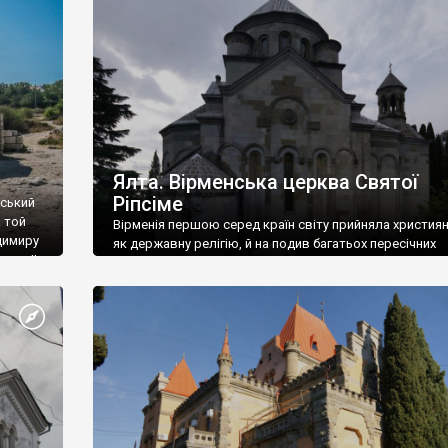
ефактів
називаються «повстяками» (postaki)…” “Вино. Крим
єкту
виробляє відмінне вино і його вдосталь: воно все ду
го».
легке біле і дуже […]
ти та
Ялта. Вірменська церква Святої
Ріпсіме
вський
 той
Вірменія першою серед країн світу прийняла христия
димиру
як державну релігію, й на подив багатьох пересічних
илю ІІ,
українців, які усіх кавказців вважають мусульманами,
 в
вірмени є відданими вірянами Христа