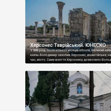
музею «Новгородський музей-заповідник» сотні арт
візантійської доби. Раритети викрадені з фондів об’
культурної спадщини ЮНЕСКО «Херсонеса Таврійсько
Офіційно – на виставку «Золото Візантії», але експер
влада в Україні вважають це лише […]
Херсонес Таврійський. ЮНЕСКО
У 988 році, після кількох місяців облоги, Великий киї
князь Володимир захопив Херсонес, візантійське, на
час, місто. Саме взяття Херсонесу дозволило Воло
диктувати свої умови візантійському імператору Вас
та одружитися з його дочкою Ганною. Цього ж року,
Херсонесі Володимир-язичник, став Василем-
християнином. А потім було Хрещення Русі. На честь
Херсонесу Таврійського названо місто […]