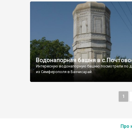
Водонапорная башня в с.Почтово
Интересную водонапорную башню посмотрели по д
из Симферополя в Бахчисарай.
1
Про 