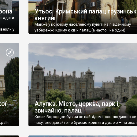
рона
Утьос. Кримський палац грузинськ
княгині
згадати
Майже у кожному населеному пункті на південному
ивезли у
узбережжі Криму є свій палац (а часто і не один).
ої
Алупка. Місто, церква, парк і,
звичайно, палац
Князь Воронцов був чи не найвідомішою людиною св
раїні
часу, але давайте не будемо кривити душею – чи знал
це прізвище до відвідин Алупки? Мабуть все таки ні.