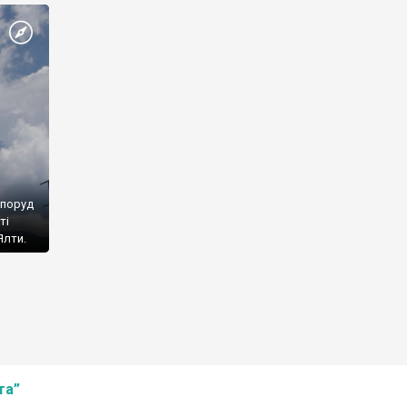
споруд
ті
Ялти.
та”