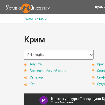
Крам
Головна
>
Крим
Крим
Алушта
Крас
Бахчисарайський район
Сева
Євпаторія
Сімф
Керч
Суда