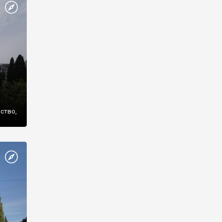
же
нство,