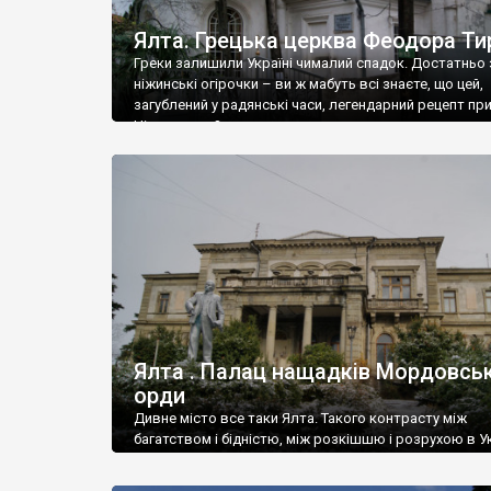
Ялта. Грецька церква Феодора Ти
Греки залишили Україні чималий спадок. Достатньо 
ніжинські огірочки – ви ж мабуть всі знаєте, що цей,
загублений у радянські часи, легендарний рецепт пр
Ніжин греки?
Ялта . Палац нащадків Мордовськ
орди
Дивне місто все таки Ялта. Такого контрасту між
багатством і бідністю, між розкішшю і розрухою в Ук
більше не знайдеш.