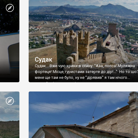
Судак
Судак... Вже чую крики в спину: "Ааа, попса! Муляжна
фортеця! Місце,туристами затерте до дір!..." Но то шо
мене ще там не було, ну не "дірявив" я там нічого...
принаймні до цього літа.