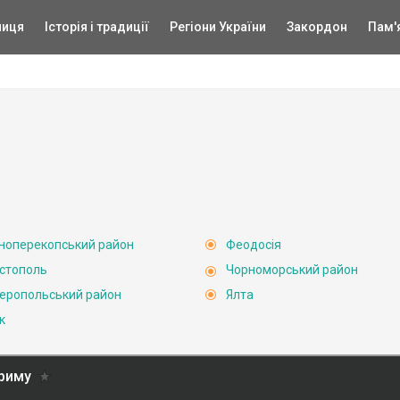
ниця
Історія і традиції
Регіони України
Закордон
Пам'
ноперекопський район
Феодосія
стополь
Чорноморський район
еропольський район
Ялта
к