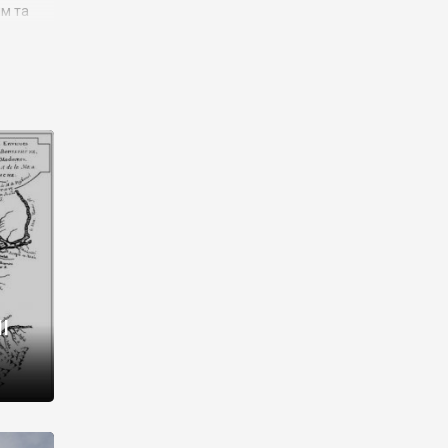
им та
ора і
є
го типу,
ей-
рний
ста:
 райони
від 2
I
і,
рукти,
 котрі