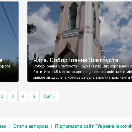
е
Ялта. Собор Іоанна Златоуста
ороге
Собор Іоанна Златоуста – одна із перших мурованих 
Ялти. Його 45-метрова дзвіниця і нині видніється в міс
майже звідусіль, а колись це була висотна домінанта 
2
3
4
5
Далі »
нас
Стати автором
Підтримати сайт “Україна Інкогні