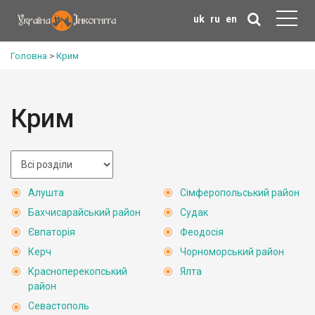
uk
ru
en
Головна
>
Крим
Крим
Алушта
Сімферопольський район
Бахчисарайський район
Судак
Євпаторія
Феодосія
Керч
Чорноморський район
Красноперекопський
Ялта
район
Севастополь