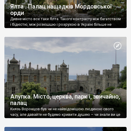
Ялта . Палац нащадків Мордовської
орди
Дивне місто все таки Ялта. Такого контрасту між багатством
і бідністю, між розкішшю і розрухою в Україні більше не
знайдеш.
Алупка. Місто, церква, парк і, звичайно,
палац
Князь Воронцов був чи не найвідомішою людиною свого
часу, але давайте не будемо кривити душею – чи знали ви це
прізвище до відвідин Алупки? Мабуть все таки ні.