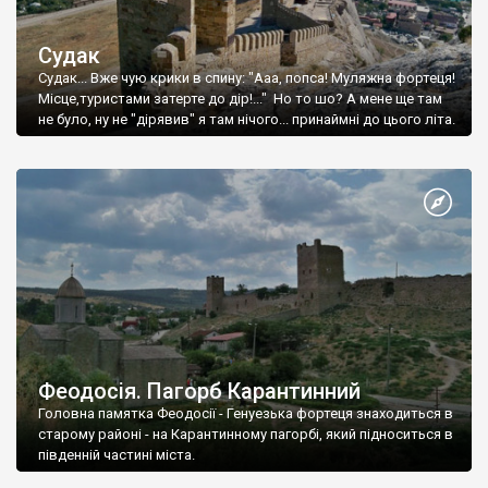
Судак
Судак... Вже чую крики в спину: "Ааа, попса! Муляжна фортеця!
Місце,туристами затерте до дір!..." Но то шо? А мене ще там
не було, ну не "дірявив" я там нічого... принаймні до цього літа.
Феодосія. Пагорб Карантинний
Головна памятка Феодосії - Генуезька фортеця знаходиться в
старому районі - на Карантинному пагорбі, який підноситься в
південній частині міста.