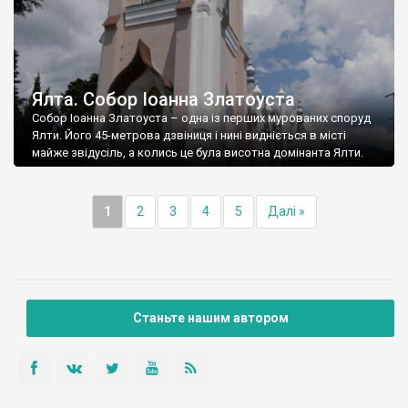
Ялта. Собор Іоанна Златоуста
Собор Іоанна Златоуста – одна із перших мурованих споруд
Ялти. Його 45-метрова дзвіниця і нині видніється в місті
майже звідусіль, а колись це була висотна домінанта Ялти.
1
2
3
4
5
Далі »
Станьте нашим автором