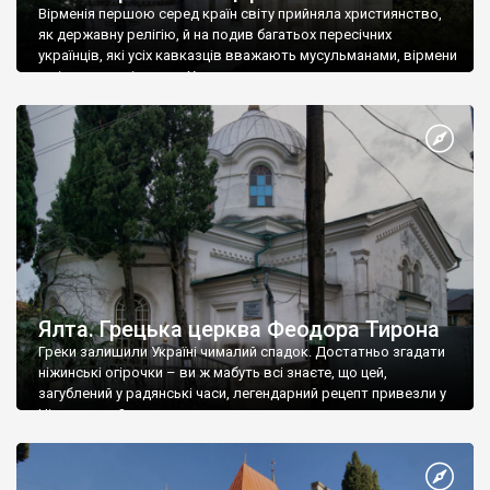
Вірменія першою серед країн світу прийняла християнство,
як державну релігію, й на подив багатьох пересічних
українців, які усіх кавказців вважають мусульманами, вірмени
є відданими вірянами Христа
Ялта. Грецька церква Феодора Тирона
Греки залишили Україні чималий спадок. Достатньо згадати
ніжинські огірочки – ви ж мабуть всі знаєте, що цей,
загублений у радянські часи, легендарний рецепт привезли у
Ніжин греки?