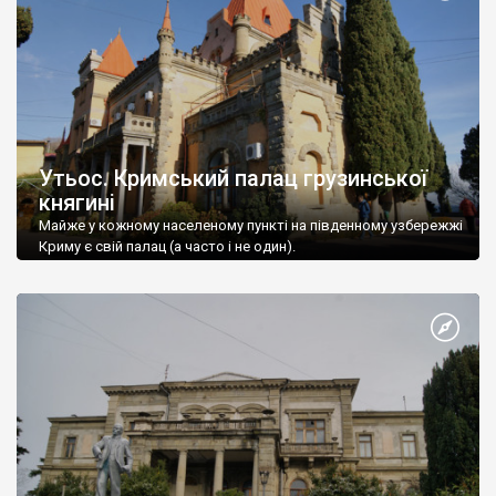
Утьос. Кримський палац грузинської
княгині
Майже у кожному населеному пункті на південному узбережжі
Криму є свій палац (а часто і не один).