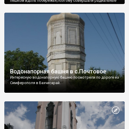
пешком вдоль побережья,поэтому совершали радиальные
вылазки из Оленевки.
Водонапорная башня в с.Почтовое
Интересную водонапорную башню посмотрели по дороге из
Симферополя в Бахчисарай.