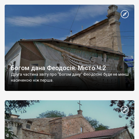
Богом дана Феодосія. Місто Ч.2
Друга частина звіту про "Богом дану" Феодосію буде не менш
насиченою ніж перша.