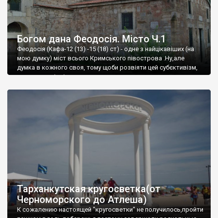
Богом дана Феодосія. Місто Ч.1
Феодосія (Кафа-12 (13) -15 (18) ст) - одне з найцікавіших (на
мою думку) міст всього Кримського півострова .Ну,але
думка в кожного своя, тому щоби розвіяти цей субєктивізм,
запрошую відвідати це
Тарханкутская кругосветка(от
Черноморского до Атлеша)
К сожалению настоящей "кругосветки" не получилось,пройти