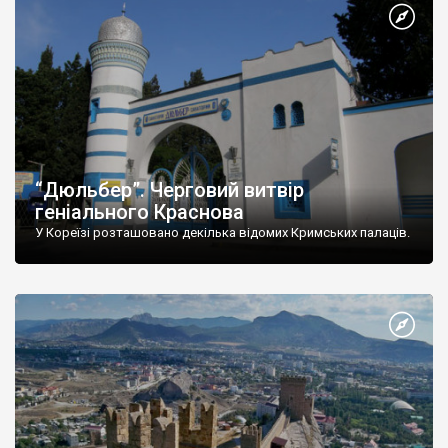
“Дюльбер”. Черговий витвір
геніального Краснова
У Кореїзі розташовано декілька відомих Кримських палаців.