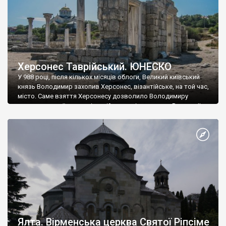
Херсонес Таврійський. ЮНЕСКО
У 988 році, після кількох місяців облоги, Великий київський
князь Володимир захопив Херсонес, візантійське, на той час,
місто. Саме взяття Херсонесу дозволило Володимиру
диктувати свої умови візантійському імператору Василю ІІ, та
одружитися з його дочкою Ганною. Цього ж року, в
Херсонесі Володимир-язичник, став Василем-християнином.
А потім було Хрещення Русі. На честь Херсонесу Таврійського
названо місто […]
Ялта. Вірменська церква Святої Ріпсіме