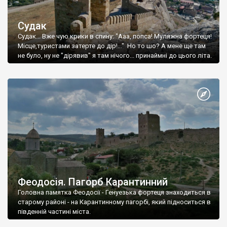
Судак
Судак... Вже чую крики в спину: "Ааа, попса! Муляжна фортеця!
Місце,туристами затерте до дір!..." Но то шо? А мене ще там
не було, ну не "дірявив" я там нічого... принаймні до цього літа.
Феодосія. Пагорб Карантинний
Головна памятка Феодосії - Генуезька фортеця знаходиться в
старому районі - на Карантинному пагорбі, який підноситься в
південній частині міста.