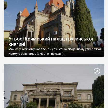
Утьос. Кримський палац грузинської
княгині
Майже у кожному населеному пункті на південному узбережжі
Криму є свій палац (а часто і не один).