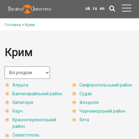
uk
ru
en
Головна
>
Крим
Крим
Алушта
Сімферопольський район
Бахчисарайський район
Судак
Євпаторія
Феодосія
Керч
Чорноморський район
Красноперекопський
Ялта
район
Севастополь