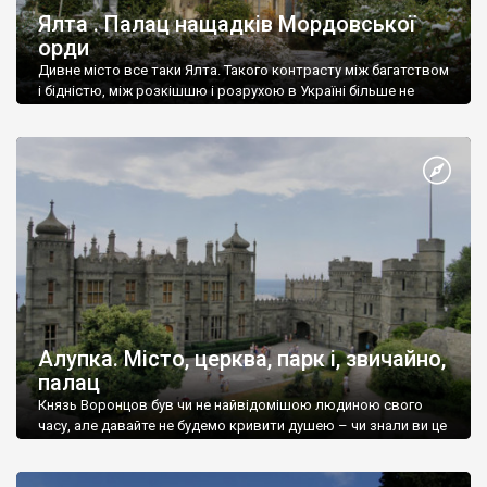
Ялта . Палац нащадків Мордовської
орди
Дивне місто все таки Ялта. Такого контрасту між багатством
і бідністю, між розкішшю і розрухою в Україні більше не
знайдеш.
Алупка. Місто, церква, парк і, звичайно,
палац
Князь Воронцов був чи не найвідомішою людиною свого
часу, але давайте не будемо кривити душею – чи знали ви це
прізвище до відвідин Алупки? Мабуть все таки ні.