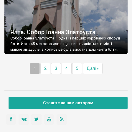
Ялта. Собор Іоанна Златоуста
Собор Іоанна Златоуста – одна із перших мурованих споруд
Ялти. Його 45-метрова дзвіниця і нині видніється в місті
майже звідусіль, а колись це була висотна домінанта Ялти.
1
2
3
4
5
Далі »
Станьте нашим автором