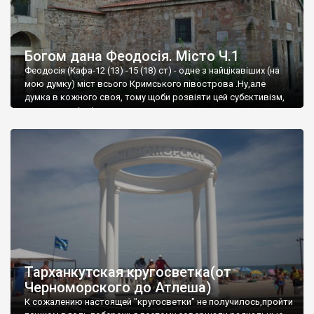
Богом дана Феодосія. Місто Ч.1
Феодосія (Кафа-12 (13) -15 (18) ст) - одне з найцікавіших (на
мою думку) міст всього Кримського півострова .Ну,але
думка в кожного своя, тому щоби розвіяти цей субєктивізм,
запрошую відвідати це
Тарханкутская кругосветка(от
Черноморского до Атлеша)
К сожалению настоящей "кругосветки" не получилось,пройти