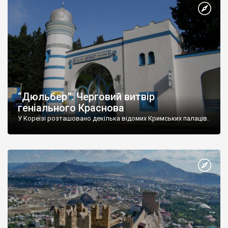
“Дюльбер”. Черговий витвір
геніального Краснова
У Кореїзі розташовано декілька відомих Кримських палаців.