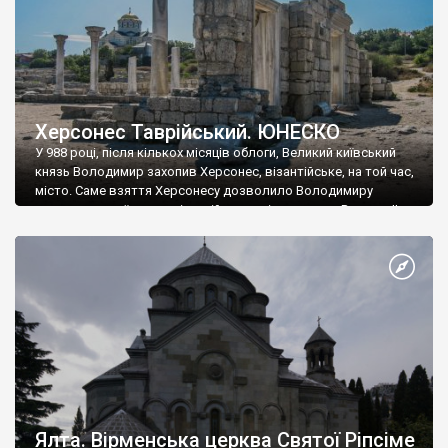
Херсонес Таврійський. ЮНЕСКО
У 988 році, після кількох місяців облоги, Великий київський
князь Володимир захопив Херсонес, візантійське, на той час,
місто. Саме взяття Херсонесу дозволило Володимиру
диктувати свої умови візантійському імператору Василю ІІ, та
одружитися з його дочкою Ганною. Цього ж року, в
Херсонесі Володимир-язичник, став Василем-християнином.
А потім було Хрещення Русі. На честь Херсонесу Таврійського
названо місто […]
Ялта. Вірменська церква Святої Ріпсіме