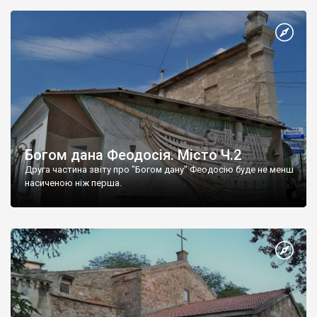
Богом дана Феодосія. Місто Ч.2
Друга частина звіту про "Богом дану" Феодосію буде не менш
насиченою ніж перша.