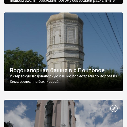
пешком вдоль побережья,поэтому совершали радиальные
вылазки из Оленевки.
Водонапорная башня в с.Почтовое
Интересную водонапорную башню посмотрели по дороге из
Симферополя в Бахчисарай.